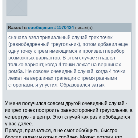
Rasool в
сообщении #1570424
писал(а):
сначала взял тривиальный случай трех точек
(равнобедренный треугольник), потом добавил еще
одну точку к трем имеющимся и произвел перебор
возможных вариантов. В этом случае я нашел
только вариант, когда 4 точки лежат на вершинах
ромба. Не совсем очевидный случай, когда 4 точки
лежат на вершинах трапеции с тремя равными
сторонами, я упустил. Образовался затык.
У меня получился совсем другой очевидный случай -
из трех точек построить равносторонний треугольник, а
четвертую - в центр. Этот случай как раз и обобщается
у вас далее.
Правда, признаться, я не смог обобщить, быстро
бросил задачу и отрыл спойлер. Может, потому, что