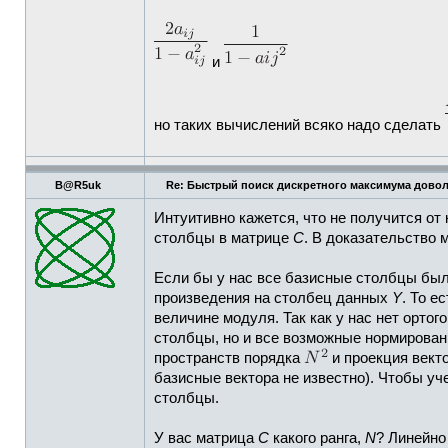
и
но таких вычислений всяко надо сделать
B@R5uk
Re: Быстрый поиск дискретного максимума дово
Интуитивно кажется, что не получится от
столбцы в матрице
C
. В доказательство
Если бы у нас все базисные столбцы был
произведения на столбец данных
Y
. То е
величине модуля. Так как у нас нет орто
столбцы, но и все возможные нормирован
пространств порядка
и проекция векто
базисные вектора не известно). Чтобы у
столбцы.
У вас матрица
C
какого ранга,
N
? Линейно