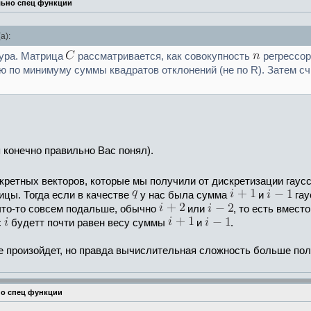
льно спец функции
а):
дура. Матрица
рассматривается, как совокупность
регрессор
 по минимуму суммы квадратов отклонений (не по R). Затем счи
я конечно правильно Вас понял).
кретных векторов, которые мы получили от дискретизации гаус
цы. Тогда если в качестве
у нас была сумма
и
гау
 что-то совсем подальше, обычно
или
, то есть вмест
с
будетт почти равен весу суммы
и
.
не произойдет, но правда вычислительная сложность больше полу
но спец функции