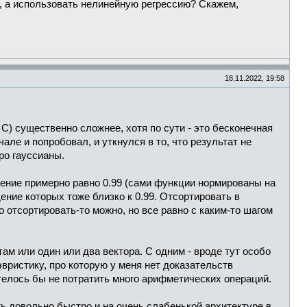
и, а использовать нелинейную регрессию? Скажем,
18.11.2022, 19:58
 C) существенно сложнее, хотя по сути - это бесконечная
ле и попробовал, и уткнулся в то, что результат не
ро гауссианы.
едение примерно равно 0.99 (сами функции нормированы на
ение которых тоже близко к 0.99. Отсортировать в
о отсортировать-то можно, но все равно с каким-то шагом
ам или один или два вектора. С одним - вроде тут особо
эвристику, про которую у меня нет доказательств
отелось бы не потратить много арифметических операций.
 довольно быстро и на очень слабенькой архитектуре в