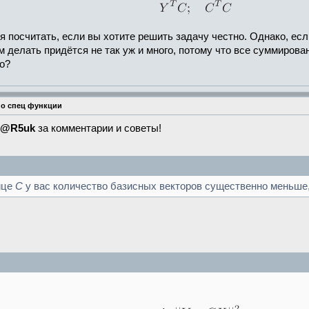
ся посчитать, если вы хотите решить задачу честно. Однако, е
ам делать придётся не так уж и много, потому что все суммиро
о?
но спец функции
@R5uk
за комментарии и советы!
ице
C
у вас количество базисных векторов существенно меньше,