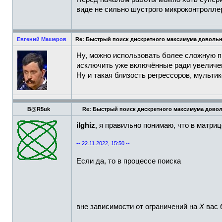
виде не сильно шустрого микроконтролле
Евгений Машеров
Re: Быстрый поиск дискретного максимума доволь
Ну, можно использовать более сложную пр
исключить уже включённые ради увеличени
Ну и такая близость регрессоров, мультик
B@R5uk
Re: Быстрый поиск дискретного максимума дово
ilghiz
, я правильно понимаю, что в матри
-- 22.11.2022, 15:50 --
Если да, то в процессе поиска
вне зависимости от ограничений на
X
вас 