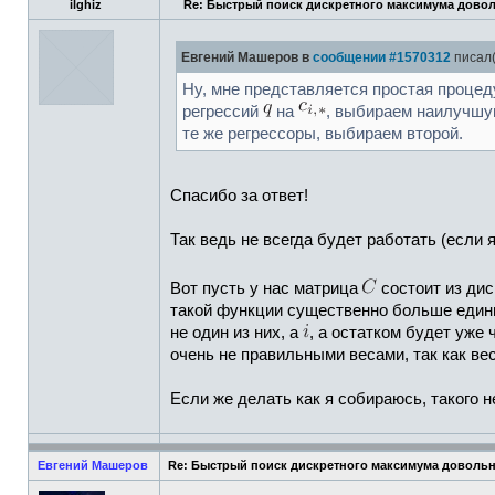
ilghiz
Re: Быстрый поиск дискретного максимума дово
Евгений Машеров в
сообщении #1570312
писал(
Ну, мне представляется простая проце
регрессий
на
, выбираем наилучшую
те же регрессоры, выбираем второй.
Спасибо за ответ!
Так ведь не всегда будет работать (если 
Вот пусть у нас матрица
состоит из дис
такой функции существенно больше едини
не один из них, а
, а остатком будет уже
очень не правильными весами, так как ве
Если же делать как я собираюсь, такого 
Евгений Машеров
Re: Быстрый поиск дискретного максимума доволь