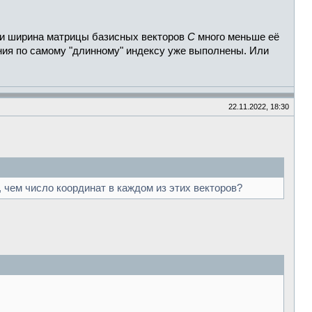
сли ширина матрицы базисных векторов
C
много меньше её
вания по самому "длинному" индексу уже выполнены. Или
22.11.2022, 18:30
 чем число координат в каждом из этих векторов?