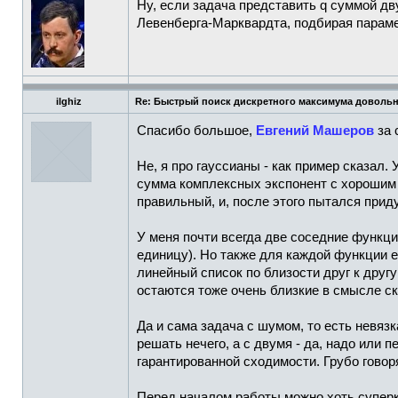
Ну, если задача представить q суммой дв
Левенберга-Марквардта, подбирая парам
ilghiz
Re: Быстрый поиск дискретного максимума доволь
Спасибо большое,
Евгений Машеров
за 
Не, я про гауссианы - как пример сказал
сумма комплексных экспонент с хорошим у
правильный, и, после этого пытался приду
У меня почти всегда две соседние функци
единицу). Но также для каждой функции е
линейный список по близости друг к другу
остаются тоже очень близкие в смысле с
Да и сама задача с шумом, то есть невязк
решать нечего, а с двумя - да, надо или 
гарантированной сходимости. Грубо говор
Перед началом работы можно хоть суперк