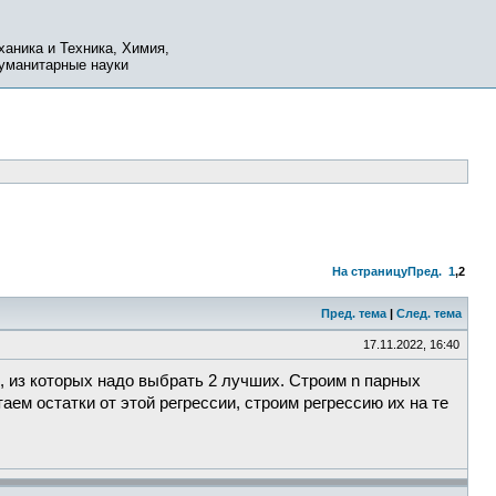
ханика и Техника, Химия,
Гуманитарные науки
На страницу
Пред.
1
,
2
Пред. тема
|
След. тема
17.11.2022, 16:40
, из которых надо выбрать 2 лучших. Строим n парных
ем остатки от этой регрессии, строим регрессию их на те