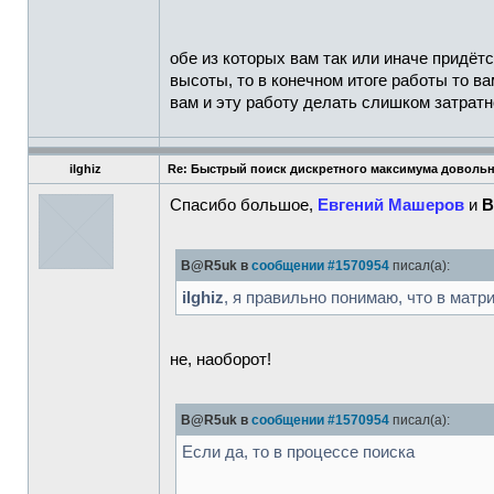
обе из которых вам так или иначе придёт
высоты, то в конечном итоге работы то в
вам и эту работу делать слишком затратн
ilghiz
Re: Быстрый поиск дискретного максимума доволь
Спасибо большое,
Евгений Машеров
и
B
B@R5uk в
сообщении #1570954
писал(а):
ilghiz
, я правильно понимаю, что в матр
не, наоборот!
B@R5uk в
сообщении #1570954
писал(а):
Если да, то в процессе поиска