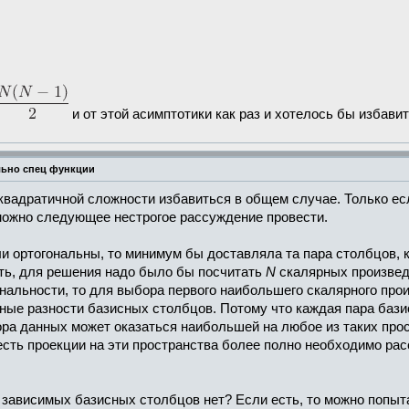
и от этой асимптотики как раз и хотелось бы избавит
льно спец функции
 квадратичной сложности избавиться в общем случае. Только ес
 можно следующее нестрогое рассуждение провести.
и ортогональны, то минимум бы доставляла та пара столбцов,
сть, для решения надо было бы посчитать
N
скалярных произвед
гональности, то для выбора первого наибольшего скалярного пр
ные разности базисных столбцов. Потому что каждая пара бази
ра данных может оказаться наибольшей на любое из таких прост
честь проекции на эти пространства более полно необходимо р
 зависимых базисных столбцов нет? Если есть, то можно попытат