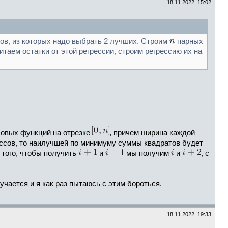
18.11.2022, 15:02
ов, из которых надо выбрать 2 лучших. Строим
парных
таем остатки от этой регрессии, строим регрессию их на
совых функций на отрезке
, причем ширина каждой
ссов, то наилучшей по минимуму суммы квадратов будет
о того, чтобы получить
и
мы получим
и
, c
чается и я как раз пытаюсь с этим бороться.
18.11.2022, 19:33