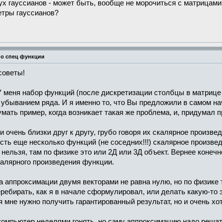
ух гауссианов - может быть, вообще не морочиться с матрицам
етры гауссианов?
но спец функции
советы!
. У меня набор функций (после дискретизации столбцы в матрице
быванием ряда. И я именно то, что Вы предложили в самом нача
мать пример, когда возникает такая же проблема, и, придумал п
и очень близки друг к другу, грубо говоря их скалярное произв
сть еще несколько функций (не соседних!!!) скалярное произвед
 нельзя, там по физике это или 2Д или 3Д объект. Вернее конечн
калярного произведения функции.
а аппроксимации двумя векторами не равна нулю, но по физике т
перебирать, как я в начале сформулировал, или делать какую-то 
я мне нужно получить гарантированный результат, но и очень х
омпьютер неделями гонять, но саму аппроксимацию надо решать