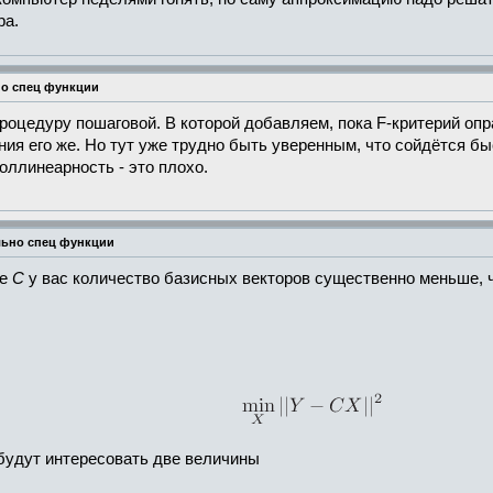
ра.
но спец функции
оцедуру пошаговой. В которой добавляем, пока F-критерий опр
я его же. Но тут уже трудно быть уверенным, что сойдётся быс
оллинеарность - это плохо.
льно спец функции
це
C
у вас количество базисных векторов существенно меньше, ч
будут интересовать две величины