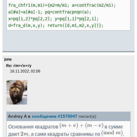
fra_chfr1(m,m1)={m2=m/m1; a=contfrac(m2/m1);
a[#a]=a[#a]-1; pq=contfracpnqn(a);
x=pq[1,2]*pq[2,2]; y=pq[1,1]*pq[2,1];
d=fra_d(m,x,y); return([d,m1,m2,x,y])};
juna
Re: √m≈√x+√y
16.11.2022, 02:06
Andrey A в
сообщении #1570047
писал(а):
Основания квадратов
в сумме
дают
, а сами квадраты сравнимы по
.