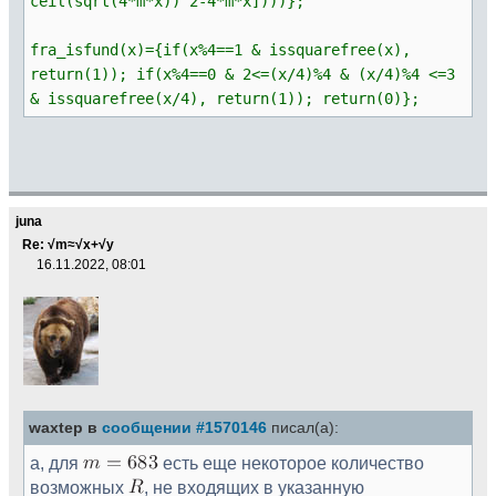
ceil(sqrt(4*m*x))^2-4*m*x])))};
fra_isfund(x)={if(x%4==1 & issquarefree(x),
return(1)); if(x%4==0 & 2<=(x/4)%4 & (x/4)%4 <=3
& issquarefree(x/4), return(1)); return(0)};
juna
Re: √m≈√x+√y
16.11.2022, 08:01
waxtep в
сообщении #1570146
писал(а):
а, для
есть еще некоторое количество
возможных
, не входящих в указанную