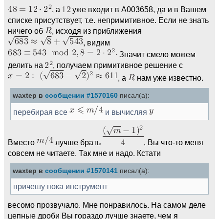
, а
уже входит в A003658, да и в Вашем
списке присутствует, т.е. непримитивное. Если не знать
ничего об
, исходя из приближения
, видим
Значит смело можем
делить на
, получаем примитивное решение с
, а
нам уже известно.
waxtep в
сообщении #1570160
писал(а):
перебирая все
и вычисляя
Вместо
лучше брать
, Вы что-то меня
совсем не читаете. Так мне и надо. Кстати
waxtep в
сообщении #1570141
писал(а):
причешу пока инструмент
весомо прозвучало. Мне понравилось. На самом деле
цепные дроби Вы гораздо лучше знаете, чем я