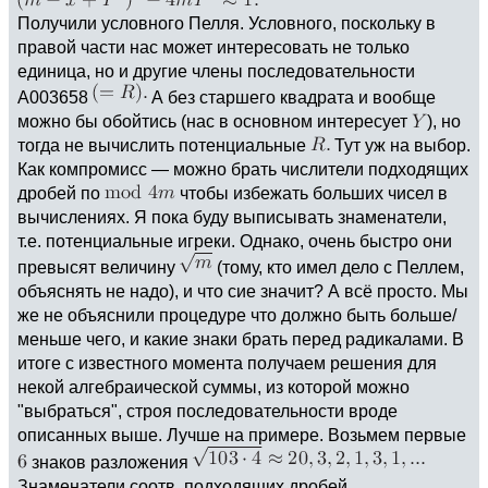
Получили условного Пелля. Условного, поскольку в
правой части нас может интересовать не только
единица, но и другие члены последовательности
A003658
А без старшего квадрата и вообще
можно бы обойтись (нас в основном интересует
), но
тогда не вычислить потенциальные
Тут уж на выбор.
Как компромисс — можно брать числители подходящих
дробей по
чтобы избежать больших чисел в
вычислениях. Я пока буду выписывать знаменатели,
т.е. потенциальные игреки. Однако, очень быстро они
превысят величину
(тому, кто имел дело с Пеллем,
объяснять не надо), и что сие значит? А всё просто. Мы
же не объяснили процедуре что должно быть больше/
меньше чего, и какие знаки брать перед радикалами. В
итоге с известного момента получаем решения для
некой алгебраической суммы, из которой можно
"выбраться", строя последовательности вроде
описанных выше. Лучше на примере. Возьмем первые
знаков разложения
Знаменатели соотв. подходящих дробей