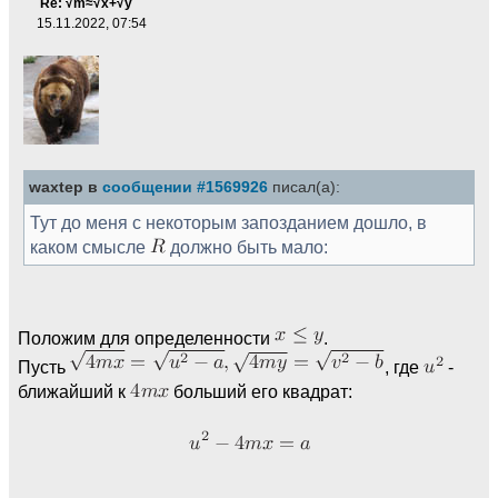
Re: √m≈√x+√y
15.11.2022, 07:54
waxtep в
сообщении #1569926
писал(а):
Тут до меня с некоторым запозданием дошло, в
каком смысле
должно быть мало:
Положим для определенности
.
Пусть
, где
-
ближайший к
больший его квадрат: