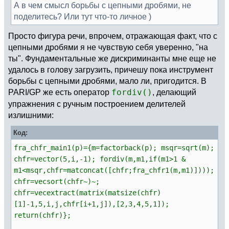
А в чем смысл борьбы с цепными дробями, не
поделитесь? Или тут что-то личное )
Просто фигура речи, впрочем, отражающая факт, что с
цепными дробями я не чувствую себя уверенно, "на
ты". Фундаментальные же дискриминанты мне еще не
удалось в голову загрузить, причешу пока инструмент
борьбы с цепными дробями, мало ли, пригодится. В
PARI/GP же есть оператор
fordiv()
, делающий
упражнения с ручным построением делителей
излишними:
Код:
fra_chfr_main1(p)={m=factorback(p); msqr=sqrt(m);
chfr=vector(5,i,-1); fordiv(m,m1,if(m1>1 &
m1<msqr,chfr=matconcat([chfr;fra_chfr1(m,m1)])));
chfr=vecsort(chfr~)~;
chfr=vecextract(matrix(matsize(chfr)
[1]-1,5,i,j,chfr[i+1,j]),[2,3,4,5,1]);
return(chfr)};