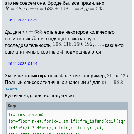
это не совсем она. Вроде бы, все правильно:
-- 16.11.2022, 03:29 --
Да, для
есть еще некоторое количество
возможных
, не входящих в указанную
последовательность:
- какие-то
еще атипичные кратные
подмешиваются
-- 16.11.2022, 04:16 --
Хм, и не только кратные
, всякие, например,
и
.
Полный список атипичных значений
для
:
(52 штуки)
Кусочек кода для их получения:
Код:
fra_rmx_atyp(m)=
{sm=floor(m/4);for(x=1,sm,if(!fra_isfund(ceil(sqr
t(4*m*x))^2-4*m*x),print([x, fra_y(m,x),