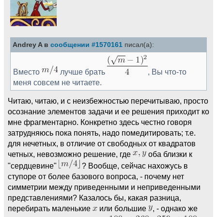
Andrey A в
сообщении #1570161
писал(а):
Вместо
лучше брать
, Вы что-то
меня совсем не читаете.
Читаю, читаю, и с неизбежностью перечитываю, просто
осознание элементов задачи и ее решения приходит ко
мне фрагментарно. Конкретно здесь честно говоря
затрудняюсь пока понять, надо помедитировать; т.е.
для нечетных, в отличие от свободных от квадратов
четных, невозможно решение, где
оба близки к
"сердцевине"
? Вообще, сейчас нахожусь в
ступоре от более базового вопроса, - почему нет
симметрии между приведенными и неприведенными
представлениями? Казалось бы, какая разница,
перебирать маленькие
или большие
, - однако же