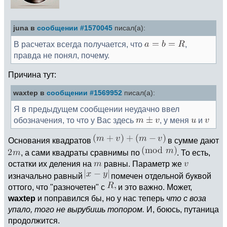
juna в
сообщении #1570045
писал(а):
В расчетах всегда получается, что
,
правда не понял, почему.
Причина тут:
waxtep в
сообщении #1569952
писал(а):
Я в предыдущем сообщении неудачно ввел
обозначения, то что у Вас здесь
, у меня
и
Основания квадратов
в сумме дают
, а сами квадраты сравнимы по
. То есть,
остатки их деления на
равны. Параметр же
изначально равный
помечен отдельной буквой
оттого, что "разночетен" с
и это важно. Может,
waxtep
и поправился бы, но у нас теперь
что с воза
упало, того не вырубишь топором.
И, боюсь, путаница
продолжится.