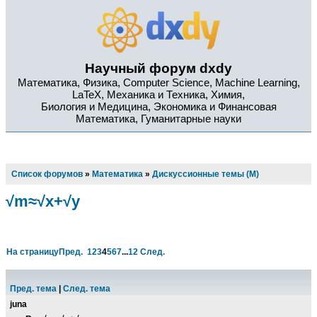
Научный форум dxdy
Математика, Физика, Computer Science, Machine Learning,
LaTeX, Механика и Техника, Химия,
Биология и Медицина, Экономика и Финансовая
Математика, Гуманитарные науки
Список форумов
»
Математика
»
Дискуссионные темы (М)
√m≈√x+√y
На страницу
Пред.
1
2
3
4
5
6
7
...
12
След.
Пред. тема
|
След. тема
juna