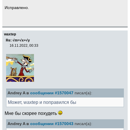
Исправлено.
waxtep
Re: √m≈√x+√y
16.11.2022, 00:33
Andrey A в
сообщении #1570047
писал(а):
Может, waxtep и поправился бы
Мне бы скорее похудеть
Andrey A в
сообщении #1570043
писал(а):