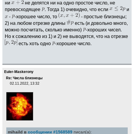
ни
не делятся ни на одно простое число, не
превосходящее
. Тогда 1) очевидно, что если
и
-
-хорошее число, то
- простые близнецы;
2) на любом отрезке длины
есть (и довольно много,
можно посчитать, сколько именно)
-хороших чисел.
Но к сожалению из 1) и 2) не выводятся, что на отрезке
есть хоть одно
-хорошее число.
Euler-Maskerony
Re: Числа близнецы
02.11.2022, 13:32
mihaild в
сообщении #1568589
писал(а):