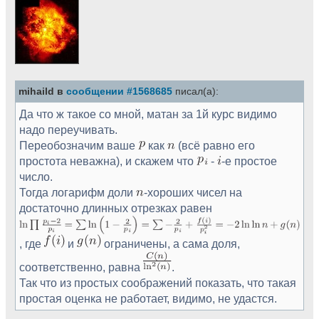
mihaild в
сообщении #1568685
писал(а):
Да что ж такое со мной, матан за 1й курс видимо
надо переучивать.
Переобозначим ваше
как
(всё равно его
простота неважна), и скажем что
-
-е простое
число.
Тогда логарифм доли
-хороших чисел на
достаточно длинных отрезках равен
, где
и
ограничены, а сама доля,
соответственно, равна
.
Так что из простых соображений показать, что такая
простая оценка не работает, видимо, не удастся.