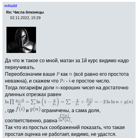
mihaild
Re: Числа близнецы
02.11.2022, 15:29
Да что ж такое со мной, матан за 1й курс видимо надо
переучивать.
Переобозначим ваше
как
(всё равно его простота
неважна), и скажем что
-
-е простое число.
Тогда логарифм доли
-хороших чисел на достаточно
длинных отрезках равен
, где
и
ограничены, а сама доля,
соответственно, равна
.
Так что из простых соображений показать, что такая
простая оценка не работает, видимо, не удастся.