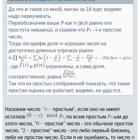
Да что ж такое со мной, матан за 1й курс видимо
надо переучивать.
Переобозначим ваше
как
(всё равно его
простота неважна), и скажем что
-
-е простое
число.
Тогда логарифм доли
-хороших чисел на
достаточно длинных отрезках равен
, где
и
ограничены, а сама доля,
соответственно, равна
.
Так что из простых соображений показать, что такая
простая оценка не работает, видимо, не удастся.
Назовем число
"
простым", если оно не имеет
остатков
, по всем простым
-ым до
этого числа. "
простое" число - это обычное простое
число. "
простое" число - это либо первый близнец,
либо не простое число. Если я не ошибаюсь, то число