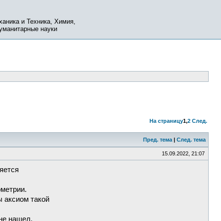
ханика и Техника, Химия,
Гуманитарные науки
На страницу
1
,
2
След.
Пред. тема
|
След. тема
15.09.2022, 21:07
яется
ометрии.
ы аксиом такой
не нашел.