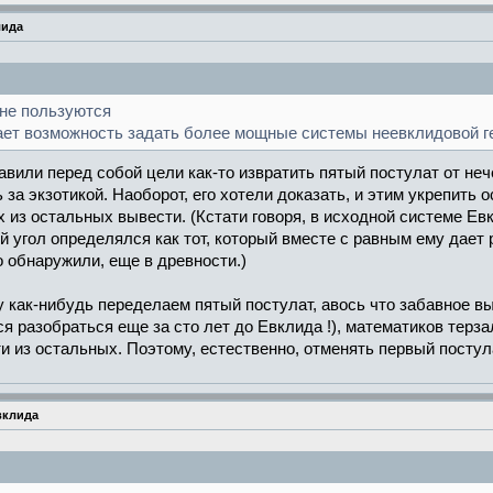
лида
 не пользуются
дает возможность задать более мощные системы неевклидовой г
авили перед собой цели как-то извратить пятый постулат от нече
 за экзотикой. Наоборот, его хотели доказать, и этим укрепить
х из остальных вывести. (Кстати говоря, в исходной системе Ев
угол определялся как тот, который вместе с равным ему дает ра
 обнаружили, еще в древности.)
у как-нибудь переделаем пятый постулат, авось что забавное вы
я разобраться еще за сто лет до Евклида !), математиков терза
ти из остальных. Поэтому, естественно, отменять первый постула
вклида