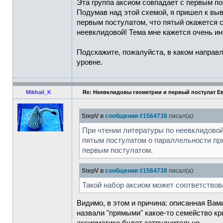
Эта группа аксиом совпадает с первым п
Подумав над этой схемой, я пришел к вы
первым постулатом, что пятый окажется с
неевклидовой! Тема мне кажется очень ин
Подскажите, пожалуйста, в каком направл
уровне.
Mikhail_K
Re: Неевклидовы геометрии и первый постулат Е
StepV в
сообщении #1564738
писал(а):
При чтении литературы по неевклидовой
пятым постулатом о параллельности пря
первым постулатом.
StepV в
сообщении #1564738
писал(а):
Такой набор аксиом может соответствова
Видимо, в этом и причина: описанная Вам
назвали "прямыми" какое-то семейство кр