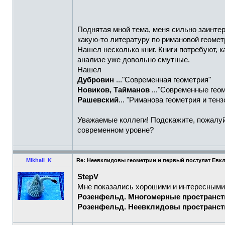
Поднятая мной тема, меня сильно заинте
какую-то литературу по римановой геомет
Нашел несколько книг. Книги потребуют, к
анализе уже довольно смутные.
Нашел
Дубровин
..."Современная геометрия"
Новиков, Тайманов
..."Современные геом
Рашевский
... "Риманова геометрия и тен
Уважаемые коллеги! Подскажите, пожалуйс
современном уровне?
Mikhail_K
Re: Неевклидовы геометрии и первый постулат Евк
StepV
Мне показались хорошими и интересными
Розенфельд. Многомерные пространст
Розенфельд. Неевклидовы пространст