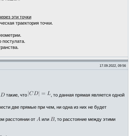
через эти точки
ческая траектория точки.
геометрии.
 постулата.
транства.
17.09.2022, 09:56
и
такие, что
, то данная прямая является одной
вести две прямые при чем, ни одна из них не будет
ом расстоянии от
или
, то расстояние между этими