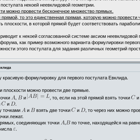
 постулата некоей неевклидовой геометрии.
ти можно провести бесконечное множество прямых.
 прямой, то это единственная прямая, которую можно провести 
ь плоскости, в которой прямой будет соответствовать параболи
 приводит к некоей согласованной системе аксиом неевклидовой 
 форума, как пример возможного варианта формулировки первого
жности этого постулата для задания различных геометрий прос
вклида
 красивую формулировку для первого постулата Евклида.
 плоскости можно провести две прямые.
точки
,
и
, то, если на этой прямой взять точки
и
и
.
ду точками
и
взять две точки
и
, то через них можно про
очки лежат.
прямых, соединяющих точки
,
по точке, находящейся на равн
 числа
.