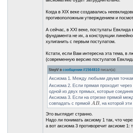
аксиоматике будет затруднительно.
Когда в XIX веке создавались неевклидов
противоположным утверждением и посмотр
А сейчас, в XXI веке, постулаты Евклида
фундамента не их, а конструкции линейно
хулиганить с первым постулатом.
Кстати, если Вам интересна эта тема, в 
(современную версию постулатов Евклида)
StepV в
сообщении #1564810
писал(а):
Аксиома 1. Между любыми двумя точкам
Аксиома 2. Если прямая проходит через
одной из двух прямых, которые соединя
Аксиома 3. Если на отрезке прямой меж
совпадать с прямой
, на которой эти
Это выглядит странно.
Надо ли понимать аксиому 1 так, что че
а вот аксиома 3 противоречит аксиоме 1: 