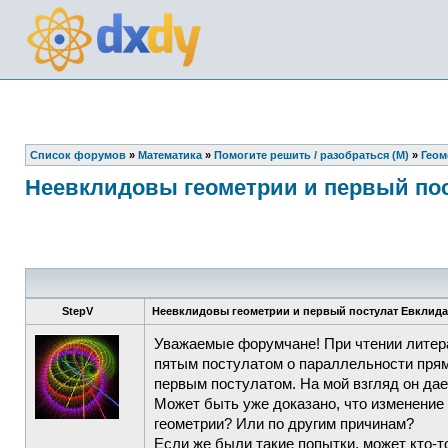
Список форумов
»
Математика
»
Помогите решить / разобраться (М)
»
Геом
Неевклидовы геометрии и первый по
StepV
Неевклидовы геометрии и первый постулат Евклида
Уважаемые форумчане! При чтении литера
пятым постулатом о параллельности прямы
первым постулатом. На мой взгляд он да
Может быть уже доказано, что изменение 
геометрии? Или по другим причинам?
Если же были такие попытки, может кто-т