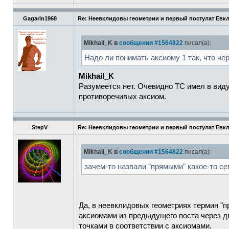
Gagarin1968
Re: Неевклидовы геометрии и первый постулат Евк
Mikhail_K в
сообщении #1564822
писал(а):
Надо ли понимать аксиому 1 так, что ч
Mikhail_K
Разумеется нет. Очевидно ТС имел в виду
противоречивых аксиом.
StepV
Re: Неевклидовы геометрии и первый постулат Евк
Mikhail_K в
сообщении #1564822
писал(а):
зачем-то назвали "прямыми" какое-то с
Да, в неевклидовых геометриях термин "пр
аксиомами из предыдущего поста через д
точками в соответствии с аксиомами.