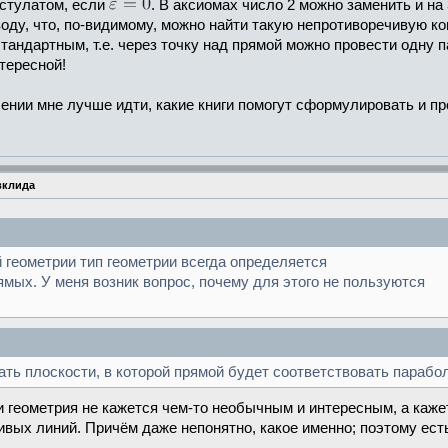
остулатом, если
. В аксиомах число 2 можно заменить и на 3,
воду, что, по-видимому, можно найти такую непротиворечивую 
тандартным, т.е. через точку над прямой можно провести одну
тересной!
ении мне лучше идти, какие книги помогут сформулировать и п
вклида
 геометрии тип геометрии всегда определяется
мых. У меня возник вопрос, почему для этого не пользуются
ть плоскости, в которой прямой будет соответствовать парабол
и геометрия не кажется чем-то необычным и интересным, а каже
ивых линий. Причём даже непонятно, какое именно; поэтому ест