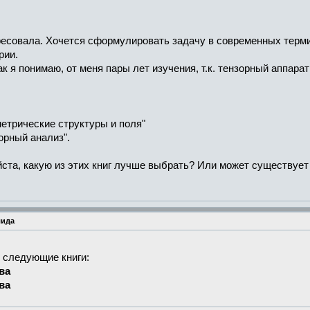
ресовала. Хочется сформулировать задачу в современных терми
рии.
ак я понимаю, от меня пары лет изучения, т.к. тензорный аппар
етрические структуры и поля"
зорный анализ".
та, какую из этих книг лучше выбрать? Или может существует д
лида
 следующие книги:
ва
ва