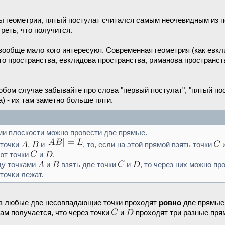
ы геометрии, пятый постулат считался самым неочевидным из п
еть, что получится.
 вообще мало кого интересуют. Современная геометрия (как евкл
го пространства, евклидова пространства, риманова пространст
любом случае забывайте про слова "первый постулат", "пятый п
 - их там заметно больше пяти.
и плоскости можно провести две прямые.
 точки
,
и
, то, если на этой прямой взять точки
ют точки
и
.
ду точками
и
взять две точки
и
, то через них можно пр
 точки лежат.
рез любые две несовпадающие точки проходят
ровно
две прямые?
там получается, что через точки
и
проходят три разные пр