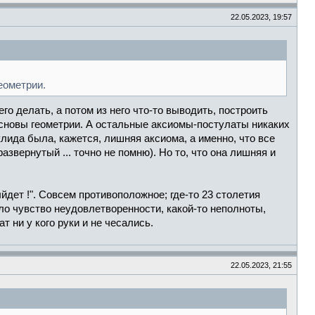
22.05.2023, 19:57
еометрии.
го делать, а потом из него что-то выводить, построить
 основы геометрии. А остальные аксиомы-постулаты никаких
клида была, кажется, лишняя аксиома, а именно, что все
звернутый ... точно не помню). Но то, что она лишняя и
йдет !". Совсем противоположное; где-то 23 столетия
ло чувство неудовлетворенности, какой-то неполноты,
т ни у кого руки и не чесались.
22.05.2023, 21:55