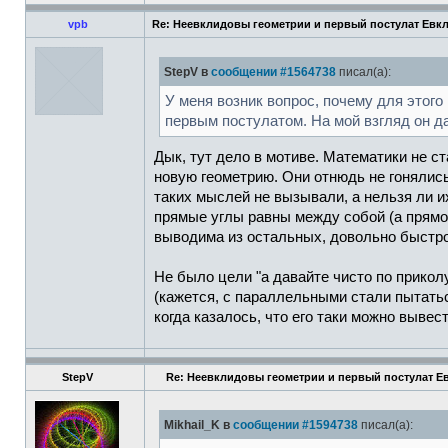
vpb
Re: Неевклидовы геометрии и первый постулат Евк
StepV в
сообщении #1564738
писал(а):
У меня возник вопрос, почему для этого
первым постулатом. На мой взгляд он 
Дык, тут дело в мотиве. Математики не ст
новую геометрию. Они отнюдь не гонялись
таких мыслей не вызывали, а нельзя ли и
прямые углы равны между собой (а прямой 
выводима из остальных, довольно быстро
Не было цели "а давайте чисто по прикол
(кажется, с параллельными стали пытатьс
когда казалось, что его таки можно вывес
StepV
Re: Неевклидовы геометрии и первый постулат Е
Mikhail_K в
сообщении #1594738
писал(а):