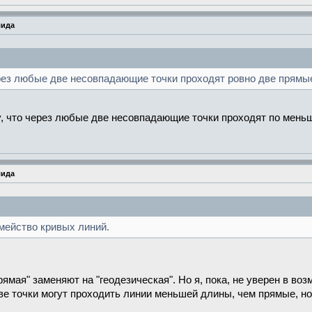
лида
ерез любые две несовпадающие точки проходят ровно две прямы
, что через любые две несовпадающие точки проходят по меньш
лида
емейство кривых линий.
ямая" заменяют на "геодезическая". Но я, пока, не уверен в во
ве точки могут проходить линии меньшей длины, чем прямые, но