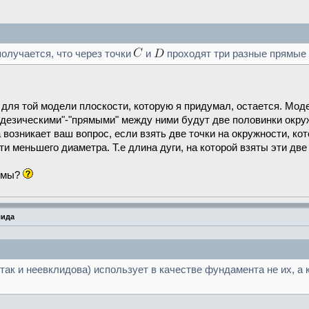
получается, что через точки
и
проходят три разные прямые
с для той модели плоскости, которую я придумал, остается. Мо
еодезическими"-"прямыми" между ними будут две половинки окруж
возникает ваш вопрос, если взять две точки на окружности, ко
и меньшего диаметра. Т.е длина дуги, на которой взяты эти дв
иомы?
лида
так и неевклидова) использует в качестве фундамента не их, а