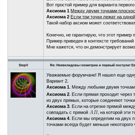
Вот простой пример для варианта первого
Аксиома 1
Между двумя точками плоскос
Аксиома 2
Если три точки лежат на одной
Такой набор аксиом может соответствоват
Конечно, не гарантирую, что этот пример
Пример приведен в контексте требований
Мне кажется, что он демонстрирует возмо
StepV
Re: Неевклидовы геометрии и первый постулат Е
Уважаемые форумчане! Я нашел еще одну
Вариант 2.
Аксиома 1
. Между любыми двумя точками
Аксиома 2
. Если прямая проходит через 
из двух прямых, которые соединяют точк
Аксиома 3
. Если на отрезке прямой меж
совпадать с прямой
, на которой эти т
Аксиома 4
. Если мы определим на двух 
точками всегда будет меньше некоторого