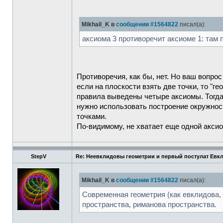
Mikhail_K в
сообщении #1564822
писал(а):
аксиома 3 противоречит аксиоме 1: там 
Противоречия, как бы, нет. Но ваш вопро
если на плоскости взять две точки, то "г
правила выведены четыре аксиомы. Тогда 
нужно использовать построение окружност
точками.
По-видимому, не хватает еще одной акс
StepV
Re: Неевклидовы геометрии и первый постулат Евк
Mikhail_K в
сообщении #1564822
писал(а):
Современная геометрия (как евклидова, 
пространства, риманова пространства.