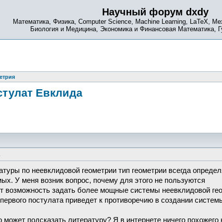
Научный форум dxdy
Математика, Физика, Computer Science, Machine Learning, LaTeX, Ме
Биология и Медицина, Экономика и Финансовая Математика, 
етрия
стулат Евклида
туры по неевклидовой геометрии тип геометрии всегда определ
х. У меня возник вопрос, почему для этого не пользуются
ет возможность задать более мощные системы неевклидовой ге
первого постулата приведет к противоречию в создании систем
о может подсказать литературу? Я в интернете ничего похожего 