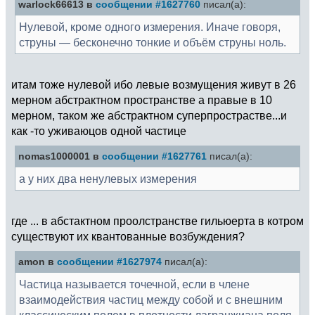
warlock66613 в
сообщении #1627760
писал(а):
Нулевой, кроме одного измерения. Иначе говоря,
струны — бесконечно тонкие и объём струны ноль.
итам тоже нулевой ибо левые возмущения живут в 26
мерном абстрактном пространстве а правые в 10
мерном, таком же абстрактном суперпрострастве...и
как -то уживаюцов одной частице
nomas1000001 в
сообщении #1627761
писал(а):
а у них два ненулевых измерения
где ... в абстактном проолстранстве гильюерта в котром
существуют их квантованные возбуждения?
amon в
сообщении #1627974
писал(а):
Частица называется точечной, если в члене
взаимодействия частиц между собой и с внешним
классическим полем в плотности лагранжиана поля