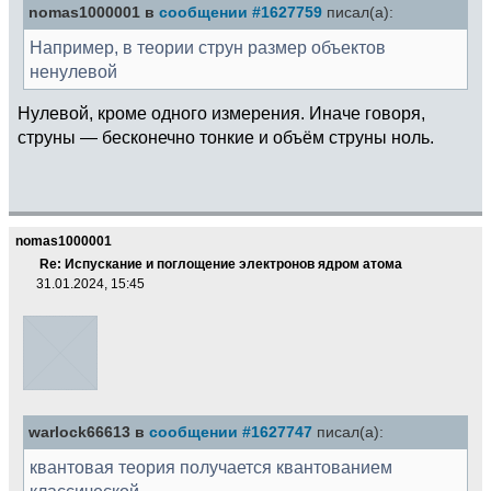
nomas1000001 в
сообщении #1627759
писал(а):
Например, в теории струн размер объектов
ненулевой
Нулевой, кроме одного измерения. Иначе говоря,
струны — бесконечно тонкие и объём струны ноль.
nomas1000001
Re: Испускание и поглощение электронов ядром атома
31.01.2024, 15:45
warlock66613 в
сообщении #1627747
писал(а):
квантовая теория получается квантованием
классической