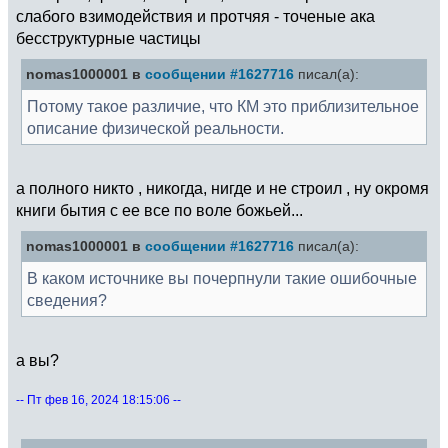
слабого взимодействия и протчяя - точеные ака
бесструктурные частицы
nomas1000001 в
сообщении #1627716
писал(а):
Потому такое различие, что КМ это приблизительное
описание физической реальности.
а полного никто , никогда, нигде и не строил , ну окромя
книги бытия с ее все по воле божьей...
nomas1000001 в
сообщении #1627716
писал(а):
В каком источнике вы почерпнули такие ошибочные
сведения?
а вы?
-- Пт фев 16, 2024 18:15:06 --