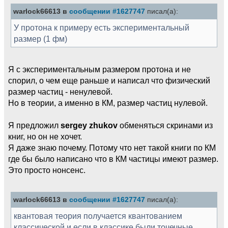
warlock66613 в
сообщении #1627747
писал(а):
У протона к примеру есть экспериментальный
размер (1 фм)
Я с экспериментальным размером протона и не
спорил, о чем еще раньше и написал что физический
размер частиц - ненулевой.
Но в теории, а именно в КМ, размер частиц нулевой.
Я предложил
sergey zhukov
обменяться скринами из
книг, но он не хочет.
Я даже знаю почему. Потому что нет такой книги по КМ
где бы было написано что в КМ частицы имеют размер.
Это просто нонсенс.
warlock66613 в
сообщении #1627747
писал(а):
квантовая теория получается квантованием
классической и если в классике были точечные