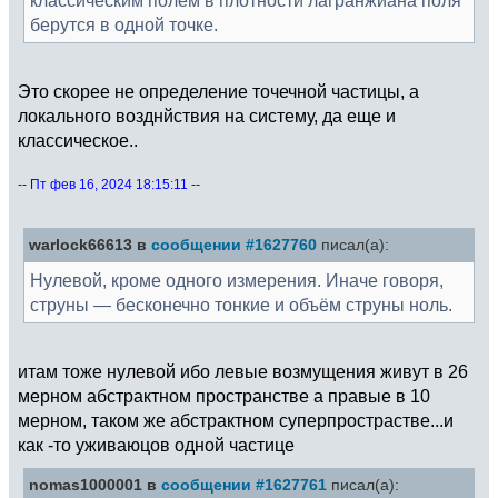
берутся в одной точке.
Это скорее не определение точечной частицы, а
локального возднйствия на систему, да еще и
классическое..
-- Пт фев 16, 2024 18:15:11 --
warlock66613 в
сообщении #1627760
писал(а):
Нулевой, кроме одного измерения. Иначе говоря,
струны — бесконечно тонкие и объём струны ноль.
итам тоже нулевой ибо левые возмущения живут в 26
мерном абстрактном пространстве а правые в 10
мерном, таком же абстрактном суперпрострастве...и
как -то уживаюцов одной частице
nomas1000001 в
сообщении #1627761
писал(а):