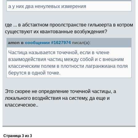
а у них два ненулевых измерения
где ... в абстактном проолстранстве гильюерта в котром
существуют их квантованные возбуждения?
amon в
сообщении #1627974
писал(а):
Частица называется точечной, если в члене
взаимодействия частиц между собой и с внешним
классическим полем в плотности лагранжиана поля
берутся в одной точке.
Это скорее не определение точечной частицы, а
локального возднйствия на систему, да еще и
классическое..
Страница
3
из
3