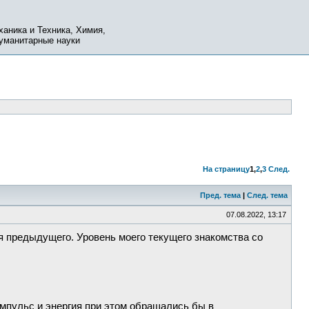
ханика и Техника, Химия,
Гуманитарные науки
На страницу
1
,
2
,
3
След.
Пред. тема
|
След. тема
07.08.2022, 13:17
 предыдущего. Уровень моего текущего знакомства со
импульс и энергия при этом обращались бы в