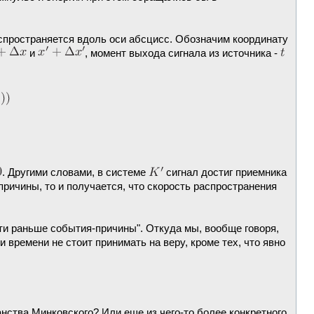
аспространяется вдоль оси абсцисс. Обозначим координату
и
, момент выхода сигнала из источника -
. Другими словами, в системе
сигнал достиг приемника
ричины, то и получается, что скорость распространения
ти раньше события-причины". Откуда мы, вообще говоря,
и времени не стоит принимать на веру, кроме тех, что явно
нства Минковского? Или еще из чего-то более конкретного,