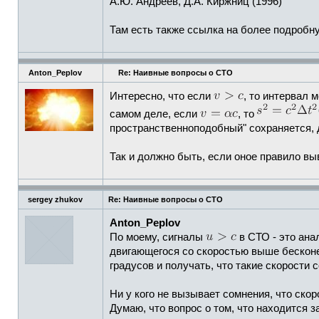
А.Ю. Андреев, Д.А. Киржниц (1996)
Там есть также ссылка на более подробную
Anton_Peplov
Re: Наивные вопросы о СТО
Интересно, что если
, то интервал 
самом деле, если
, то
пространственноподобный" сохраняется, 
Так и должно быть, если оное правило в
sergey zhukov
Re: Наивные вопросы о СТО
Anton_Peplov
По моему, сигналы
в СТО - это ана
двигающегося со скоростью выше бесконе
градусов и получать, что такие скорости
Ни у кого не вызывает сомнения, что ско
Думаю, что вопрос о том, что находится з