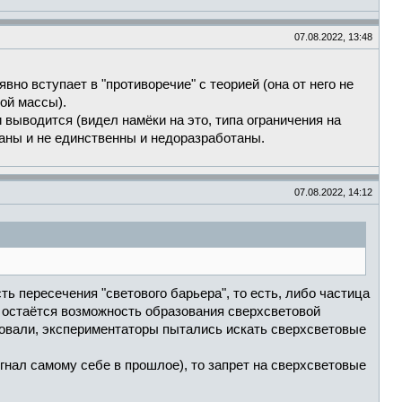
07.08.2022, 13:48
вно вступает в "противоречие" с теорией (она от него не
ой массы).
 выводится (видел намёки на это, типа ограничения на
наны и не единственны и недоразработаны.
07.08.2022, 14:12
ь пересечения "светового барьера", то есть, либо частица
ко остаётся возможность образования сверхсветовой
довали, экспериментаторы пытались искать сверхсветовые
нал самому себе в прошлое), то запрет на сверхсветовые