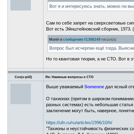
Вот я и интересуюсь знать, можно ли вы
Сам по себе запрет на сверхсветовые сигн
Вот есть Эйнштейновский сборник, 1973. (С
Munin в
сообщении #1388249
писал(а):
Вопрос был исчерпан ещё тогда. Выясни
Но то квантовая теория, а не СТО. Вот в 
Cos(x-pi/2)
Re: Наивные вопросы о СТО
Выше уважаемый
Someone
дал ясный отв
О тахионах (притом в широком понимании, 
разных системах) есть небольшая статья 
заключение могут быть, наверное, понятн
https://ufn.ru/ru/articles/1996/10/h/
"Тахионы и неустойчивость физических с