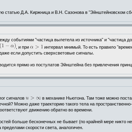
 статью Д.А. Киржница и В.Н. Сазонова в "Эйнштейновском сборн
между событиями "частица вылетела из источника" и "частица д
, и при
интервал мнимый. То есть правило "времен
даже если допустить сверхсветовые сигналы.
ыводится прямо из постулатов Эйнштейна без привлечения принц
лог сигналов
в механике Ньютона. Там тоже можно постави
чной? Можно даже траекторию такого тела на пространственно-
 соответствуют движению обратно во времени.
ростей больше бесконечных не бывает (по крайней мере никто не
а пределами скорости света, аналогичен.