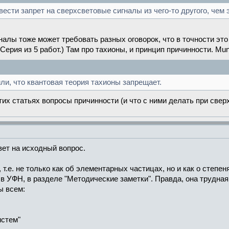
вести запрет на сверхсветовые сигналы из чего-то другого, чем
алы тоже может требовать разных оговорок, что в точности это 
ерия из 5 работ.) Там про тахионы, и принцип причинности. Muni
ли, что квантовая теория тахионы запрещает.
этих статьях вопросы причинности (и что с ними делать при све
ет на исходный вопрос.
т.е. не только как об элементарных частицах, но и как о степе
в УФН, в разделе "Методические заметки". Правда, она трудная,
ы всем:
истем"