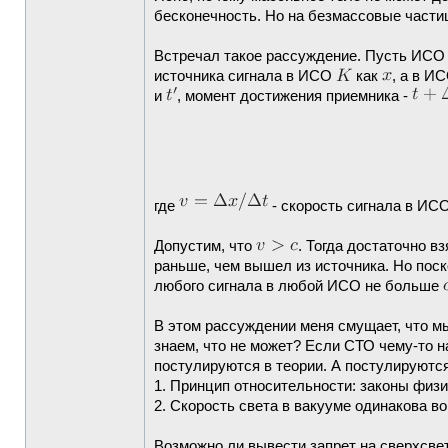
бесконечность. Но на безмассовые частиц
Встречал такое рассуждение. Пусть ИС
источника сигнала в ИСО
как
, а в И
и
, момент достижения приемника -
где
- скорость сигнала в ИС
Допустим, что
. Тогда достаточно в
раньше, чем вышел из источника. Но поск
любого сигнала в любой ИСО не больше
В этом рассуждении меня смущает, что м
знаем, что не может? Если СТО чему-то на
постулируются в теории. А постулируютс
1. Принцип относительности: законы физ
2. Скорость света в вакууме одинакова в
Возможно ли вывести запрет на сверхсвет