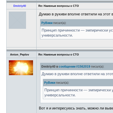
Dmitriy40
Re: Наивные вопросы о СТО
Думаю в рукиви вполне ответили на этот 
РуВики
писал(а):
Принцип причинности — эмпирически уст
универсальности.
Anton_Peplov
Re: Наивные вопросы о СТО
Dmitriy40 в
сообщении #1562019
писал(а):
Думаю в рукиви вполне ответили на этот
РуВики
писал(а):
Принцип причинности — эмпирически у
универсальности.
Вот я и интересуюсь знать, можно ли выв