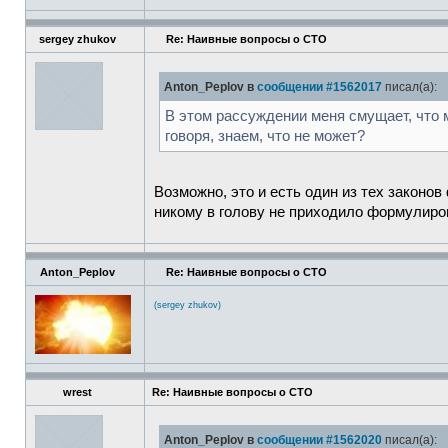
sergey zhukov
Re: Наивные вопросы о СТО
Anton_Peplov в
сообщении #1562017
писал(а):
В этом рассуждении меня смущает, что
говоря, знаем, что не может?
Возможно, это и есть один из тех закон
никому в голову не приходило формулиров
Anton_Peplov
Re: Наивные вопросы о СТО
(sergey zhukov)
wrest
Re: Наивные вопросы о СТО
Anton_Peplov в
сообщении #1562020
писал(а):