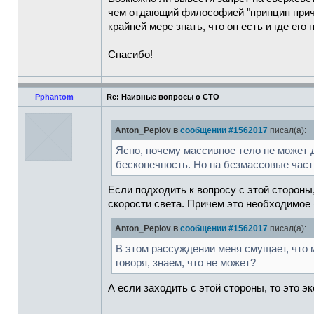
чем отдающий философией "принцип причин
крайней мере знать, что он есть и где его 
Спасибо!
Pphantom
Re: Наивные вопросы о СТО
Anton_Peplov в
сообщении #1562017
писал(а):
Ясно, почему массивное тело не может д
бесконечность. Но на безмассовые част
Если подходить к вопросу с этой стороны
скорости света. Причем это необходимое 
Anton_Peplov в
сообщении #1562017
писал(а):
В этом рассуждении меня смущает, что
говоря, знаем, что не может?
А если заходить с этой стороны, то это