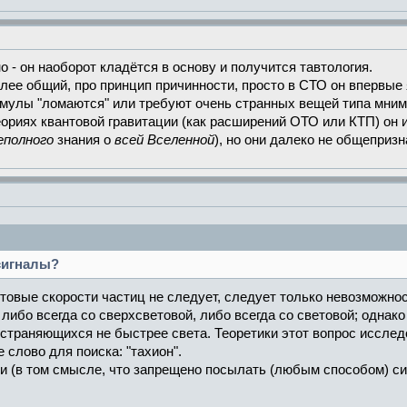
о - он наоборот кладётся в основу и получится тавтология.
лее общий, про принцип причинности, просто в СТО он впервые я
ормулы "ломаются" или требуют очень странных вещей типа мним
еориях квантовой гравитации (как расширений ОТО или КТП) он и
еполного
знания о
всей Вселенной
), но они далеко не общеприз
сигналы?
товые скорости частиц не следует, следует только невозможност
 либо всегда со сверхсветовой, либо всегда со световой; одна
остраняющихся не быстрее света. Теоретики этот вопрос иссле
 слово для поиска: "тахион".
и (в том смысле, что запрещено посылать (любым способом) сиг