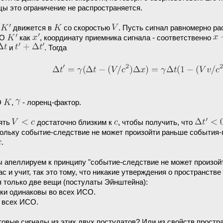
ы это ограничение не распространяется.
О
движется в
со скоростью
. Пусть сигнал равномерно р
СО
как
, координату приемника сигнала - соответственно
и
. Тогда
О
,
- лоренц-фактор.
зять
достаточно близким к
, чтобы получить, что
ольку событие-следствие не может произойти раньше события-п
.
ы апеллируем к принципу "событие-следствие не может произой
с и учит, так это тому, что никакие утверждения о пространстве 
я только две вещи (постулаты Эйнштейна):
ики одинаковы во всех ИСО.
о всех ИСО.
овые сигналы из этих двух постулатов? Или из свойств простра