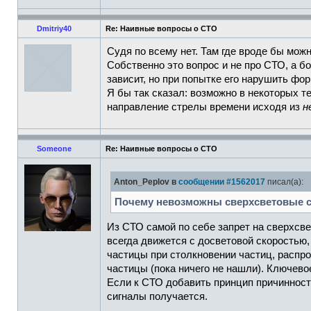
Dmitriy40
Re: Наивные вопросы о СТО
Судя по всему нет. Там где вроде бы можн
Собственно это вопрос и не про СТО, а бо
зависит, но при попытке его нарушить ф
Я бы так сказал: возможно в некоторых т
направление стрелы времени исходя из
н
Someone
Re: Наивные вопросы о СТО
Anton_Peplov в
сообщении #1562017
писал(а):
Почему невозможны сверхсветовые 
Из СТО самой по себе запрет на сверхсве
всегда движется с досветовой скоростью,
частицы при столкновении частиц, распр
частицы (пока ничего не нашли). Ключевое
Если к СТО добавить принцип причинност
сигналы получается.