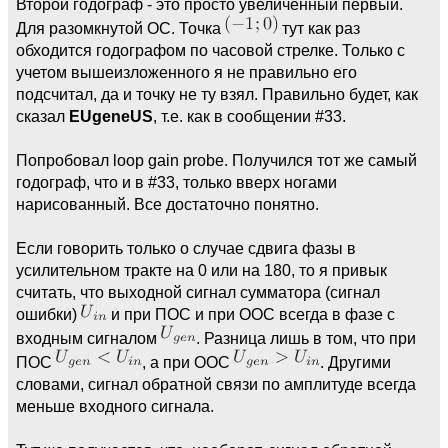
Второй годограф - это просто увеличенный первый.
Для разомкнутой ОС. Точка
тут как раз
обходится годографом по часовой стрелке. Только с
учетом вышеизложенного я не правильно его
подсчитал, да и точку не ту взял. Правильно будет, как
сказал
EUgeneUS
, т.е. как в сообщении #33.
Попробовал loop gain probe. Получился тот же самый
годограф, что и в #33, только вверх ногами
нарисованный. Все достаточно понятно.
Если говорить только о случае сдвига фазы в
усилительном тракте на 0 или на 180, то я привык
считать, что выходной сигнал сумматора (сигнал
ошибки)
и при ПОС и при ООС всегда в фазе с
входным сигналом
. Разница лишь в том, что при
ПОС
, а при ООС
. Другими
словами, сигнал обратной связи по амплитуде всегда
меньше входного сигнала.