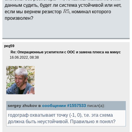
данным судить, будет ли система устойчивой или нет,
если мы вернем резистор
, номинал которого
произволен?
peg59
Re: Операционные усилители с ООС и замена плюса на минус
16.06.2022, 08:38
sergey zhukov в
сообщении #1557533
писал(а):
годограф охватывает точку (-1, 0), т.е. эта схема
должна быть неустойчивой. Правильно я понял?