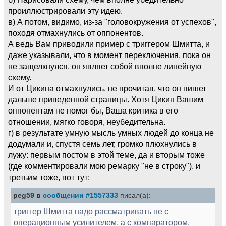
проиллюстрировали эту идею.
в) А потом, видимо, из-за "головокружения от успехов",
походя отмахнулись от оппонентов.
А ведь Вам приводили пример с триггером Шмитта, и
даже указывали, что в момент переключения, пока он
не защелкнулся, он являет собой вполне линейную
схему.
И от Цикина отмахнулись, не прочитав, что он пишет
дальше приведенной страницы. Хотя Цикин Вашим
оппонентам не помог бы, Ваша критика в его
отношении, мягко говоря, неубедительна.
г) в результате умную мысль умных людей до конца не
додумали и, спустя семь лет, громко плюхнулись в
лужу: первым постом в этой теме, да и вторым тоже
(где комментировали мою ремарку "не в строку"), и
третьим тоже, вот тут:
peg59 в
сообщении #1557333
писал(а):
триггер Шмитта надо рассматривать не с
операционным усилителем, а с компаратором.