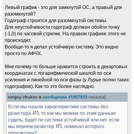
Левый график - это для замкнутой ОС, а правый для
разомкнутой?
Годограф строится для разомкнутой системы.
Для неустойчивости годограф должен обойти точку
(-1,0) по часовой стрелке. На правом графике этого не
происходит.
Вообще-то я делал устойчивую систему. Это видно
просто по АФЧХ.
Мне почему-то больше нравится строить в декартовых
координатах с логарифмической шкалой по оси
усиления и линейной по оси фазы (у Лурье полно таких
годографов). Как-то это более наглядно.
sergey zhukov в
сообщении #1557533
писал(а):
Если мы нашли характеристики системы без
резистора
, то как мы можем по этим данным
судить, будет ли система устойчивой или нет, если
мы вернем резистор
, номинал которого
произволен?