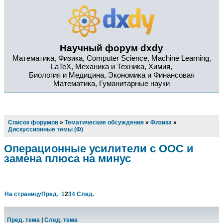
Научный форум dxdy
Математика, Физика, Computer Science, Machine Learning,
LaTeX, Механика и Техника, Химия,
Биология и Медицина, Экономика и Финансовая
Математика, Гуманитарные науки
Список форумов
»
Тематические обсуждения
»
Физика
»
Дискуссионные темы (Ф)
Операционные усилители с ООС и
замена плюса на минус
На страницу
Пред.
1
2
3
4
След.
Пред. тема
|
След. тема