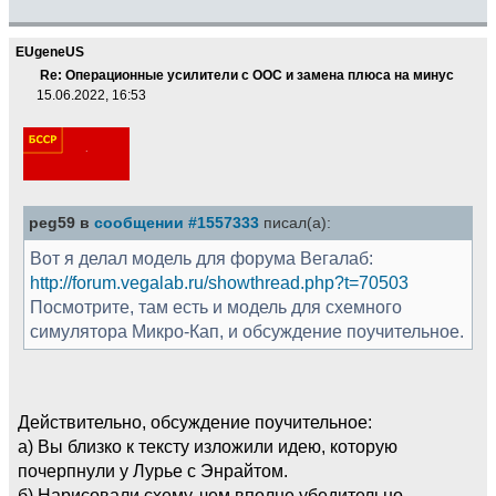
EUgeneUS
Re: Операционные усилители с ООС и замена плюса на минус
15.06.2022, 16:53
peg59 в
сообщении #1557333
писал(а):
Вот я делал модель для форума Вегалаб:
http://forum.vegalab.ru/showthread.php?t=70503
Посмотрите, там есть и модель для схемного
симулятора Микро-Кап, и обсуждение поучительное.
Действительно, обсуждение поучительное:
а) Вы близко к тексту изложили идею, которую
почерпнули у Лурье с Энрайтом.
б) Нарисовали схему, чем вполне убедительно