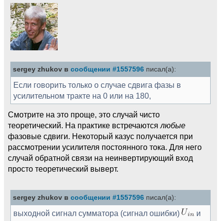
sergey zhukov в
сообщении #1557596
писал(а):
Если говорить только о случае сдвига фазы в
усилительном тракте на 0 или на 180,
Смотрите на это проще, это случай чисто
теоретический. На практике встречаются
любые
фазовые сдвиги. Некоторый казус получается при
рассмотрении усилителя постоянного тока. Для него
случай обратной связи на неинвертирующий вход
просто теоретический выверт.
sergey zhukov в
сообщении #1557596
писал(а):
выходной сигнал сумматора (сигнал ошибки)
и