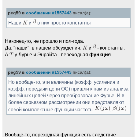
peg59 в
сообщении #1557443
писал(а):
Наши
и
в них просто константы
Наконец-то, не прошло и пол-года.
Да, "наши", в нашем обсуждении,
и
- константы.
А
у Лурье и Энрайта - переходная
функция
.
peg59 в
сообщении #1557443
писал(а):
Но вообще-то, эти величины (коэфф. усиления и
коэфф. передачи цепи ОС) пришли к нам из анализа
линейных цепей через преобразование Фурье. И в
более серьезном рассмотрении они представляют
собой комплексные функции частоты
,
.
Вообще-то, переходная функция есть следствие