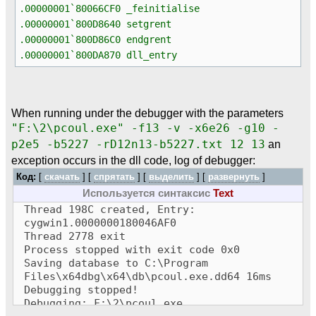
.00000001`80066CF0 _feinitialise
.00000001`800D8640 setgrent
.00000001`800D86C0 endgrent
.00000001`800DA870 dll_entry
When running under the debugger with the parameters
"F:\2\pcoul.exe" -f13 -v -x6e26 -g10 -
p2e5 -b5227 -rD12n13-b5227.txt 12 13
an
exception occurs in the dll code, log of debugger:
Код:
[
скачать
] [
спрятать
]
[
выделить
]
[
развернуть
]
Используется синтаксис
Text
Thread 198C created, Entry:
cygwin1.0000000180046AF0
Thread 2778 exit
Process stopped with exit code 0x0
Saving database to C:\Program
Files\x64dbg\x64\db\pcoul.exe.dd64 16ms
Debugging stopped!
Debugging: F:\2\pcoul.exe