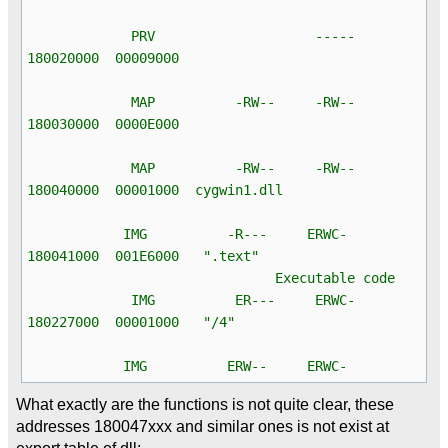
PRV -----
180020000 00009000
MAP -RW-- -RW--
180030000 0000E000
MAP -RW-- -RW--
180040000 00001000 cygwin1.dll
IMG -R--- ERWC-
180041000 001E6000 ".text"
Executable code
IMG ER--- ERWC-
180227000 00001000 "/4"
IMG ERW-- ERWC-
What exactly are the functions is not quite clear, these
addresses 180047xxx and similar ones is not exist at
export table of dll: