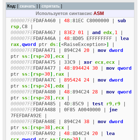
Database file: C:\Program
Files\x64dbg\x64\db\pcoul.exe.dd64
Код:
[
скачать
] [
спрятать
]
Loading commandline...
Используется синтаксис
ASM
Process Started: 100400000 F:\2\pcoul.exe
000007FE
FDAFA460 |
48
:
81EC C8000000 |
sub
Loading database from C:\Program
rsp
,
C8 |
Files\x64dbg\x64\db\pcoul.exe.dd64 0ms
000007FE
FDAFA467 |
83E2
01
|
and
edx
,
1
|
Skipping unsupported debug type
000007FE
FDAFA46A |
48
:
8D05 EFFFFFFFF |
lea
IMAGE_DEBUG_TYPE_CODEVIEW in module
rax
,
qword
ptr
ds
:
[
<RaiseException>
]
|
pcoul.exe...
000007FE
FDAFA471 | 894C24
20
|
mov
dword
Did not find any supported debug types in
ptr
ss
:
[
rsp
+
20
]
,
ecx
|
module pcoul.exe!
000007FE
FDAFA475 | 33C9 |
xor
ecx
,
ecx
|
Breakpoint at 100401000 (entry breakpoint)
000007FE
FDAFA477 |
48
:
894424
30
|
mov
qword
set!
ptr
ss
:
[
rsp
+
30
]
,
rax
|
DLL Loaded: 77840000
000007FE
FDAFA47C |
895424
24
|
mov
dword
C:\Windows\System32\ntdll.dll
ptr
ss
:
[
rsp
+
24
]
,
edx
|
DLL Loaded: 77620000
000007FE
FDAFA480 |
48
:
894C24
28
|
mov
qword
C:\Windows\System32\kernel32.dll
ptr
ss
:
[
rsp
+
28
]
,
rcx
|
DLL Loaded: 7FEFDAF0000
000007FE
FDAFA485 | 4D
:
85C9 |
test
r9
,
r9
|
C:\Windows\System32\KernelBase.dll
000007FE
FDAFA488 | 0F85 A0040000 |
jne
Skipping unsupported debug type
7FEFDAFA92E |
IMAGE_DEBUG_TYPE_CODEVIEW in module
000007FE
FDAFA48E | 894C24
38
|
mov
dword
cygwin1.dll...
ptr
ss
:
[
rsp
+
38
]
,
ecx
|
Did not find any supported debug types in
000007FE
FDAFA492 |
48
:
8D4C24
20
|
lea
module cygwin1.dll!
rcx
,
qword
ptr
ss
:
[
rsp
+
20
]
|