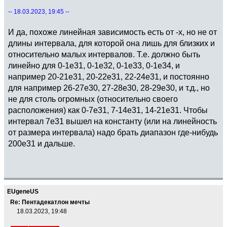
-- 18.03.2023, 19:45 --
И да, похоже линейная зависимость есть от -x, но не от
длины интервала, для которой она лишь для близких и
относительно малых интервалов. Т.е. должно быть
линейно для 0-1e31, 0-1e32, 0-1e33, 0-1e34, и
например 20-21e31, 20-22e31, 22-24e31, и постоянно
для например 26-27e30, 27-28e30, 28-29e30, и т.д., но
не для столь огромных (относительно своего
расположения) как 0-7e31, 7-14e31, 14-21e31. Чтобы
интервал 7e31 вышел на константу (или на линейность
от размера интервала) надо брать диапазон где-нибудь
200e31 и дальше.
EUgeneUS
Re: Пентадекатлон мечты
18.03.2023, 19:48