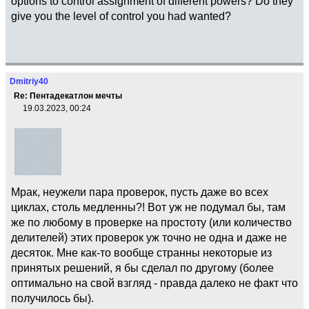
options to control assignment of different powers? Do they
give you the level of control you had wanted?
Dmitriy40
Re: Пентадекатлон мечты
19.03.2023, 00:24
Мрак, неужели пара проверок, пусть даже во всех
циклах, столь медленны?! Вот уж не подумал бы, там
же по любому в проверке на простоту (или количество
делителей) этих проверок уж точно не одна и даже не
десяток. Мне как-то вообще странны некоторые из
принятых решений, я бы сделал по другому (более
оптимально на свой взгляд - правда далеко не факт что
получилось бы).