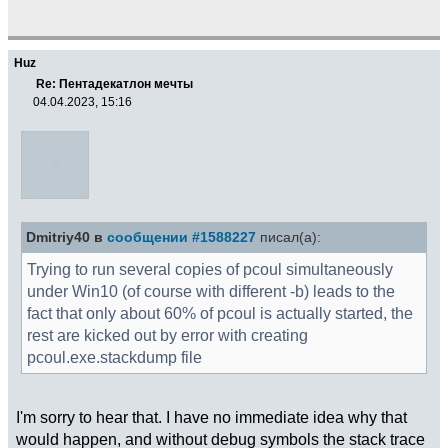
00000000000, 00000000000, 00000000000)
000FFFFFFF0 001800477F4 (00000000000,
00000000000, 00000000000, 00000000000)
Huz
End of stack trace
Re: Пентадекатлон мечты
04.04.2023, 15:16
Dmitriy40 в
сообщении #1588227
писал(а):
Trying to run several copies of pcoul simultaneously
under Win10 (of course with different -b) leads to the
fact that only about 60% of pcoul is actually started, the
rest are kicked out by error with creating
pcoul.exe.stackdump file
I'm sorry to hear that. I have no immediate idea why that
would happen, and without debug symbols the stack trace