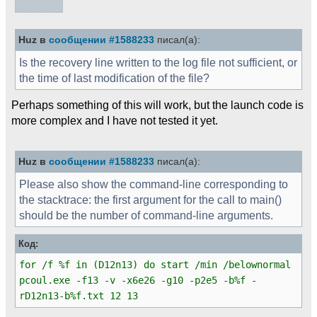
Huz в
сообщении #1588233
писал(а):
Is the recovery line written to the log file not sufficient, or
the time of last modification of the file?
Perhaps something of this will work, but the launch code is
more complex and I have not tested it yet.
Huz в
сообщении #1588233
писал(а):
Please also show the command-line corresponding to
the stacktrace: the first argument for the call to main()
should be the number of command-line arguments.
Код:
for /f %f in (D12n13) do start /min /belownormal
pcoul.exe -f13 -v -x6e26 -g10 -p2e5 -b%f -
rD12n13-b%f.txt 12 13