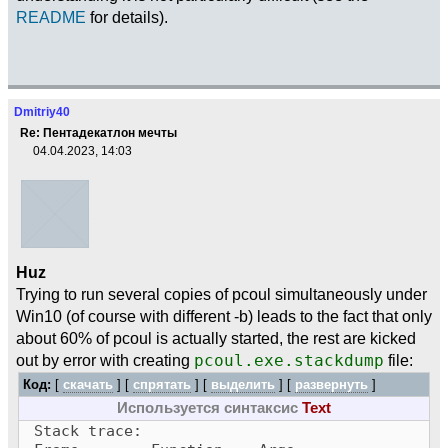
README
for details).
Dmitriy40
Re: Пентадекатлон мечты
04.04.2023, 14:03
Huz
Trying to run several copies of pcoul simultaneously under
Win10 (of course with different -b) leads to the fact that only
about 60% of pcoul is actually started, the rest are kicked
out by error with creating
pcoul.exe.stackdump
file:
Код:
[
скачать
] [
спрятать
]
[
выделить
]
[
развернуть
]
Используется синтаксис
Text
Stack trace: