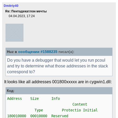
Dmitriy40
Re: Пентадекатлон мечты
04.04.2023, 17:24
Huz в
сообщении #1588235
писал(а):
Do you have a debugger that would let you run pcoul
and try to determine what those addresses in the stack
correspond to?
It looks like all addresses 001800xxxxx are in cygwin1.dll:
Код:
Address Size Info
Content
Type Protectio Initial
180010000 00010000 Reserved