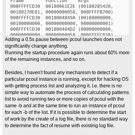
Frame Function Args
000FFFFCD30 00180061E2E (00180285420,
00180270E81, 00000000058, 000FFFFB700)
000FFFFCD30 0018004849A (00180000000,
00100000000, 00000000000, 00000000001)
000FFFFCD30 001800484D2 (00000000000,
00000000000, 00000000058, 000FFFFC838)
Adding a 0.5s pause between pcoul launches does not
000FFFFCD30 0018006D766 (00180045353,
significantly change anything.
00180355110, 00000000000, 0000000000D)
000FFFFCD30 0018006D779 (001800451A0,
Running the startup procedure again runs about 60% more
000FFFFCD30, 001800448F2, 000FFFFC900)
of the remaining instances, and so on.
000FFFFCD30 001800700B4 (00000000013,
00000000001, 000FFFFC900, 00180273615)
Besides, I haven't found any mechanism to detect if a
000FFFFCD30 0018005AACF (000FFFF0000,
particular pcoul instance is running, except for hacking OS
00000000000, 00000000000, 000FFFFFFFF)
with getting process list and analyzing it. I.e. there is no
000FFFFCD30 0018005B215 (00000000002,
simple way to automate the process of calculating patterns
00800018318, 00800000010, 00000795F60)
000FFFFCD30 0018005B727 (001800DE88E,
list to avoid running two or more copies of pcoul with the
00000000000, 0008013F180, 00000000000)
same -b and at the same time to run an instance of pcoul
000FFFFCD30 0018005BA66 (000007826B6,
for each -b of the list. If it is possible to determine the start
00000000000, FFFFFFFFFFFFFFBF, 00000000000)
of work by the create of a log file, there is no standard way
000FFFFCD30 00180048C3F (00000000000,
to determine the fact of resume with existing log file.
00000000000, 00000000000, 00000000000)
000FFFFFFF0 00180047746 (00000000000,