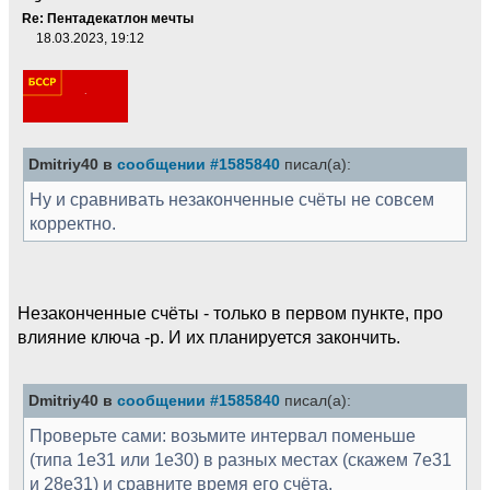
Re: Пентадекатлон мечты
18.03.2023, 19:12
Dmitriy40 в
сообщении #1585840
писал(а):
Ну и сравнивать незаконченные счёты не совсем
корректно.
Незаконченные счёты - только в первом пункте, про
влияние ключа -p. И их планируется закончить.
Dmitriy40 в
сообщении #1585840
писал(а):
Проверьте сами: возьмите интервал поменьше
(типа 1e31 или 1e30) в разных местах (скажем 7e31
и 28e31) и сравните время его счёта.