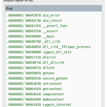
Код:
.00000001`80042870 aio_error
.00000001`80042C50 aio_return
.00000001`800433F0 __assert_func
.00000001`80043550 __assert
.00000001`80048000 __main
.00000001`80048790 _dll_crt0
.00000001`80048850 dll_crt0__FP11per_process
.00000001`800488B0 cygwin_dll_init
.00000001`80057310 dlerror
.00000001`80058F30 dll_dllcrt0
.00000001`80058FC0 dlfork
.00000001`8005D8F0 getenv
.00000001`8005D930 secure_getenv
.00000001`80063E40 setcontext
.00000001`800645E0 getcontext
.00000001`80064630 swapcontext
.00000001`80064690 makecontext
.00000001`80065420 cygwin_internal