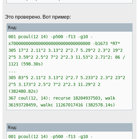
Это проверено. Вот пример:
Код:
001 pcoul(12 14) -p500 -f13 -g10 -
x70000000000000000000000000000000 -b1673 *RT*
305 17^2 2.11^2 3.13^2 2^2.7 5.29^2 2.3^2 19^2
2^5 3.59^2 2.5^2 7^2 2^2.3 11.53^2 2.71^2: 86 /
1121 (598.30s)
...
305 83^5 2.11^2 3.13^2 2^2.7 5.233^2 2.3^2 23^2
2^5 3.173^2 2.5^2 7^2 2^2.3 11.29^2 2
(382480.82s)
367 coul(12, 14): recurse 18204937503, walk
36193728459, walkc 11267017416 (382578.14s)
Код:
001 pcoul(12 14) -p500 -f13 -g10 -