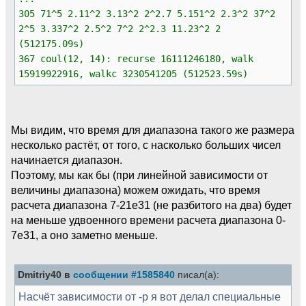
305 71^5 2.11^2 3.13^2 2^2.7 5.151^2 2.3^2 37^2
2^5 3.337^2 2.5^2 7^2 2^2.3 11.23^2 2
(512175.09s)
367 coul(12, 14): recurse 16111246180, walk
15919922916, walkc 3230541205 (512523.59s)
Мы видим, что время для диапазона такого же размера
несколько растёт, от того, с насколько больших чисел
начинается диапазон.
Поэтому, мы как бы (при линейной зависимости от
величины диапазона) можем ожидать, что время
расчета диапазона 7-21e31 (не разбитого на два) будет
на меньше удвоенного времени расчета диапазона 0-
7e31, а оно заметно меньше.
Dmitriy40 в
сообщении #1585840
писал(а):
Насчёт зависимости от -p я вот делал специальные