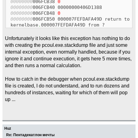
00000000
006FCB38
0
EXCEPTION_DEBUG_INFO:
00000000
006FCB40 00000000406D1388
dwFirstChance: 1
00000000
006FCB48
0
ExceptionCode: 406D1388
00000000
006FCB50 000007FEFDAFA49D return to
(MS_VC_EXCEPTION)
kernelbase
.
000007FEFDAFA49D from ?
ExceptionFlags: 00000000
ExceptionAddress: 000007FEFDAFA49D
Unfortunately it looks like this exception has nothing to do
kernelbase.000007FEFDAFA49D
with creating the pcoul.exe.stackdump file and just some
NumberParameters: 3
internal exception, even normally handled, because if you
ExceptionInformation[00]: 000001000
ExceptionInformation[01]: 1802A33B3
ignore it and continue execution, it gets here 5 more times,
cygwin1.1802A33B3
and then runs a normal calculation.
ExceptionInformation[02]: 0000026F4
First chance exception on 000007FEFDAFA49D
How to catch in the debugger when pcoul.exe.stackdump
(406D1388, MS_VC_EXCEPTION)!
file is created, I do not understand, and to run dozens and
hundreds of instances, waiting for which of them will pop
up ...
Huz
Re: Пентадекатлон мечты