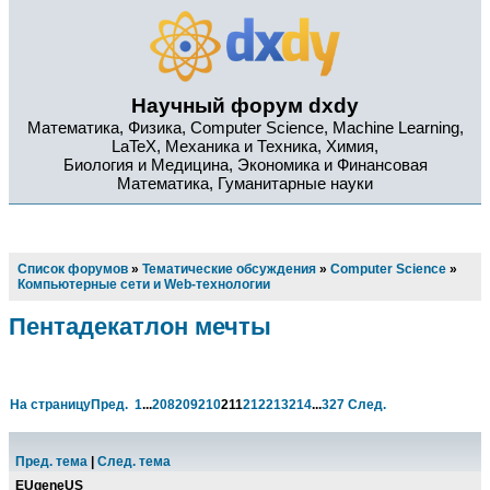
Научный форум dxdy
Математика, Физика, Computer Science, Machine Learning,
LaTeX, Механика и Техника, Химия,
Биология и Медицина, Экономика и Финансовая
Математика, Гуманитарные науки
Список форумов
»
Тематические обсуждения
»
Computer Science
»
Компьютерные сети и Web-технологии
Пентадекатлон мечты
На страницу
Пред.
1
...
208
209
210
211
212
213
214
...
327
След.
Пред. тема
|
След. тема
EUgeneUS