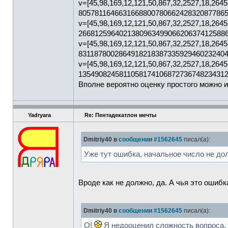
v=[45,98,169,12,121,50,867,32,2527,18,2
8057811646631668800780662428320877865
v=[45,98,169,12,121,50,867,32,2527,18,2
2668125964021380963499066206374125886
v=[45,98,169,12,121,50,867,32,2527,18,2
8311878002864918218387335929460232404
v=[45,98,169,12,121,50,867,32,2527,18,2
1354908245811058174106872736748234312
Вполне вероятно оценку простого можно и
Yadryara
Re: Пентадекатлон мечты
Dmitriy40 в
сообщении #1562645
писал(а):
Уже тут ошибка, начальное число не д
Вроде как не должно, да. А чья это ошиб
Dmitriy40 в
сообщении #1562645
писал(а):
О!
Я недооценил сложность вопроса.