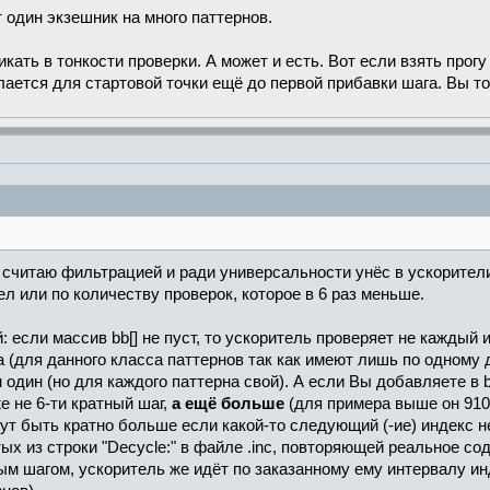
 один экзешник на много паттернов.
кать в тонкости проверки. А может и есть. Вот если взять прог
лается для стартовой точки ещё до первой прибавки шага. Вы т
я считаю фильтрацией и ради универсальности унёс в ускорители
л или по количеству проверок, которое в 6 раз меньше.
 если массив bb[] не пуст, то ускоритель проверяет не каждый 
да (для данного класса паттернов так как имеют лишь по одному
дин (но для каждого паттерна свой). А если Вы добавляете в b
е не 6-ти кратный шаг,
а ещё больше
(для примера выше он 910
т быть кратно больше если какой-то следующий (-ие) индекс 
 из строки "Decycle:" в файле .inc, повторяющей реальное содерж
ым шагом, ускоритель же идёт по заказанному ему интервалу и