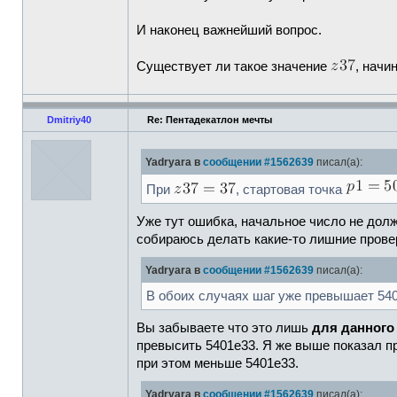
И наконец важнейший вопрос.
Существует ли такое значение
, начи
Dmitriy40
Re: Пентадекатлон мечты
Yadryara в
сообщении #1562639
писал(а):
При
, стартовая точка
Уже тут ошибка, начальное число не должн
собираюсь делать какие-то лишние провер
Yadryara в
сообщении #1562639
писал(а):
В обоих случаях шаг уже превышает 540
Вы забываете что это лишь
для данного
превысить 5401e33. Я же выше показал пр
при этом меньше 5401e33.
Yadryara в
сообщении #1562639
писал(а):