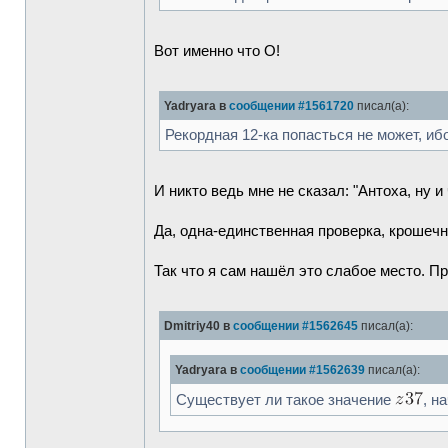
Вот именно что О!
Yadryara в
сообщении #1561720
писал(а):
Рекордная 12-ка попасться не может, иб
И никто ведь мне не сказал: "Антоха, ну
Да, одна-единственная проверка, крошечн
Так что я сам нашёл это слабое место. П
Dmitriy40 в
сообщении #1562645
писал(а):
Yadryara в
сообщении #1562639
писал(а):
Существует ли такое значение
, н