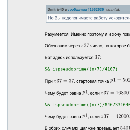
Dmitriy40 в
сообщении #1562636
писал(а):
Но Вы недопонимаете работу ускорител
Разумеется. Именно поэтому я и хочу пок
Обозначим через
число, на которое 
Вот здесь используется
:
&& ispseudoprime((n+7)/4107)
При
, стартовая точка
Чему будет равна
, если
&& ispseudoprime((n+7)/846733104
Чему будет равна
, если
В обоих случаях шаг уже превышает