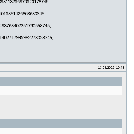
8398113296970920178745,
01019851436863633945,
8493763402251760558745,
41402717999982273328345,
13.08.2022, 19:43