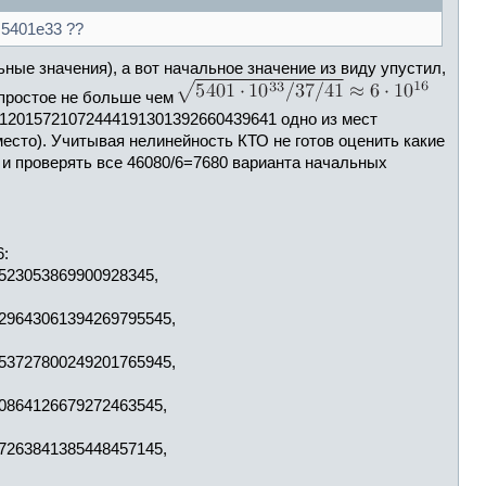
5401e33 ??
ые значения), а вот начальное значение из виду упустил,
 простое не больше чем
2212015721072444191301392660439641 одно из мест
есто). Учитывая нелинейность КТО не готов оценить какие
и проверять все 46080/6=7680 варианта начальных
6:
9523053869900928345,
129643061394269795545,
853727800249201765945,
40864126679272463545,
37263841385448457145,