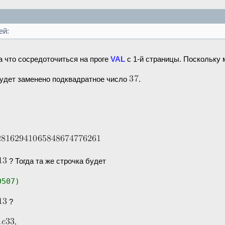
ей:
а что сосредоточиться на проге
VAL
с 1-й страницы. Поскольку 
будет заменено подквадратное число
.
? Тогда та же строчка будет
0507)
?
.