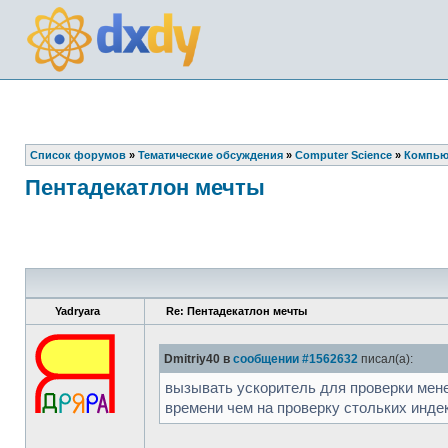
Список форумов
»
Тематические обсуждения
»
Computer Science
»
Компью
Пентадекатлон мечты
Yadryara
Re: Пентадекатлон мечты
Dmitriy40 в
сообщении #1562632
писал(а):
вызывать ускоритель для проверки мене
времени чем на проверку стольких индек