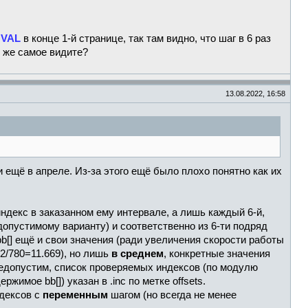
у
VAL
в конце 1-й странице, так там видно, что шаг в 6 раз
о же самое видите?
13.08.2022, 16:58
 ещё в апреле. Из-за этого ещё было плохо понятно как их
индекс в заказанном ему интервале, а лишь каждый 6-й,
 допустимому варианту) и соответственно из 6-ти подряд
b[] ещё и свои значения (ради увеличения скорости работы
2/780=11.669), но лишь
в среднем
, конкретные значения
недопустим, список проверяемых индексов (по модулю
имое bb[]) указан в .inc по метке offsets.
ндексов с
переменным
шагом (но всегда не менее