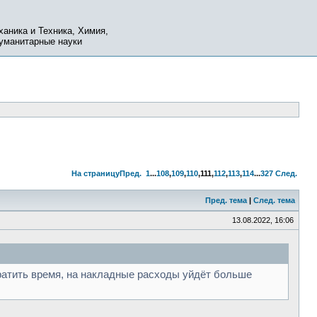
ханика и Техника, Химия,
Гуманитарные науки
На страницу
Пред.
1
...
108
,
109
,
110
,
111
,
112
,
113
,
114
...
327
След.
Пред. тема
|
След. тема
13.08.2022, 16:06
тратить время, на накладные расходы уйдёт больше