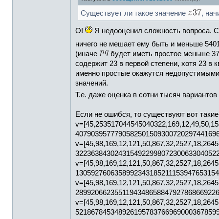
Существует ли такое значение
, на
О!
Я недооценил сложность вопроса. Сч
ничего не мешает ему быть и меньше 540
(иначе
будет иметь простое меньше 37,
содержит 23 в первой степени, хотя 23 в 
именно простые окажутся недопустимыми,
значений.
Т.е. даже оценка в сотни тысяч вариант
Если не ошибся, то существуют вот такие
v=[45,253517044545040322,169,12,49,50,1
4079039577790582501509300720297441696
v=[45,98,169,12,121,50,867,32,2527,18,2
3223638430243154922998072300633040522
v=[45,98,169,12,121,50,867,32,2527,18,2
1305927606358992343185211153947653154
v=[45,98,169,12,121,50,867,32,2527,18,2
2899206623551194348658847927868669226
v=[45,98,169,12,121,50,867,32,2527,18,2
5218678453489261957837669690003678599