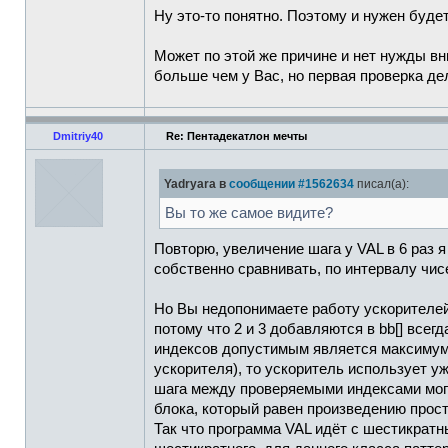
Ну это-то понятно. Поэтому и нужен будет
Может по этой же причине и нет нужды вни
больше чем у Вас, но первая проверка де
Dmitriy40
Re: Пентадекатлон мечты
Yadryara в
сообщении #1562634
писал(а):
Вы то же самое видите?
Повторю, увеличение шага у VAL в 6 раз 
собственно сравнивать, по интервалу чисе
Но Вы недопонимаете работу ускорителей:
потому что 2 и 3 добавляются в bb[] всег
индексов допустимым является максимум о
ускорителя), то ускоритель использует уж
шага между проверяемыми индексами могу
блока, который равен произведению простых
Так что программа VAL идёт с шестикратн