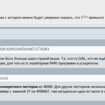
ная с которого можно будет уверенно сказать, что
превысит
о быть больше шага строкой выше. Т.е. кто-то (VAL, кто же ещё
ки, для того есть переборная PARI программа и ускорители.
1e33.
 конкретного паттерна
из 46080. Для других паттернов начальн
имер с заменой 37 на 4096667, там натурально одно из чисел в 