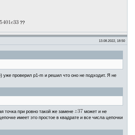
??
13.08.2022, 18:50
) уже проверил p1-m и решил что оно не подходит. Я не
ая точка при ровно такой же замене
может и не
цепочке имеет это простое в квадрате и все числа цепочки