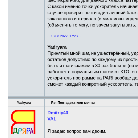
шестикратного, для данного класса паттер
С какой именно точки ускоритель начинает
случае проверит почти один лишний блок.
заказанного интервала (в миллионы индек
(объяснить то могу, но зачем запутывать,
-- 13.08.2022, 17:23 --
Yadryara
Принятый мной шаг, не ушестерённый, удо
остатков допустимо по каждому из простых
быть и шаги скажем в 30 раз больше (по 
работает с нормальным шагом от КТО, он п
ускоритель программе на PARI вообще дела
сможет каждый конкретный ускоритель, та
Yadryara
Re: Пентадекатлон мечты
Dmitriy40
VAL
Я задаю вопрос вам двоим.