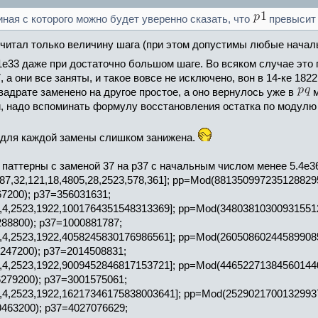
чиная с которого можно будет уверенно сказать, что
превысит 
итал только величину шага (при этом допустимы любые начальн
1e33 даже при достаточно большом шаге. Во всяком случае это
 а они все заняты, и такое вовсе не исключено, вон в 14-ке 18
квадрате заменено на другое простое, а оно вернулось уже в
м
 надо вспоминать формулу восстановления остатка по модулю 
ов для каждой замены слишком занижена.
 паттерны с заменой 37 на p37 с начальным числом менее 5.4e3
587,32,121,18,4805,28,2523,578,361]; pp=Mod(88135099723512882
7200); p37=356031631;
645,4,2523,1922,1001764351548313369]; pp=Mod(3480381030093155
88800); p37=1000881787;
645,4,2523,1922,4058245830176986561]; pp=Mod(2605086024458990
247200); p37=2014508831;
645,4,2523,1922,9009452846817153721]; pp=Mod(4465227138456014
279200); p37=3001575061;
645,4,2523,1922,16217346175838003641]; pp=Mod(252902170013299
463200); p37=4027076629;