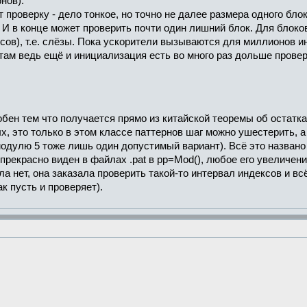
нов).
 проверку - дело тонкое, но точно не далее размера одного блок
 И в конце может проверить почти один лишний блок. Для блоко
сов), т.е. слёзы. Пока ускорители вызываются для миллионов и
 там ведь ещё и инициализация есть во много раз дольше провер
бен тем что получается прямо из китайской теоремы об остатка
, это только в этом классе паттернов шаг можно ушестерить, а 
модулю 5 тоже лишь один допустимый вариант). Всё это назван
рекрасно виден в файлах .pat в pp=Mod(), любое его увеличение
 нет, она заказала проверить такой-то интервал индексов и всё,
к пусть и проверяет).