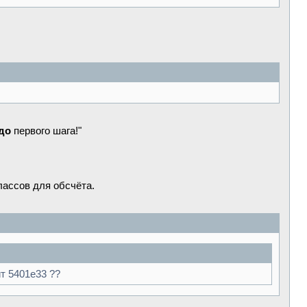
до
первого шага!"
лассов для обсчёта.
т 5401e33 ??