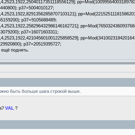
645,4,2523,1922,25040117351118556129]; pp=Mod(100995640031897
440800); p37=5004010127;
645,4,2523,1922,82913562858707103121]; pp=Mod(221525111815862
5159200); p37=9105688489;
645,4,2523,1922,258296432986146162721]; pp=Mod(76503243609376
3079200); p37=16071603311;
645,4,2523,1922,421045601001225858529]; pp=Mod(34100231842016
29920800); p37=20519395727;
 ещё поднять.
олжно быть больше шага строкой выше.
ка?
VAL
?