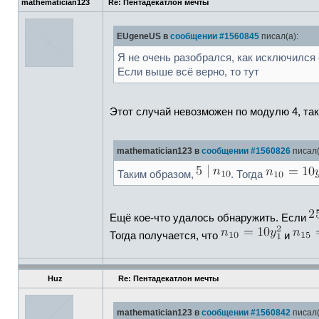
mathematician123
Re: Пентадекатлон мечты
EUgeneUS в
сообщении #1560845
писал(а):
Я не очень разобрался, как исключился
Если выше всё верно, то тут
Этот случай невозможен по модулю 4, так
mathematician123 в
сообщении #1560826
писал(
Таким образом,
. Тогда
Ещё кое-что удалось обнаружить. Если
Тогда получается, что
и
Huz
Re: Пентадекатлон мечты
mathematician123 в
сообщении #1560842
писал(