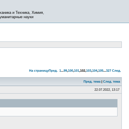
ханика и Техника, Химия,
Гуманитарные науки
На страницу
Пред.
1
...
99
,
100
,
101
,
102
,
103
,
104
,
105
...
327
След.
Пред. тема
|
След. тема
22.07.2022, 13:17