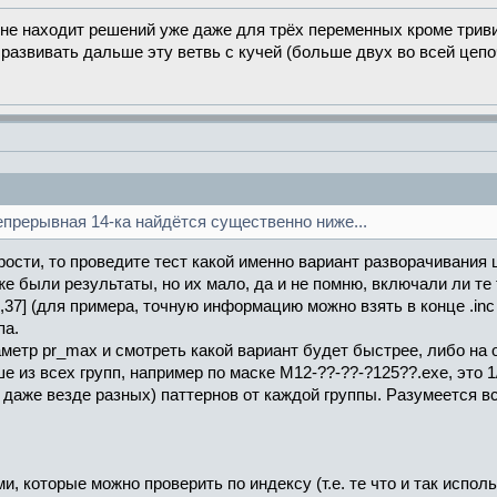
е находит решений уже даже для трёх переменных кроме триви
 развивать дальше эту ветвь с кучей (больше двух во всей цепо
епрерывная 14-ка найдётся существенно ниже...
рости, то проведите тест какой именно вариант разворачивания
же были результаты, но их мало, да и не помню, включали ли те
37] (для примера, точную информацию можно взять в конце .inc фа
па.
аметр pr_max и смотреть какой вариант будет быстрее, либо на 
 из всех групп, например по маске M12-??-??-?125??.exe, это 1/
даже везде разных) паттернов от каждой группы. Разумеется вс
, которые можно проверить по индексу (т.е. те что и так испол