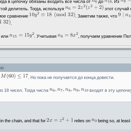
огда в цепочку обязаны входить все числа от
до
. Из
стой делитель. Тогда, используя
этот случай 
мое сравнение
. Заметим также, что
.
или
. Учитывая
, получаем уравнение Пел
а):
у
. Но пока не получается до конца довести.
з 18 чисел. Тогда числа
входят в эту цепочк
in the chain, and that for
relies on
being so, at least