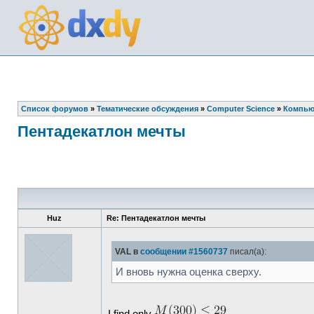
Список форумов
»
Тематические обсуждения
»
Computer Science
»
Компью
Пентадекатлон мечты
Huz
Re: Пентадекатлон мечты
VAL в
сообщении #1560737
писал(а):
И вновь нужна оценка сверху.