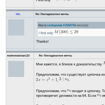
I find only
.
VAL
Re: Пентадекатлон мечты
Huz в
сообщении #1560759
писал(а):
I find only
Thanks!
mathematician123
Re: Пентадекатлон мечты
Мне кажется, я близок к доказательству
Предположим, что существует цепочка из 
,
.
Предположим, что
входит в цепочку. Т
противоречит делимости на 64. Если
им