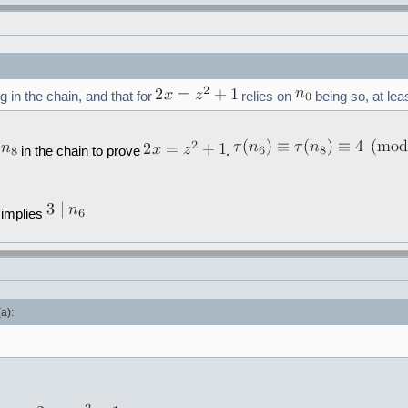
g in the chain, and that for
relies on
being so, at lea
d
in the chain to prove
.
o implies
а):