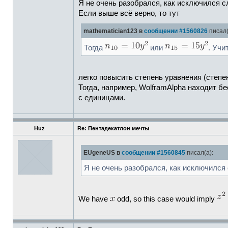
Я не очень разобрался, как исключился 
Если выше всё верно, то тут
mathematician123 в
сообщении #1560826
писал(
Тогда
или
. Уч
легко повысить степень уравнения (степе
Тогда, например, WolframAlpha находит 
с единицами.
Huz
Re: Пентадекатлон мечты
EUgeneUS в
сообщении #1560845
писал(а):
Я не очень разобрался, как исключился
We have
odd, so this case would imply