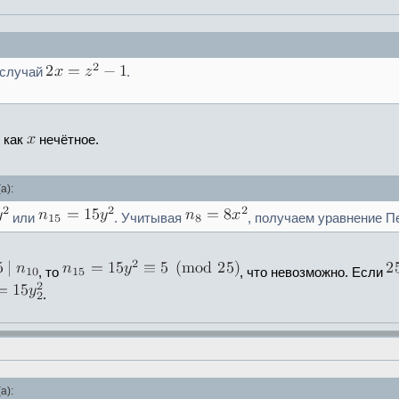
 случай
.
 как
нечётное.
а):
или
. Учитывая
, получаем уравнение П
, то
, что невозможно. Если
.
а):