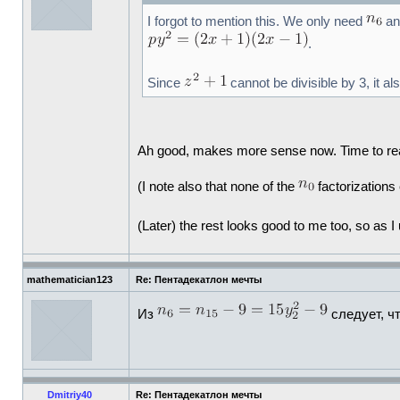
I forgot to mention this. We only need
a
.
Since
cannot be divisible by 3, it al
Ah good, makes more sense now. Time to read
(I note also that none of the
factorizations
(Later) the rest looks good to me too, so as 
mathematician123
Re: Пентадекатлон мечты
Из
следует, ч
Dmitriy40
Re: Пентадекатлон мечты