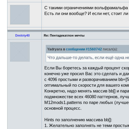
С такими ограничениями вольфрамальфа н
Есть ли они вообще? И если нет, стоит ли
Dmitriy40
Re: Пентадекатлон мечты
Yadryara в
сообщении #1560742
писал(а):
Что дальше-то делать, если ещё одна н
Если Вы боретесь за каждый процент ско
конечно уже просил Вас это сделать и да
с 4096 простыми и разворачиванием bb=[5,
оптимальный по скорости для вашего ком
Конкретно, надо менять массив bb[] и пар
подмножестве всех 46080 паттернов, лучше
M12mods1.patterns по паре любых (лучше 
основной процесс.
Hints по заполнению массива bb[]:
1. Желательно заполнять не теми простыми