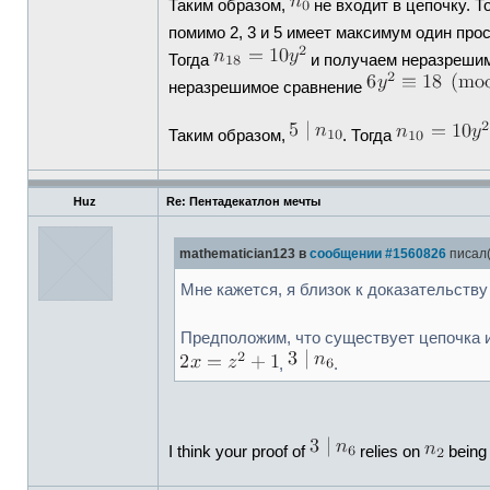
Таким образом,
не входит в цепочку. Т
помимо 2, 3 и 5 имеет максимум один про
Тогда
и получаем неразреши
неразрешимое сравнение
Таким образом,
. Тогда
Huz
Re: Пентадекатлон мечты
mathematician123 в
сообщении #1560826
писал(
Мне кажется, я близок к доказательств
Предположим, что существует цепочка и
,
.
I think your proof of
relies on
being 