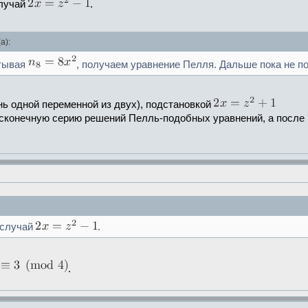
случай
.
а):
итывая
, получаем уравнение Пелля. Дальше пока не п
нь одной переменной из двух), подстановкой
бесконечную серию решений Пелль-подобных уравнений, а посл
 случай
.
.