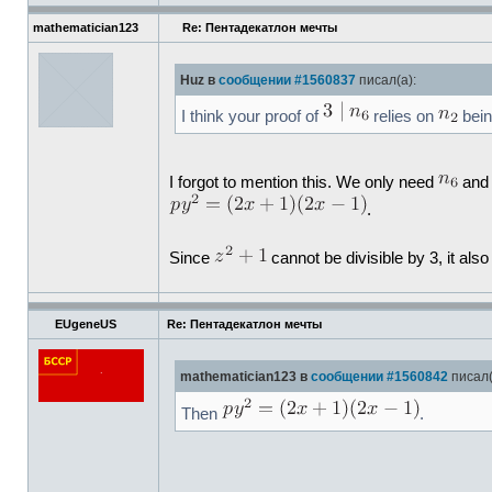
mathematician123
Re: Пентадекатлон мечты
Huz в
сообщении #1560837
писал(а):
I think your proof of
relies on
bein
I forgot to mention this. We only need
an
.
Since
cannot be divisible by 3, it als
EUgeneUS
Re: Пентадекатлон мечты
mathematician123 в
сообщении #1560842
писал(
Then
.