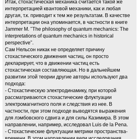
Итак, стохастическая механика считается такой же
интерпретацией квантовой механики, как и любая
другая, т.к. приводит к тем же результатам. В качестве
интерпретации она упоминается, в частности в книге
Jammer M. "The philosophy of quantum mechanics: The
interpretations of quantum mechanics in historical
perspective".
Сам Нельсон никак не определяет причину
стохастического движения частиц, он просто
декларирует, что в движении частиц есть
стохастическая составляющая. Но в дальнейшем
развитии этой теории другие авторы используют два
подхода:
- Стохастическую электродинамику, при которой
рассматриваются стохастические флуктуации
электромагнитного поля и следствия из нее. В
частности, при этом подходе выводятся выражения
для лэмбовского сдвига и для силы Казимира. В этом
направлении, например, исследовал Luis de la Pena.
- Стохастические флуктуации метрики пространства-
времени. В этом направлении вели исследования,