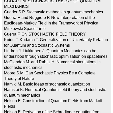
GODART M. STOCHASTIC THEORY OF QUANTUM
MECHANICS
Gudder S.P. Stochastic methods in quantum mechanics
Guerra F. and Ruggiero P. New Interpretation of the
Euclidean-Markov Field in the Framework of Physical
Minkowski Space-Time
Guerra F. ON STOCHASTIC FIELD THEORY
Koide T. Kodama T. Generalization of Uncertainty Relation
for Quantum and Stochastic Systems
Lindren J. Liukkonen J. Quantum Mechanics can be
understood through stochastic optimization on spacetimes
McClendon M. and Rabitz H. Numerical simulations in
stochastic mechanics
Moore S.M. Can Stochastic Physics Be a Complete
Theory of Nature
Namiki M. Basic ideas of stochastic quantization
Namsrai K. Nonlocal Quantum field theory and stochastic
quantum mechanics
Nelson E. Construction of Quantum Fields from Markoff
Fields
Nelson E. Derivation of the Schrodinger equation from