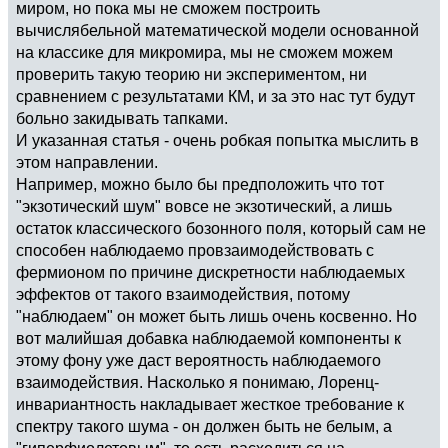
миром, но пока мы не сможем построить
вычислябельной математической модели основанной
на классике для микромира, мы не сможем можем
проверить такую теорию ни экспериментом, ни
сравнением с результатами КМ, и за это нас тут будут
больно закидывать тапками.
И указанная статья - очень робкая попытка мыслить в
этом направлении.
Например, можно было бы предположить что тот
"экзотический шум" вовсе не экзотический, а лишь
остаток классического бозонного поля, который сам не
способен наблюдаемо провзаимодействовать с
фермионом по причине дискретности наблюдаемых
эффектов от такого взаимодействия, потому
"наблюдаем" он может быть лишь очень косвенно. Но
вот малийшая добавка наблюдаемой компоненты к
этому фону уже даст вероятность наблюдаемого
взаимодействия. Насколько я понимаю, Лоренц-
инвариантность накладывает жесткое требование к
спектру такого шума - он должен быть не белым, а
"гиперфиолетовым", то есть расходиться на