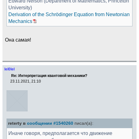
Edward Nelson (Department of Mathematics, Princeton
University)
Derivation of the Schrödinger Equation from Newtonian
Mechanics
Она самая!
lel0lel
Re: Интерпретация квантовой механики?
23.11.2021, 21:10
reterty в
сообщении #1540260
писал(а):
Иначе говоря, предполагается что движение