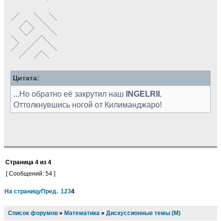
Цитата:
...Но обратно её закрутил наш
INGELRII
,
Оттолкнувшись ногой от Килиманджаро!
Страница
4
из
4
[ Сообщений: 54 ]
На страницу
Пред.
1
2
3
4
Список форумов
»
Математика
»
Дискуссионные темы (М)