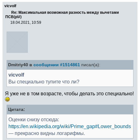
vicvolf
Re: Максимальная возможная разность между вычетами
ПСВ(p\#)
18.04.2021, 10:59
Dmitriy40 в
сообщении #1514861
писал(а):
vicvolf
Вы специально тупите что ли?
Я уже не в том возрасте, чтобы делать это специально!
Цитата:
Оценки снизу отсюда:
https://en.wikipedia.org/wiki/Prime_gap#Lower_bounds
— прекрасно видны логарифмы.