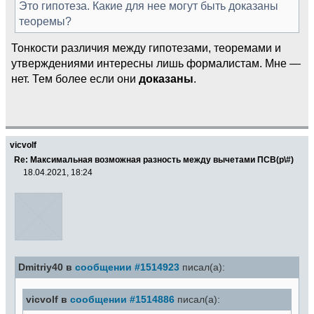
Это гипотеза. Какие для нее могут быть доказаны
теоремы?
Тонкости различия между гипотезами, теоремами и
утверждениями интересны лишь формалистам. Мне —
нет. Тем более если они
доказаны
.
vicvolf
Re: Максимальная возможная разность между вычетами ПСВ(p\#)
18.04.2021, 18:24
Dmitriy40 в
сообщении #1514923
писал(а):
vicvolf в
сообщении #1514886
писал(а):