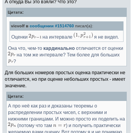
А откуда Вы это взяли? Что это?
Цитата:
vicvolf в
сообщении #1514760
писал(а):
Оценки
на интервале
я не видел.
Она что, чем-то
кардинально
отличается от оценки
на том же интервале? Тем более для больших
?
Для больших номеров простых оценка практически не
отличается, но при оценке небольших простых - имеет
значение.
Цитата:
А про неё как раз и доказаны теоремы о
распределении простых чисел, с верхними и
нижними границами. И можно просто их поделить на
(потому что там
) и получить практически
желаемую вами оценку. Вот потому я и не понимаю