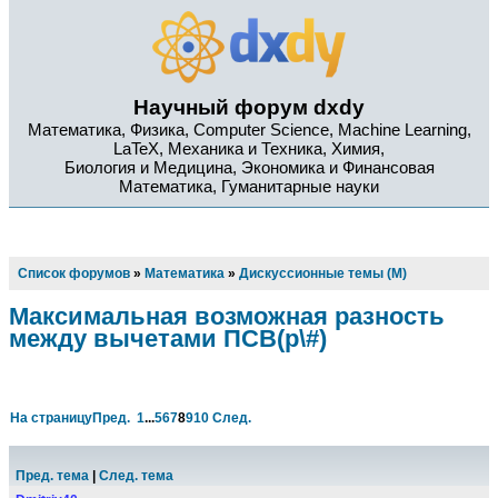
Научный форум dxdy
Математика, Физика, Computer Science, Machine Learning,
LaTeX, Механика и Техника, Химия,
Биология и Медицина, Экономика и Финансовая
Математика, Гуманитарные науки
Список форумов
»
Математика
»
Дискуссионные темы (М)
Максимальная возможная разность
между вычетами ПСВ(p\#)
На страницу
Пред.
1
...
5
6
7
8
9
10
След.
Пред. тема
|
След. тема