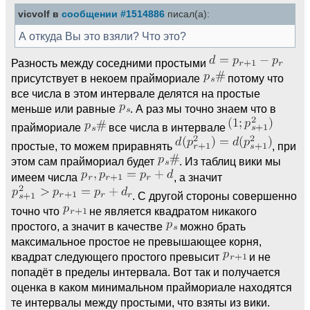
vicvolf в
сообщении #1514886
писал(а):
А откуда Вы это взяли? Что это?
Разность между соседними простыми
присутствует в некоем праймориале
потому что
все числа в этом интервале делятся на простые
меньше или равные
. А раз мы точно знаем что в
праймориале
все числа в интервале
простые, то можем приравнять
, при
этом сам праймориал будет
. Из таблиц вики мы
имеем числа
, а значит
. С другой стороны совершенно
точно что
не является квадратом никакого
простого, а значит в качестве
можно брать
максимальное простое не превышающее корня,
квадрат следующего простого превысит
и не
попадёт в пределы интервала. Вот так и получается
оценка в каком минимальном праймориале находятся
те интервалы между простыми, что взяты из вики.