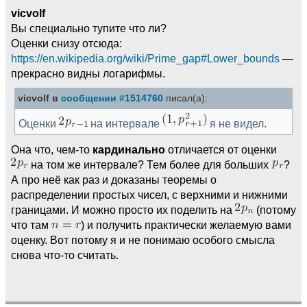
vicvolf
Вы специально тупите что ли?
Оценки снизу отсюда:
https://en.wikipedia.org/wiki/Prime_gap#Lower_bounds
—
прекрасно видны логарифмы.
vicvolf в
сообщении #1514760
писал(а):
Оценки
на интервале
я не видел.
Она что, чем-то
кардинально
отличается от оценки
на том же интервале? Тем более для больших
?
А про неё как раз и доказаны теоремы о
распределении простых чисел, с верхними и нижними
границами. И можно просто их поделить на
(потому
что там
) и получить практически желаемую вами
оценку. Вот потому я и не понимаю особого смысла
снова что-то считать.