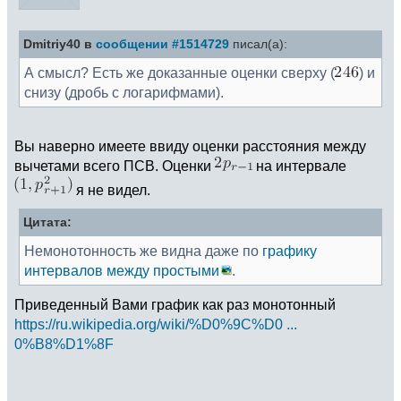
Dmitriy40 в
сообщении #1514729
писал(а):
А смысл? Есть же доказанные оценки сверху (
) и
снизу (дробь с логарифмами).
Вы наверно имеете ввиду оценки расстояния между
вычетами всего ПСВ. Оценки
на интервале
я не видел.
Цитата:
Немонотонность же видна даже по
графику
интервалов между простыми
.
Приведенный Вами график как раз монотонный
https://ru.wikipedia.org/wiki/%D0%9C%D0 ...
0%B8%D1%8F