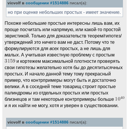
vicvolf в
сообщении #1514886
писал(а):
но при оценке небольших простых - имеет значение.
Похоже небольшие простые интересны лишь вам, их
проще посчитать или напрямую, или какой-то простой
эвристикой. Только для доказательств теорем/гипотез/
утверждений это ничего вам не даст. Потому что те
формулируются для
всех
простых, а не лишь для
малых
. А учитывая известную проблему с простым
и кортежем максимальной плотности проверять
свои гипотезы желательно хотя бы до десятитысячных
простых. И начало данной тему тому прекрасный
пример, что контрпримеры могут быть и достаточно
велики. А в соседней теме товарищ строит простые
палиндромы из отдельных простых или простых
близнецов и там некоторые контрпримеры больше
и я их найти не могу, хотя и уверен в существовании.
vicvolf в
сообщении #1514886
писал(а):