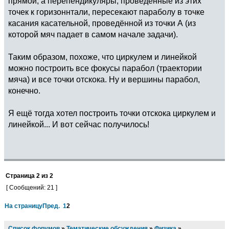
прямой, а перепендикуляры, проведенные из этих
точек к горизоннтали, пересекают параболу в точке
касания касательной, проведённой из точки А (из
которой мяч падает в самом начале задачи).
Таким образом, похоже, что циркулем и линейкой
можно построить все фокусы парабол (траектории
мяча) и все точки отскока. Ну и вершины парабол,
конечно.
Я ещё тогда хотел построить точки отскока циркулем и
линейкой... И вот сейчас получилось!
Страница
2
из
2
[ Сообщений: 21 ]
На страницу
Пред.
1
2
Список форумов
»
Тематические обсуждения
»
Физика
»