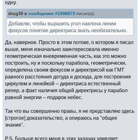
одну.
drug39 в
сообщении #1506673
писал(а):
Добавлю, чтобы выразить угол наклона линии
фокусов понятие директриса знать необязательно.
Да, наверное. Просто в этом потоке, о котором я писал
выше, меня изначально заинтересовала именно
геометрическая вневременная часть, как это можно
построить, ну и поскольку парабола, геометрически,
определена своим фокусом и директрисой как ГМТ
равного расстояния дотуда и досюда, для построения
циркулем и линейкой -- директриса естественный
репер, а факт наличия общей директрисы у парабол
равной энергии -- подарок небес.
Так что вы совершенно правы, я не представляю здесь
[строгое] доказательство, а опираюсь на "общее
знание".
P.S. Больше всего меня в этих задачах удивляет