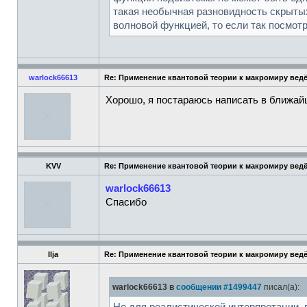
такая необычная разновидность скрытых
волновой функцией, то если так посмотр
warlock66613
Re: Применение квантовой теории к макромиру вед
Хорошо, я постараюсь написать в ближай
KVV
Re: Применение квантовой теории к макромиру вед
warlock66613
Спасибо
Ilja
Re: Применение квантовой теории к макромиру вед
warlock66613 в
сообщении #1499447
писал(а):