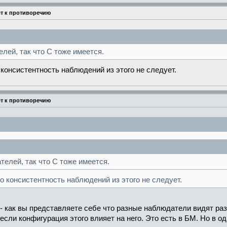
ёт к противоречию
лей, так что C тоже имеется.
но консистентность наблюдений из этого не следует.
ёт к противоречию
телей, так что C тоже имеется.
 но консистентность наблюдений из этого не следует.
- как вы представляете себе что разные наблюдатели видят ра
если конфигурация этого влияет на него. Это есть в БМ. Но в о