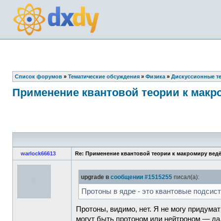
Список форумов
»
Тематические обсуждения
»
Физика
»
Дискуссионные т
Применение квантовой теории к макр
warlock66613
Re: Применение квантовой теории к макромиру вед
upgrade в
сообщении #1515255
писал(а):
Протоны в ядре - это квантовые подсис
Протоны, видимо, нет. Я не могу придума
могут быть протоном или нейтроном — да