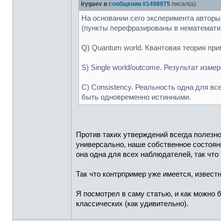
irygaev в
сообщении #1498975
писал(а):
На основании сего эксперимента авторы
(пункты перефразированы в нематемати
Q) Quantum world. Квантовая теория при
S) Single world/outcome. Результат изм
C) Consistency. Реальность одна для в
быть одновременно истинными.
Против таких утверждений всегда полезн
универсально, наше собственное состояни
она одна для всех наблюдателей, так что
Так что контрпример уже имеется, извест
Я посмотрел в саму статью, и как можно 
классических (как удивительно).