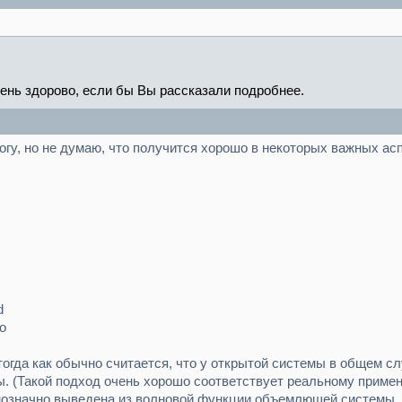
чень здорово, если бы Вы рассказали подробнее.
 могу, но не думаю, что получится хорошо в некоторых важных а
d
No
тогда как обычно считается, что у открытой системы в общем с
. (Такой подход очень хорошо соответствует реальному примене
означно выведена из волновой функции объемлющей системы, 