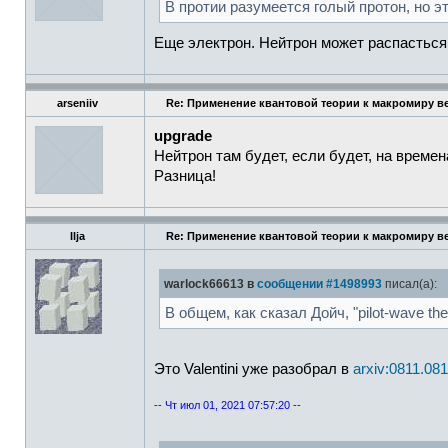
В протии разумеется голый протон, но эт
Еще электрон. Нейтрон может распасться 
arseniiv
Re: Применение квантовой теории к макромиру в
upgrade
Нейтрон там будет, если будет, на време
Разница!
Ilja
Re: Применение квантовой теории к макромиру в
warlock66613 в
сообщении #1498993
писал(а):
В общем, как сказал Дойч, "pilot-wave theori
Это Valentini уже разобрал в
arxiv:0811.08
-- Чт июл 01, 2021 07:57:20 --