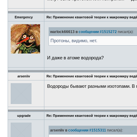
Emergency
Re: Применение квантовой теории к макромиру вед
warlock66613 в
сообщении #1515272
писал(а):
Протоны, видимо, нет.
И даже в атоме водорода?
arseniiv
Re: Применение квантовой теории к макромиру вед
Водороды бывают разными изотопами. В пр
upgrade
Re: Применение квантовой теории к макромиру вед
arseniiv в
сообщении #1515311
писал(а):