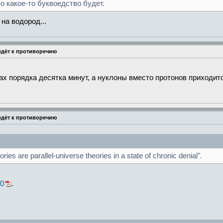
о какое-то буквоедство будет.
на водород...
едёт к противоречию
нах порядка десятка минут, а нуклоны вместо протонов приходит
едёт к противоречию
es are parallel-universe theories in a state of chronic denial".
10
.