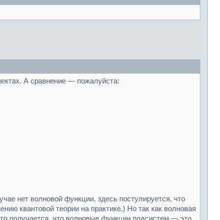
спектах. А сравнение — пожалуйста:
лучае нет волновой функции, здесь постулируется, что
нию квантовой теории на практике.) Но так как волновая
то получается, что волновые функции подсистем — это