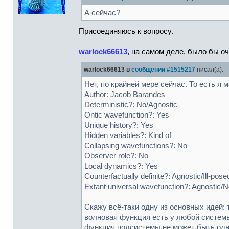
А сейчас?
Присоединяюсь к вопросу.
warlock66613
, на самом деле, было бы о
warlock66613 в
сообщении #1515217
писал(а):
Нет, по крайней мере сейчас. То есть я
Author: Jacob Barandes
Deterministic?: No/Agnostic
Ontic wavefunction?: Yes
Unique history?: Yes
Hidden variables?: Kind of
Collapsing wavefunctions?: No
Observer role?: No
Local dynamics?: Yes
Counterfactually definite?: Agnostic/Ill-pose
Extant universal wavefunction?: Agnostic/
Скажу всё-таки одну из основных идей: 
волновая функция есть у любой системы
функция подсистемы не может быть одн