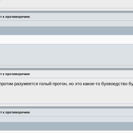
ёт к противоречию
ёт к противоречию
отии разумеется голый протон, но это какое-то буквоедство бу
ёт к противоречию