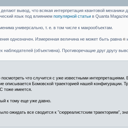
 делают вывод, что всякая интерпретация квантовой механики 
ческий язык под влиянием
популярной статьи
в Quanta Magazine
менима универсально, т. е. в том числе к макрообъектам.
ерения однозначен. Измеренная величина не может быть равна
и
сех наблюдателей (объективна). Противоречащие друг другу вы
о посмотреть что случится с уже известными интерпретациями. 
е описывается Бомовской траекторией нашей конфигурации. Трае
 C тоже имеется.
ный к тому еще уже давно.
было ожидать все сводится к "сюрреалистским траекториям", зн