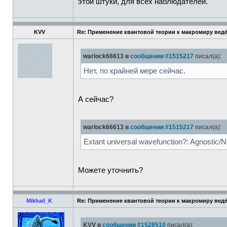
этой штуки, для всех наблюдателей.
KVV
Re: Применение квантовой теории к макромиру вед
warlock66613 в
сообщении #1515217
писал(а):
Нет, по крайней мере сейчас.
А сейчас?
warlock66613 в
сообщении #1515217
писал(а):
Extant universal wave­function?: Agnostic/
Можете уточнить?
Mikhail_K
Re: Применение квантовой теории к макромиру вед
KVV в
сообщении #1528510
писал(а):