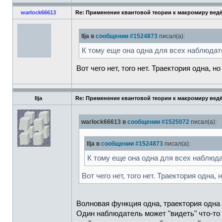
warlock66613
Re: Применение квантовой теории к макромиру вед
Ilja в
сообщении #1524873
писал(а):
К тому еще она одна для всех наблюдате
Вот чего нет, того нет. Траектория одна, 
Ilja
Re: Применение квантовой теории к макромиру вед
warlock66613 в
сообщении #1525072
писал(а):
Ilja в
сообщении #1524873
писал(а):
К тому еще она одна для всех наблюда
Вот чего нет, того нет. Траектория одна,
Волновая функция одна, траектория одна 
Один наблюдатель может "видеть" что-то 