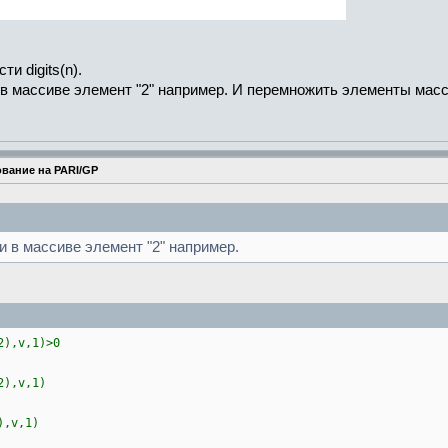
и digits(n).
 в массиве элемент "2" например. И перемножить элементы масс
вание на PARI/GP
и в массиве элемент "2" например.
2),v,1)>0
2),v,1)
),v,1)