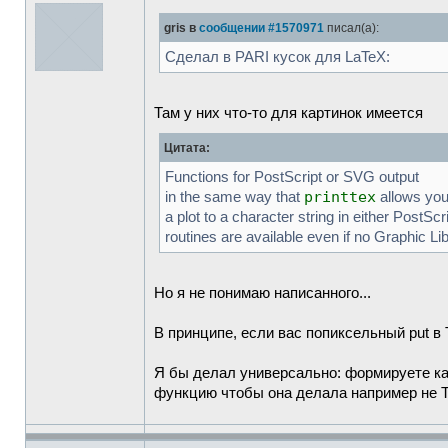
gris в
сообщении #1570971
писал(а):
Сделал в PARI кусок для LaTeX:
Там у них что-то для картинок имеется
Цитата:
Functions for PostScript or SVG output
printtex
in the same way that
allows you 
a plot to a character string in either PostSc
routines are available even if no Graphic Lib
Но я не понимаю написанного...
В принципе, если вас попиксельный put в 
Я бы делал универсально: формируете ка
функцию чтобы она делала например не Te