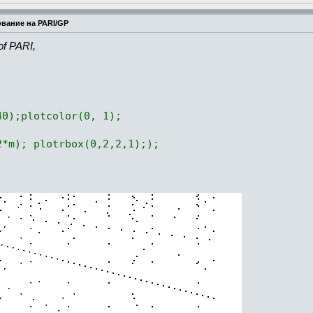
вание на PARI/GP
of PARI,
.
40);plotcolor(0, 1);
2*m); plotrbox(0,2,2,1););