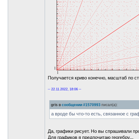
Получается криво конечно, масштаб по с
-- 22.11.2022, 18:06 --
gris в
сообщении #1570993
писал(а):
а вроде бы что-то есть, связанное с гр
Да, графики рисует. Но вы спрашивали про
Для графиков я предпочитаю геогебру...