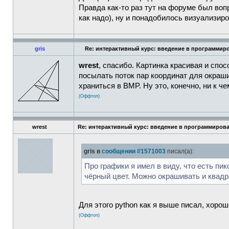
Правда как-то раз тут на форуме был воп
как надо), ну и понадобилось визуализиров
gris
Re: интерактивный курс: введение в программиро
wrest
, спасибо. Картинка красивая и спо
посылать поток пар координат для окраши
храниться в BMP. Ну это, конечно, ни к че
(Оффтоп)
wrest
Re: интерактивный курс: введение в программирова
gris в
сообщении #1571003
писал(а):
Про графики я имел в виду, что есть п
чёрный цвет. Можно окрашивать и квадра
Для этого python как я выше писал, хорош
(Оффтоп)