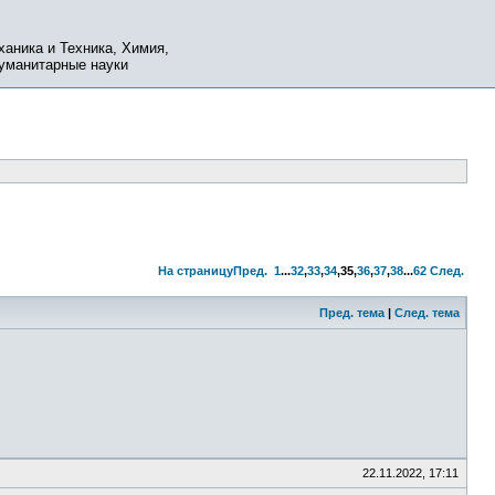
ханика и Техника, Химия,
Гуманитарные науки
На страницу
Пред.
1
...
32
,
33
,
34
,
35
,
36
,
37
,
38
...
62
След.
Пред. тема
|
След. тема
22.11.2022, 17:11