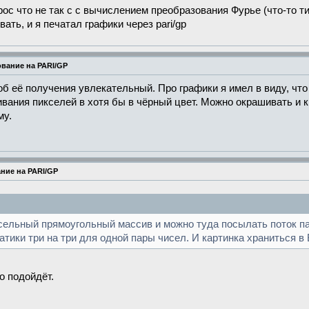
рос что не так с с вычислением преобразования Фурье (что-то 
ать, и я печатал графики через pari/gp
вание на PARI/GP
соб её получения увлекательный. Про графики я имел в виду, ч
вания пикселей в хотя бы в чёрный цвет. Можно окрашивать и к
му.
ние на PARI/GP
иксельный прямоугольный массив и можно туда посылать поток п
тики три на три для одной пары чисел. И картинка храниться в B
о подойдёт.