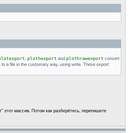
plotexport
plothexport
plothrawexport
,
and
convert
n to a file in the customary way, using write. These export
" этот массив. Потом как разберётесь, перепишете