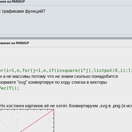
ние на PARI/GP
 с графиками функций?
вание на PARI/GP
or(i=1,n,for(j=1,n,if(issquare(i*j),listput(X,i);l
и а не массивы потому что не знаем сколько понадобится
формате "svg" конвертируя по ходу списки в векторы
Vec(Y));
Но хостинги картинок её не хотят. Конвертируем .svg в .png (я 