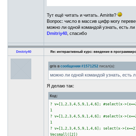
Тут ещё читать и читать. Amirite?
Вопрос: число в массив цифр могу перевест
можно ли одной командой узнать, есть ли
Dmitriy40
, спасибо
Dmitriy40
Re: интерактивный курс: введение в программиро
gris в
сообщении #1571252
писал(а):
можно ли одной командой узнать, есть л
Я делаю так:
Код:
? v=[1,2,3,4,5,9,1,4,6]; #select(x->(x==
1
? v=[1,2,3,4,5,9,1,4,6]; #select(x->(x==
1
? v=[1,2,3,4,5,9,1,4,6]; select(x->(x==2
Vecsmall([2])