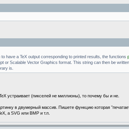
to have a TeX output corresponding to printed results, the functions
ript or Scalable Vector Graphics format. This string can then be writte
rary is.
TeX устраивает (пикселей не миллионы), то почему бы и не.
ртинку в двумерный массив. Пишете функцию которая "печатает
X, а SVG или BMP и т.п.