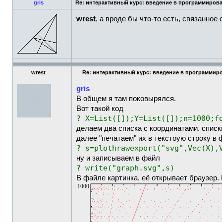
gris
Re: интерактивный курс: введение в программирова
wrest
, а вроде бы что-то есть, связанное
wrest
Re: интерактивный курс: введение в программиро
gris
В общем я там поковырялся.
Вот такой код
? X=List([]);Y=List([]);n=1000;f
делаем два списка с координатами. списк
далее "печатаем" их в текстоую строку в 
? s=plothrawexport("svg",Vec(X),
ну и записываем в файл
? write("graph.svg",s)
В файле картинка, её открывает браузер. 