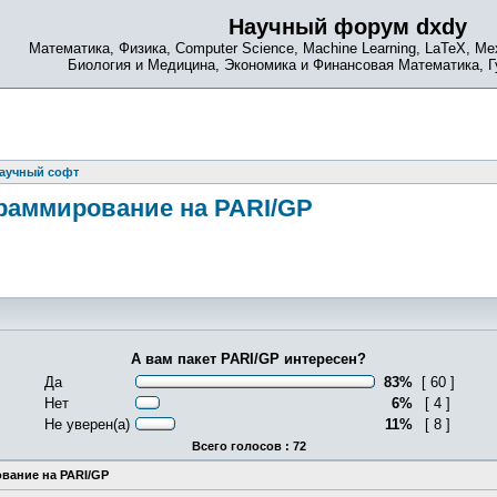
Научный форум dxdy
Математика, Физика, Computer Science, Machine Learning, LaTeX, Ме
Биология и Медицина, Экономика и Финансовая Математика, 
аучный софт
граммирование на PARI/GP
А вам пакет PARI/GP интересен?
Да
83%
[ 60 ]
Нет
6%
[ 4 ]
Не уверен(а)
11%
[ 8 ]
Всего голосов : 72
вание на PARI/GP