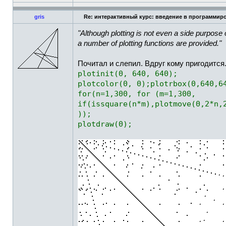
gris
Re: интерактивный курс: введение в программиро
"Although plotting is not even a side purpose 
a number of plotting functions are provided."
Почитал и слепил. Вдруг кому пригодится
plotinit(0, 640, 640);
plotcolor(0, 0);plotrbox(0,640,6
for(n=1,300, for (m=1,300,
if(issquare(n*m),plotmove(0,2*n,
));
plotdraw(0);