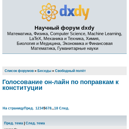
Научный форум dxdy
Математика, Физика, Computer Science, Machine Learning,
LaTeX, Механика и Техника, Химия,
Биология и Медицина, Экономика и Финансовая
Математика, Гуманитарные науки
Список форумов
»
Беседы
»
Свободный полёт
Голосование он-лайн по поправкам к
конституции
На страницу
Пред.
1
2
3
4
5
6
7
8
...
18
След.
Пред. тема
|
След. тема