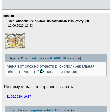
schekn
Re: Голосование он-лайн по поправкам к конституции
11.06.2020, 16:33
EUgeneUS в
сообщении #1468170
писал(а):
Меня вот сложно отнести к "окололиберальная
общественность"
, однако, я считаю,
Поэтому от вас это странно слышать.
-- 11.06.2020, 16:37 --
mihaild в
сообщении #1468168
писал(а):