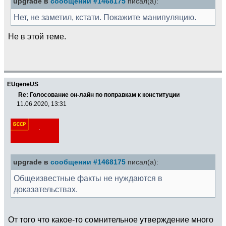
upgrade в
сообщении #1468175
писал(а):
Нет, не заметил, кстати. Покажите манипуляцию.
Не в этой теме.
EUgeneUS
Re: Голосование он-лайн по поправкам к конституции
11.06.2020, 13:31
upgrade в
сообщении #1468175
писал(а):
Общеизвестные факты не нуждаются в
доказательствах.
От того что какое-то сомнительное утверждение много