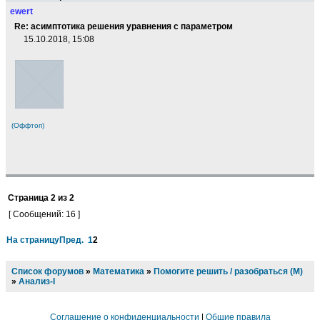
ewert
Re: асимптотика решения уравнения с параметром
15.10.2018, 15:08
(Оффтоп)
Страница
2
из
2
[ Сообщений: 16 ]
На страницу
Пред.
1
2
Список форумов
»
Математика
»
Помогите решить / разобраться (М)
»
Анализ-I
Соглашение о конфиденциальности
|
Общие правила