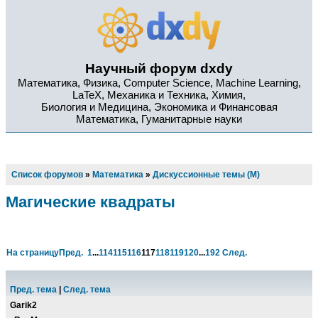
Научный форум dxdy
Математика, Физика, Computer Science, Machine Learning,
LaTeX, Механика и Техника, Химия,
Биология и Медицина, Экономика и Финансовая
Математика, Гуманитарные науки
Список форумов
»
Математика
»
Дискуссионные темы (М)
Магические квадраты
На страницу
Пред.
1
...
114
115
116
117
118
119
120
...
192
След.
Пред. тема
|
След. тема
Garik2