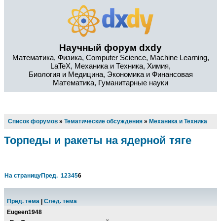
Научный форум dxdy
Математика, Физика, Computer Science, Machine Learning,
LaTeX, Механика и Техника, Химия,
Биология и Медицина, Экономика и Финансовая
Математика, Гуманитарные науки
Список форумов
»
Тематические обсуждения
»
Механика и Техника
Торпеды и ракеты на ядерной тяге
На страницу
Пред.
1
2
3
4
5
6
Пред. тема
|
След. тема
Eugeen1948