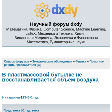
Научный форум dxdy
Математика, Физика, Computer Science, Machine Learning,
LaTeX, Механика и Техника, Химия,
Биология и Медицина, Экономика и Финансовая
Математика, Гуманитарные науки
Список форумов
»
Тематические обсуждения
»
Физика
»
Помогите
решить / разобраться (Ф)
В пластмассовой бутылке не
восстанавливается объём воздуха
На страницу
1
2
3
4
5
След.
Пред. тема
|
След. тема