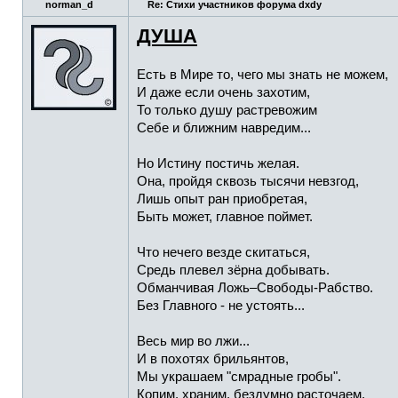
norman_d
Re: Стихи участников форума dxdy
ДУША
Есть в Мире то, чего мы знать не можем,
И даже если очень захотим,
То только душу растревожим
Себе и ближним навредим...
Но Истину постичь желая.
Она, пройдя сквозь тысячи невзгод,
Лишь опыт ран приобретая,
Быть может, главное поймет.
Что нечего везде скитаться,
Средь плевел зёрна добывать.
Обманчивая Ложь–Свободы-Рабство.
Без Главного - не устоять...
Весь мир во лжи...
И в похотях брильянтов,
Мы украшаем "смрадные гробы".
Копим, храним, бездумно расточаем,