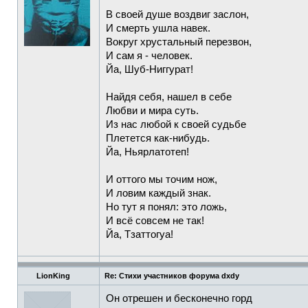
В своей душе воздвиг заслон,
И смерть ушла навек.
Вокруг хрустальный перезвон,
И сам я - человек.
Йа, Шуб-Ниггурат!
Найдя себя, нашел в себе
Любви и мира суть.
Из нас любой к своей судьбе
Плетется как-нибудь.
Йа, Ньярлатотеп!
И оттого мы точим нож,
И ловим каждый знак.
Но тут я понял: это ложь,
И всё совсем не так!
Йа, Тзаттогуа!
LionKing
Re: Стихи участников форума dxdy
Он отрешен и бесконечно горд