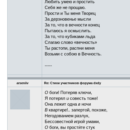
Любить умею и простить
Себя же не прощаю.
Прости и Ты меня Творец
За дерзновенье мысли
За то, что в вечности конец
Пытаюсь я осмыслить.
За то, что кубиками льда
Слагаю слово «вечность»
Ты растопи, распни меня
Возьми с собою в Вечность.
-----
arseniiv
Re: Стихи участников форума dxdy
О
боги! Потеряв ключи,
Я потерял
и
совесть тоже!
Она лежит одна
в
ночи
В
квартире!.. запертой, похоже,
Негодованием разлук,
Бессовестной игрой умами,
О
боги, вы прости́те стук