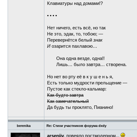
Клавиатуры над домами!?
• • • •
Нет ничего, есть всё, но так
Не это, эдак, то, тобою; —
Перевернётся белый
знак
И
озарится пахлавою…
Она одна везде, одна!!
Лишь… было завтра… створена.
Но нет во рту её в к у ш е н ь я,
Есть только мудрости прельщение —
Пустое как стекло-кальмар:
Как будто завтра
Как замечательный
Да будь ты проклято, Пианино!
berenika
Re: Стихи участников форума dxdy
arseniiv
, повеяло постмодерном...