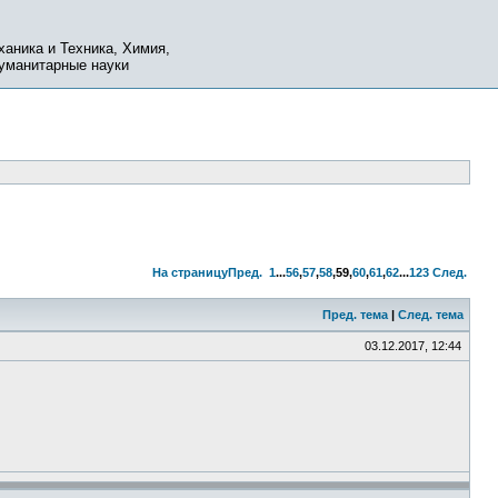
ханика и Техника, Химия,
Гуманитарные науки
На страницу
Пред.
1
...
56
,
57
,
58
,
59
,
60
,
61
,
62
...
123
След.
Пред. тема
|
След. тема
03.12.2017, 12:44