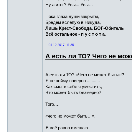
Ну а итог? Увы... Увы…
Пока глаза души закрыты,
Бредём вслепую в Никуда,
Лишь Крест-Свобода, БОГ-Обитель
Всё остальное - п у с т о т а.
-- 04.12.2017, 11:35 --
А есть ли ТО? Чего не мож
А есть ли ТО? «Чего не может быть»!?
Я не пойму наверно ...........
Как смог в себе я уместить,
Что может быть безмерно?
Того…,
«чего не может быть…»,
Я всё равно вмещаю…