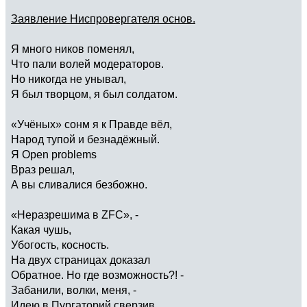
Заявление Ниспровергателя основ.
Я много ников поменял,
Что пали волей модераторов.
Но никогда не унывал,
Я был творцом, я был солдатом.
«Учёных» сонм я к Правде вёл,
Народ тупой и безнадёжный.
Я Open problems
Враз решал,
А вы сливалися безбожно.
«Неразрешима в ZFC», -
Какая чушь,
Убогость, косность.
На двух страницах доказал
Обратное. Но где возможность?! -
Забанили, волки, меня, -
Идею в Пургаторий сверзив.