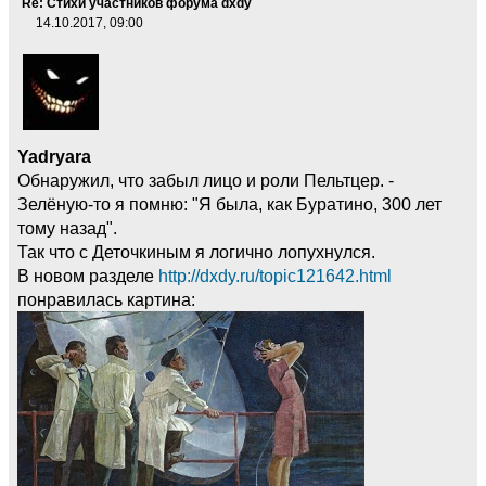
Re: Стихи участников форума dxdy
14.10.2017, 09:00
Yadryara
Обнаружил, что забыл лицо и роли Пельтцер. -
Зелёную-то я помню: "Я была, как Буратино, 300 лет
тому назад".
Так что с Деточкиным я логично лопухнулся.
В новом разделе
http://dxdy.ru/topic121642.html
понравилась картина: