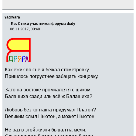
Yadryara
Re: Стихи участников форума dxdy
06.11.2017, 00:40
Как ёжик во сне я бежал стометровку.
Пришлось погрустнее забацать концовку.
Зато на востоке промчался я с шиком.
Бала́шиха сзади иль всё ж Балаши́ха?
Любовь без контакта придумал Платон?
Великим слыл Нью́тон, а может Ньюто́н.
Не раз в этой жизни бывал на мели.