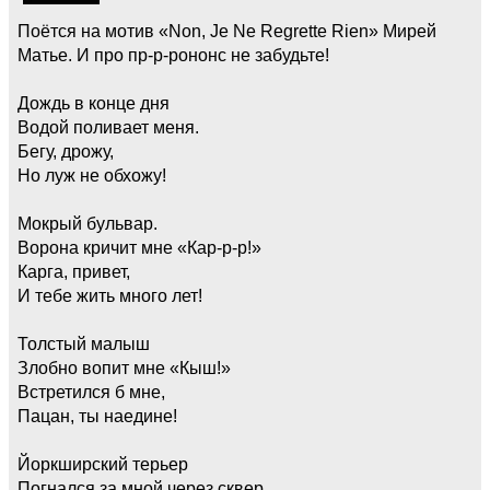
Поётся на мотив «Non, Je Ne Regrette Rien» Мирей
Матье. И про пр-р-рононс не забудьте!
Дождь в конце дня
Водой поливает меня.
Бегу, дрожу,
Но луж не обхожу!
Мокрый бульвар.
Ворона кричит мне «Кар-р-р!»
Карга, привет,
И тебе жить много лет!
Толстый малыш
Злобно вопит мне «Кыш!»
Встретился б мне,
Пацан, ты наедине!
Йоркширский терьер
Погнался за мной через сквер.