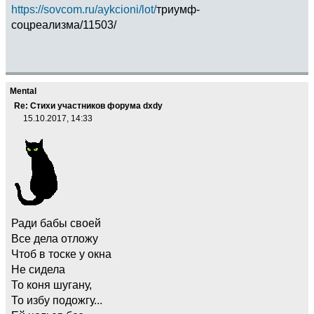
https://sovcom.ru/aykcioni/lot/
триумф-
соцреализма/11503/
Mental
Re: Стихи участников форума dxdy
15.10.2017, 14:33
Ради бабы своей
Все дела отложу
Чтоб в тоске у окна
Не сидела
То коня шугану,
То избу подожгу...