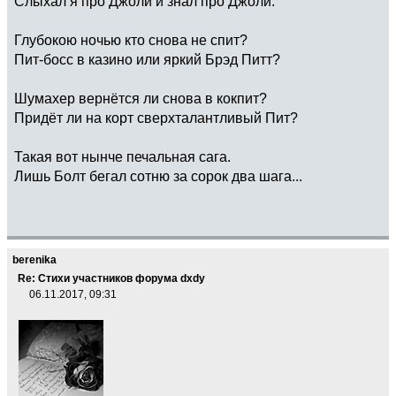
Слыхал я про Джо́ли и знал про Джоли́.
Глубокою ночью кто снова не спит?
Пит-босс в казино или яркий Брэд Питт?
Шумахер вернётся ли снова в кокпит?
Придёт ли на корт сверхталантливый Пит?
Такая вот нынче печальная сага.
Лишь Болт бегал сотню за сорок два шага...
berenika
Re: Стихи участников форума dxdy
06.11.2017, 09:31