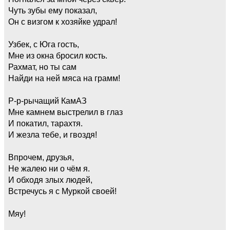
Чуть зубы ему показал,
Он с визгом к хозяйке удрал!
Узбек, с Юга гость,
Мне из окна бросил кость.
Рахмат, но ты сам
Найди на ней мяса на грамм!
Р-р-рычащий КамАЗ
Мне камнем выстрелил в глаз
И покатил, тарахтя.
И жезла тебе, и гвоздя!
Впрочем, друзья,
Не жалею ни о чём я.
И обходя злых людей,
Встречусь я с Муркой своей!
Мяу!