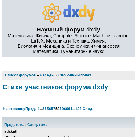
Научный форум dxdy
Математика, Физика, Computer Science, Machine Learning,
LaTeX, Механика и Техника, Химия,
Биология и Медицина, Экономика и Финансовая
Математика, Гуманитарные науки
Список форумов
»
Беседы
»
Свободный полёт
Стихи участников форума dxdy
На страницу
Пред.
1
...
55
56
57
58
59
60
61
...
123
След.
Пред. тема
|
След. тема
atlakatl