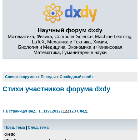
Научный форум dxdy
Математика, Физика, Computer Science, Machine Learning,
LaTeX, Механика и Техника, Химия,
Биология и Медицина, Экономика и Финансовая
Математика, Гуманитарные науки
Список форумов
»
Беседы
»
Свободный полёт
Стихи участников форума dxdy
На страницу
Пред.
1
...
119
120
121
122
123
След.
Пред. тема
|
След. тема
diletto