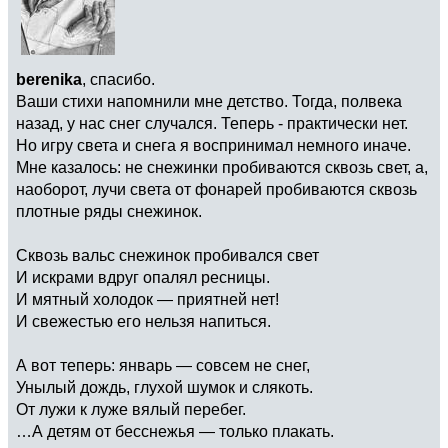
berenika
, спасибо.
Ваши стихи напомнили мне детство. Тогда, полвека
назад, у нас снег случался. Теперь - практически нет.
Но игру света и снега я воспринимал немного иначе.
Мне казалось: не снежинки пробиваются сквозь свет, а,
наоборот, лучи света от фонарей пробиваются сквозь
плотные ряды снежинок.
Сквозь вальс снежинок пробивался свет
И искрами вдруг опалял ресницы.
И мятный холодок — приятней нет!
И свежестью его нельзя напиться.
А вот теперь: январь — совсем не снег,
Унылый дождь, глухой шумок и слякоть.
От лужи к луже вялый перебег.
…А детям от бесснежья — только плакать.