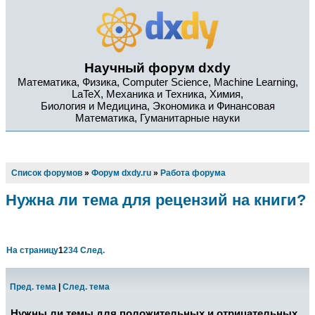
Научный форум dxdy
Математика, Физика, Computer Science, Machine Learning,
LaTeX, Механика и Техника, Химия,
Биология и Медицина, Экономика и Финансовая
Математика, Гуманитарные науки
Список форумов
»
Форум dxdy.ru
»
Работа форума
Нужна ли тема для рецензий на книги?
На страницу
1
2
3
4
След.
Пред. тема
|
След. тема
Нужны ли темы для положительных и отрицательных