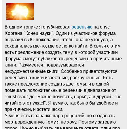
В одном топике я опубликовал
рецензию
на опус
Хоргана "Конец науки". Один из участников форума
выразил в ЛС пожелание, чтобы она не утонула, а
сохранилась где-то, где ее легко найти. В связи с этим
есть предложение создать тему, в которой участники
форума смогут публиковать рецензии на прочитанные
книги. Разумеется, подразумеваются
нехудожественные книги. Особенно приветствуются
рецензии на книги известные, раскрученные. Есть
также предложение создать две темы, и в одной
помещать положительные рецензии в диапазоне от
"must read" до "можно почитать, норм", а в другой - "не
читайте этот ужас!". Я думаю, так было бы удобнее и
практически, и эстетически.
У меня есть в заначке пара рецензий, но создавать
мертворожденную тему я не хочу. Поэтому затеваю
опрос. Нужно выбрать два варианта ответа: один про