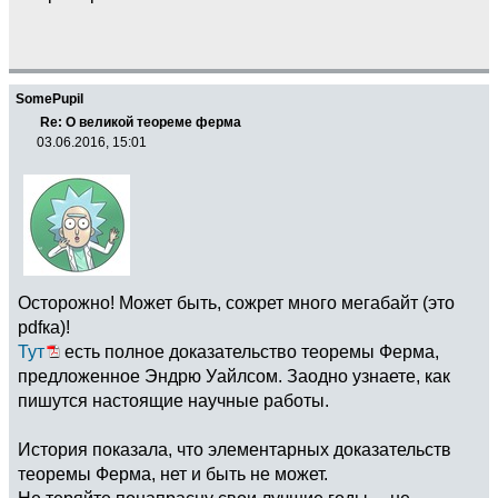
SomePupil
Re: О великой теореме ферма
03.06.2016, 15:01
Осторожно! Может быть, сожрет много мегабайт (это
pdfка)!
Тут
есть полное доказательство теоремы Ферма,
предложенное Эндрю Уайлсом. Заодно узнаете, как
пишутся настоящие научные работы.
История показала, что элементарных доказательств
теоремы Ферма, нет и быть не может.
Не теряйте понапрасну свои лучшие годы
не