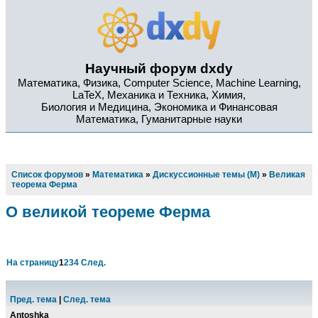
Научный форум dxdy
Математика, Физика, Computer Science, Machine Learning,
LaTeX, Механика и Техника, Химия,
Биология и Медицина, Экономика и Финансовая
Математика, Гуманитарные науки
Список форумов
»
Математика
»
Дискуссионные темы (М)
»
Великая
теорема Ферма
О великой теореме Ферма
На страницу
1
2
3
4
След.
Пред. тема
|
След. тема
Antoshka