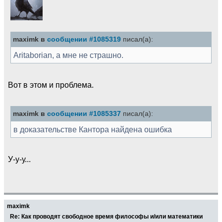
maximk в
сообщении #1085319
писал(а):
Aritaborian, а мне не страшно.
Вот в этом и проблема.
maximk в
сообщении #1085337
писал(а):
в доказательстве Кантора найдена ошибка
У-у-у...
maximk
Re: Как проводят свободное время философы и/или математики