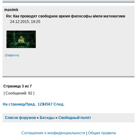
maximk
Re: Как проводят свободное время философы и/или математики
24.12.2015, 19:25
(Оффтоп)
Страница
3
из
7
[ Сообщений: 92 ]
На страницу
Пред.
1
2
3
4
5
6
7
След.
Список форумов
»
Беседы
»
Свободный полёт
Соглашение о конфиденциальности
|
Общие правила