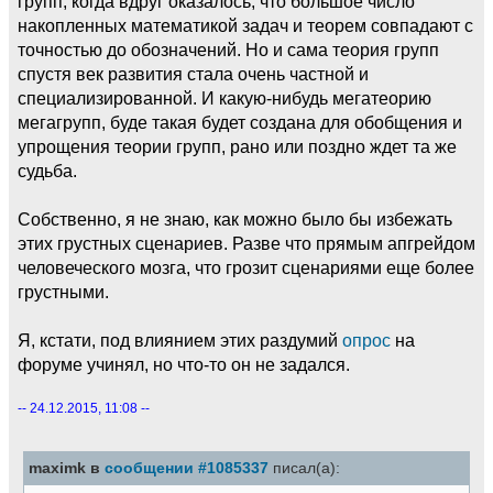
групп, когда вдруг оказалось, что большое число
накопленных математикой задач и теорем совпадают с
точностью до обозначений. Но и сама теория групп
спустя век развития стала очень частной и
специализированной. И какую-нибудь мегатеорию
мегагрупп, буде такая будет создана для обобщения и
упрощения теории групп, рано или поздно ждет та же
судьба.
Собственно, я не знаю, как можно было бы избежать
этих грустных сценариев. Разве что прямым апгрейдом
человеческого мозга, что грозит сценариями еще более
грустными.
Я, кстати, под влиянием этих раздумий
опрос
на
форуме учинял, но что-то он не задался.
-- 24.12.2015, 11:08 --
maximk в
сообщении #1085337
писал(а):