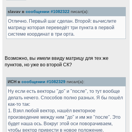
slavav в
сообщении #1082322
писал(а):
Отлично. Первый шаг сделан. Второй: вычислите
матрицу которая переведёт три пункта в первой
системе координат в три орта.
Возможно, вы имели ввиду матрицу для тех же
пунктов, но уже во второй СК?
ИСН в
сообщении #1082329
писал(а):
Ну если есть векторы "до" и "после", то тут вообще
делать нечего. Способов полно разных. Я бы пошёл
как-то так:
1. Взял любой вектор, нашёл векторное
произведение между ним "до" и им же "после". Это
будет наша ось. Вокруг этой оси поворачиваем,
чтобы вектор привести в новое положение.