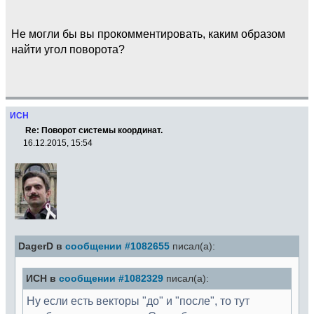
Не могли бы вы прокомментировать, каким образом
найти угол поворота?
ИСН
Re: Поворот системы координат.
16.12.2015, 15:54
DagerD в
сообщении #1082655
писал(а):
ИСН в
сообщении #1082329
писал(а):
Ну если есть векторы "до" и "после", то тут