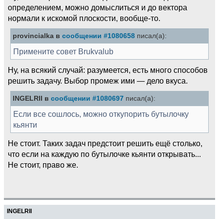
определением, можно домыслиться и до вектора
нормали к искомой плоскости, вообще-то.
provincialka в
сообщении #1080658
писал(а):
Примените совет Brukvalub
Ну, на всякий случай: разумеется, есть много способов
решить задачу. Выбор промеж ими — дело вкуса.
INGELRII в
сообщении #1080697
писал(а):
Если все сошлось, можно откупорить бутылочку
кьянти
Не стоит. Таких задач предстоит решить ещё столько,
что если на каждую по бутылочке кьянти открывать...
Не стоит, право же.
INGELRII