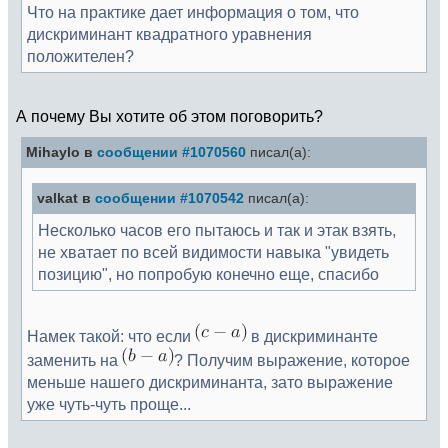
Что на практике дает информация о том, что
дискриминант квадратного уравнения
положителен?
А почему Вы хотите об этом поговорить?
Mihaylo в
сообщении #1070560
писал(а):
valkat в
сообщении #1070542
писал(а):
Несколько часов его пытаюсь и так и этак взять,
не хватает по всей видимости навыка "увидеть
позицию", но попробую конечно еще, спасибо
Намек такой: что если
в дискриминанте
заменить на
? Получим выражение, которое
меньше нашего дискриминанта, зато выражение
уже чуть-чуть проще...