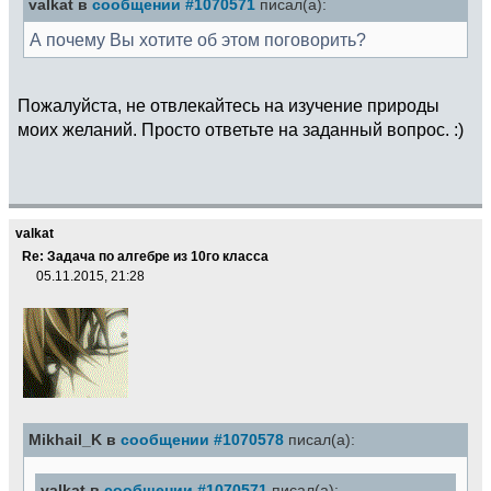
valkat в
сообщении #1070571
писал(а):
А почему Вы хотите об этом поговорить?
Пожалуйста, не отвлекайтесь на изучение природы
моих желаний. Просто ответьте на заданный вопрос. :)
valkat
Re: Задача по алгебре из 10го класса
05.11.2015, 21:28
Mikhail_K в
сообщении #1070578
писал(а):
valkat в
сообщении #1070571
писал(а):