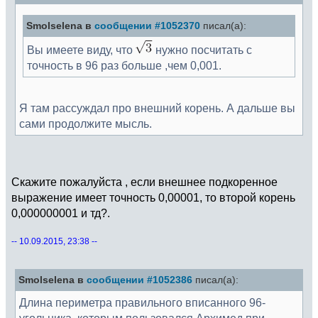
Smolselena в
сообщении #1052370
писал(а):
Вы имеете виду, что
нужно посчитать с
точность в 96 раз больше ,чем 0,001.
Я там рассуждал про внешний корень. А дальше вы
сами продолжите мысль.
Скажите пожалуйста , если внешнее подкоренное
выражение имеет точность 0,00001, то второй корень
0,000000001 и тд?.
-- 10.09.2015, 23:38 --
Smolselena в
сообщении #1052386
писал(а):
Длина периметра правильного вписанного 96-
угольника, которым пользовался Архимед при