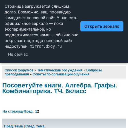
Научный форум dxdy
Математика, Физика, Computer Science, Machine Learning,
LaTeX, Механика и Техника, Химия,
Биология и Медицина, Экономика и Финансовая
Математика, Гуманитарные науки
Список форумов
»
Тематические обсуждения
»
Вопросы
преподавания
»
Советы по организации обучения
Посоветуйте книги. Алгебра. Графы.
Комбинаторика. ТЧ. 6класс
На страницу
Пред.
1
2
Пред. тема
|
След. тема