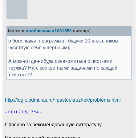
leolev в
сообщении #1061556
писал(а):
о боги, какая программа - будучи 10-классником
чувствую себя ущербным))
А можно где-нибудь ознакомиться с листками
кружка? Ну, с конкретными задачами по каждой
тематике?
http://logic.pdmi.ras.ru/~pastor/kruzhok/problems.html
-- 01.11.2015, 17:54 --
Спасибо за рекомендованную литературу.
Но что-то я в ней не нашел этого.