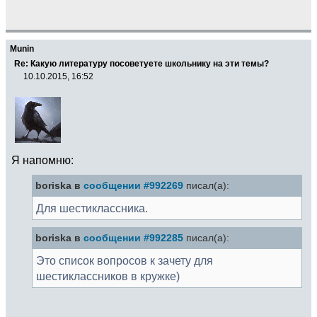
Munin
Re: Какую литературу посоветуете школьнику на эти темы?
10.10.2015, 16:52
Я напомню:
boriska в
сообщении #992269
писал(а):
Для шестиклассника.
boriska в
сообщении #992285
писал(а):
Это список вопросов к зачету для
шестиклассников в кружке)