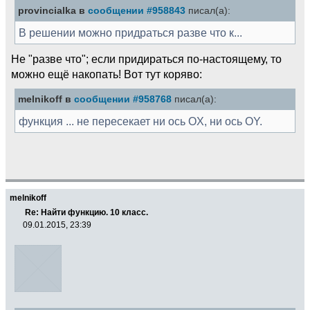
provincialka в
сообщении #958843
писал(а):
В решении можно придраться разве что к...
Не "разве что"; если придираться по-настоящему, то
можно ещё накопать! Вот тут коряво:
melnikoff в
сообщении #958768
писал(а):
функция ... не пересекает ни ось OX, ни ось OY.
melnikoff
Re: Найти функцию. 10 класс.
09.01.2015, 23:39