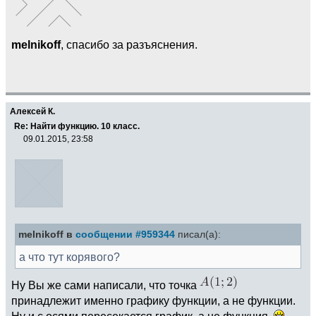
melnikoff
, спасибо за разъяснения.
Алексей К.
Re: Найти функцию. 10 класс.
09.01.2015, 23:58
melnikoff в
сообщении #959344
писал(а):
а что тут корявого?
Ну Вы же сами написали, что точка
принадлежит именно графику функции, а не функции.
Ну и с осями пересекается график, а не функция.