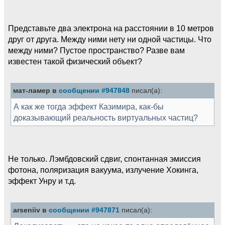
Представьте два электрона на расстоянии в 10 метров
друг от друга. Между ними нету ни одной частицы. Что
между ними? Пустое пространство? Разве вам
известен такой физический объект?
мат-ламер в
сообщении #947848
писал(а):
А как же тогда эффект Казимира, как-бы
доказывающий реальность виртуальных частиц?
Не только. Лэмбдовский сдвиг, спонтанная эмиссия
фотона, поляризация вакуума, излучение Хокинга,
эффект Унру и т.д.
arseniiv в
сообщении #947871
писал(а):