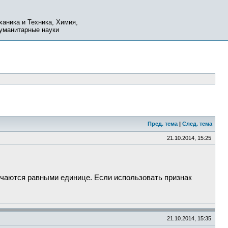
ханика и Техника, Химия,
Гуманитарные науки
Пред. тема
|
След. тема
21.10.2014, 15:25
учаются равными единице. Если использовать признак
21.10.2014, 15:35