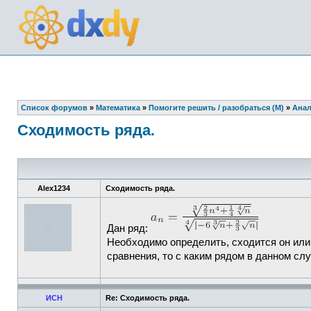
Список форумов
»
Математика
»
Помогите решить / разобраться (М)
»
Анал
Сходимость ряда.
Alex1234
Сходимость ряда.
Дан ряд:
Необходимо определить, сходится он или
сравнения, то с каким рядом в данном сл
ИСН
Re: Сходимость ряда.