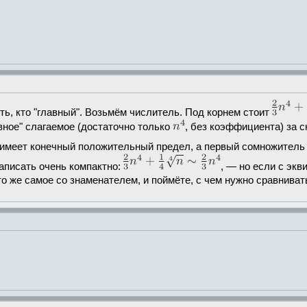
ь, кто "главный". Возьмём числитель. Под корнем стоит
вное" слагаемое (достаточно только
, без коэффициента) за с
 имеет конечный положительный предел, а первый сомножитель "
аписать очень компактно:
, — но если с эк
то же самое со знаменателем, и поймёте, с чем нужно сравниват