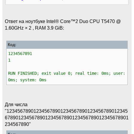
/*
*
*/
Ответ на ноутбуке Intel® Core™2 Duo CPU T5470 @
int
main
(
int
argc,
char
**
argv
)
{
1.60GHz × 2 , RAM 3.9 GiB:
mpz_t a,b
;
mpz_init
(
a
)
;
Код:
mpz_init
(
b
)
;
1234567891
1
mpz_set_str
(
a,
"1234567890"
,
10
)
;
//mpz_set_str(b,"0",10);
//a=45;
RUN FINISHED; exit value 0; real time: 0ms; user:
mpz_nextprime
(
b,a
)
;
0ms; system: 0ms
char
*
x
;
cout
<<
mpz_get_str
(
x,
10
,b
)
<<
endl
;
cout
<<
mpz_probab_prime_p
(
b,
35
)
<<
endl
;
return
0
;
Для числа
}
"123456789012345678901234567890123456789012345
6789012345678901234567890123456789012345678901
234567890"