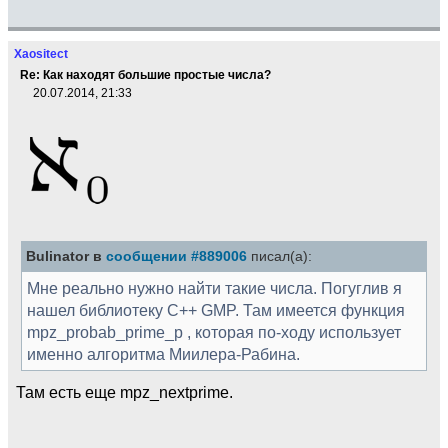
Xaositect
Re: Как находят большие простые числа?
20.07.2014, 21:33
Bulinator в
сообщении #889006
писал(а):
Мне реально нужно найти такие числа. Погуглив я
нашел библиотеку C++ GMP. Там имеется функция
mpz_probab_prime_p , которая по-ходу использует
именно алгоритма Миилера-Рабина.
Там есть еще mpz_nextprime.