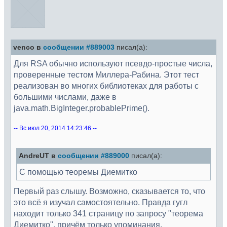
venco в
сообщении #889003
писал(а):
Для RSA обычно используют псевдо-простые числа,
проверенные тестом Миллера-Рабина. Этот тест
реализован во многих библиотеках для работы с
большими числами, даже в
java.math.BigInteger.probablePrime().
-- Вс июл 20, 2014 14:23:46 --
AndreUT в
сообщении #889000
писал(а):
С помощью теоремы Диемитко
Первый раз слышу. Возможно, сказывается то, что
это всё я изучал самостоятельно. Правда гугл
находит только 341 страницу по запросу "теорема
Диемитко", причём только упоминания.