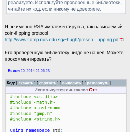
реализуете. Используйте проверенные библиотеки,
читайте их код, если никому не доверяете.
Я не именно RSA имплементирую а, так называемый
coin-flipping protocol
http://www.comp.nus.edu.sg/~hugh/presen ... ipping.pdf
Его проверенную библиотеку нигде не нашел. Можете
прокомментировать?
-- Вс июл 20, 2014 21:06:23 --
Код:
[
скачать
] [
спрятать
]
[
выделить
]
[
развернуть
]
Используется синтаксис
C++
#include <cstdlib>
#include <math.h>
#include <iostream>
#include "gmp.h"
#include <string.h>
using
namespace
std
;