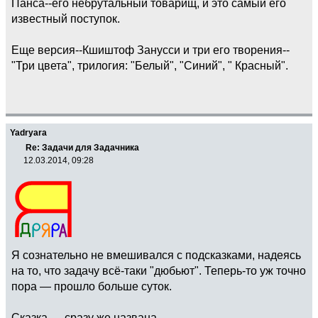
Панса--его небрутальный товарищ, и это самый его
известный поступок.
Еще версия--Кшиштоф Занусси и три его творения--
"Три цвета", трилогия: "Белый", "Синий", " Красный".
Yadryara
Re: Задачи для Задачника
12.03.2014, 09:28
Я сознательно не вмешивался с подсказками, надеясь
на то, что задачу всё-таки "дюбьют". Теперь-то уж точно
пора — прошло больше суток.
Сказка — сразу же названа.