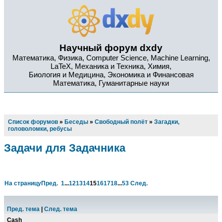
Научный форум dxdy
Математика, Физика, Computer Science, Machine Learning,
LaTeX, Механика и Техника, Химия,
Биология и Медицина, Экономика и Финансовая
Математика, Гуманитарные науки
Список форумов
»
Беседы
»
Свободный полёт
»
Загадки,
головоломки, ребусы
Задачи для Задачника
На страницу
Пред.
1
...
12
13
14
15
16
17
18
...
53
След.
Пред. тема
|
След. тема
Cash