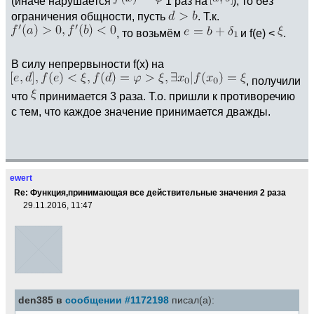
(иначе нарушается
1 раз на
), то без
ограничения общности, пусть
. Т.к.
, то возьмём
и f(e) <
.
В силу непрервыности f(x) на
, получили
что
принимается 3 раза. Т.о. пришли к противоречию
с тем, что каждое значение принимается дважды.
ewert
Re: Функция,принимающая все действительные значения 2 раза
29.11.2016, 11:47
den385 в
сообщении #1172198
писал(а):