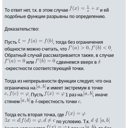
То ответ нет, т.к. в этом случае
и ей
подобные функции разрывны по определению.
Доказательство:
Пусть
, тогда без ограничения
общности можно считать, что
.
Обратный случай рассматривается также, в случае
или
сдвинемся вверх в
-окрестности соответствующей точки.
Тогда из непрерывности функции следует, что она
ограничена на
и имеет экстремум в точке
. Пусть
1 раз на
, иначе
стянем
в
-окрестность точки
.
Тогда есть вторая точка, где
по условию. Т.к.