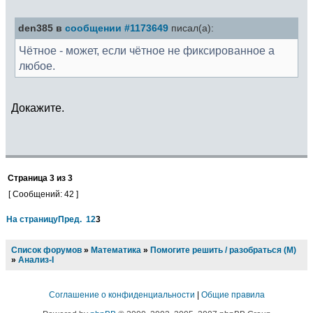
den385 в
сообщении #1173649
писал(а):
Чётное - может, если чётное не фиксированное а
любое.
Докажите.
Страница
3
из
3
[ Сообщений: 42 ]
На страницу
Пред.
1
2
3
Список форумов
»
Математика
»
Помогите решить / разобраться (М)
»
Анализ-I
Соглашение о конфиденциальности
|
Общие правила