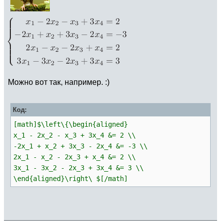
Можно вот так, например. :)
Код:
[math]$\left\{\begin{aligned}
x_1 - 2x_2 - x_3 + 3x_4 &= 2 \\
-2x_1 + x_2 + 3x_3 - 2x_4 &= -3 \\
2x_1 - x_2 - 2x_3 + x_4 &= 2 \\
3x_1 - 3x_2 - 2x_3 + 3x_4 &= 3 \\
\end{aligned}\right\ $[/math]