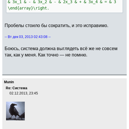
& 3x_1 & - & 3x_2 & - & 2x_3 & + & 3x_4 & = & 3
\end{array}\right.
Пробелы стоило бы сократить, и это исправимо.
-- Вт дек 03, 2013 02:43:08 --
Боюсь, система должна выглядеть всё же не совсем
так, как у меня. Как точно — не помню.
Munin
Re: Система
02.12.2013, 23:45