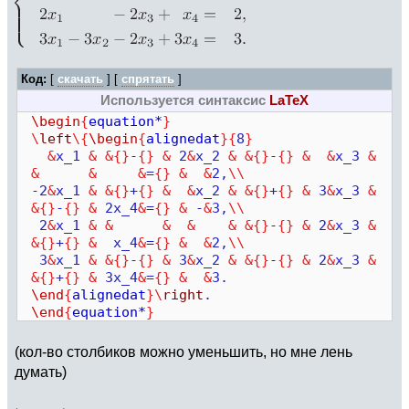
Код:
[
скачать
] [
спрятать
]
Используется синтаксис
LaTeX
\begin
{
equation*
}
\
left
\{
\begin
{
alignedat
}{
8
}
&
x_1
&
&{}
-
{}
&
2
&
x_2
&
&{}
-
{}
&
&
x_3
&
&
&
&
=
{}
&
&
2,
\\
-2
&
x_1
&
&{}
+
{}
&
&
x_2
&
&{}
+
{}
&
3
&
x_3
&
&{}
-
{}
&
2x_4
&
=
{}
&
-
&
3,
\\
2
&
x_1
&
&
&
&
&
&{}
-
{}
&
2
&
x_3
&
&{}
+
{}
&
x_4
&
=
{}
&
&
2,
\\
3
&
x_1
&
&{}
-
{}
&
3
&
x_2
&
&{}
-
{}
&
2
&
x_3
&
&{}
+
{}
&
3x_4
&
=
{}
&
&
3.
\end
{
alignedat
}\
right
.
\end
{
equation*
}
(кол-во столбиков можно уменьшить, но мне лень
думать)