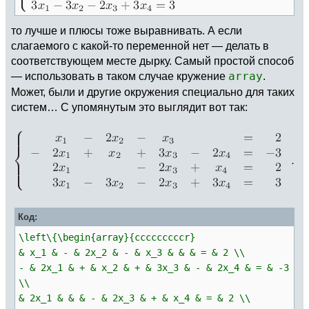
то лучше и плюсы тоже выравнивать. А если
слагаемого с какой-то переменной нет — делать в
соответствующем месте дырку. Самый простой способ
— использовать в таком случае кружение
array
.
Может, были и другие окружения специально для таких
систем… С упомянутым это выглядит вот так:
Код:
\left\{\begin{array}{cccccccccr}
& x_1 & - & 2x_2 & - & x_3 & & & = & 2 \\
- & 2x_1 & + & x_2 & + & 3x_3 & - & 2x_4 & = & -3
\\
& 2x_1 & & & - & 2x_3 & + & x_4 & = & 2 \\