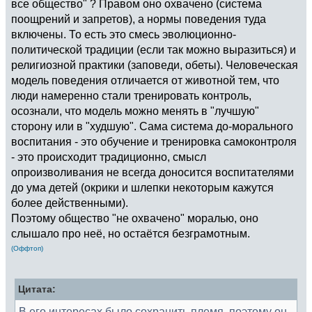
все общество" ? Правом оно охвачено (система
поощрений и запретов), а нормы поведения туда
включены. То есть это смесь эволюционно-
политической традиции (если так можно выразиться) и
религиозной практики (заповеди, обеты). Человеческая
модель поведения отличается от животной тем, что
люди намеренно стали тренировать контроль,
осознали, что модель можно менять в "лучшую"
сторону или в "худшую". Сама система до-морального
воспитания - это обучение и тренировка самоконтроля
- это происходит традиционно, смысл
опроизволивания не всегда доносится воспитателями
до ума детей (окрики и шлепки некоторым кажутся
более действенными).
Поэтому общество "не охвачено" моралью, оно
слышало про неё, но остаётся безграмотным.
(Оффтоп)
Цитата:
В его интересах было сохранить племя, поэтому он