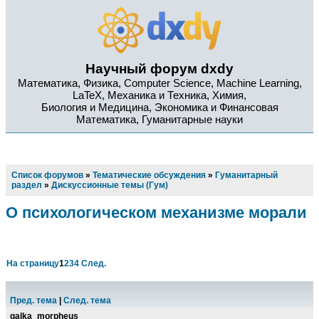
Научный форум dxdy
Математика, Физика, Computer Science, Machine Learning,
LaTeX, Механика и Техника, Химия,
Биология и Медицина, Экономика и Финансовая
Математика, Гуманитарные науки
Список форумов
»
Тематические обсуждения
»
Гуманитарный
раздел
»
Дискуссионные темы (Гум)
О психологическом механизме морали
На страницу
1
2
3
4
След.
Пред. тема
|
След. тема
galka_morpheus