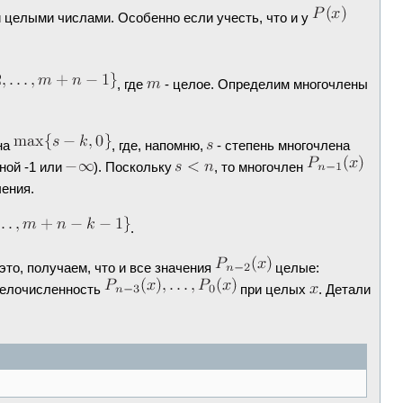
 целыми числами. Особенно если учесть, что и у
, где
- целое. Определим многочлены
.
на
, где, напомню,
- степень многочлена
вной -1 или
). Поскольку
, то многочлен
ения.
.
то, получаем, что и все значения
целые:
целочисленность
при целых
. Детали