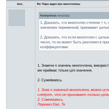
leox_
Re: Пара задач про многочлены
Anonymous
писал(а):
1. Доказать, что многочлен степени < 
значениях переменной, принимает целые
2. Доказать, что если многочлен с це
чисел, то он может быть разложен в пр
коэффицентами.
1. Знаючи n значень многочлена, використ
він приймає тільки цілі значення.
2. Сумніваюсь.
1. Зная n значений многочлена, можно 
следует, что он принимает только целы
2. Сомневаюсь.
Перевел Dan_Te