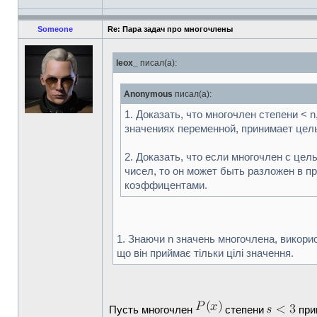
Someone
Re: Пара задач про многочлены
leox_
писал(а):
Anonymous
писал(а):
1. Доказать, что многочлен степени <
значениях переменной, принимает цел
2. Доказать, что если многочлен с ц
чисел, то он может быть разложен в 
коэффицентами.
1. Знаючи n значень многочлена, викори
що він приймає тільки цілі значення.
Пусть многочлен
степени
при