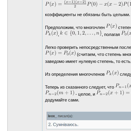
коэффициенты не обязаны быть целыми.
Предположим, что многочлен
степе
,
, полагая
Легко проверить непосредственным посл
(считаем, что степень мног
заведомо имеет нулевую степень, то есть
Из определения многочленов
следу
Теперь из сказанного следует, что
- целое, и
додумайте сами.
leox_
писал(а):
2. Сумніваюсь.