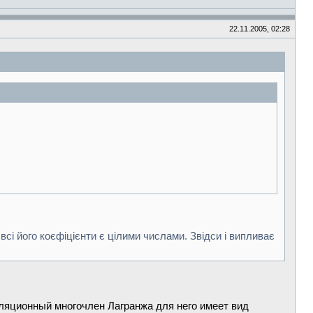
22.11.2005, 02:28
і його коєфіцієнти є цілими числами. Звідси і випливає
оляционный многочлен Лагранжа для него имеет вид