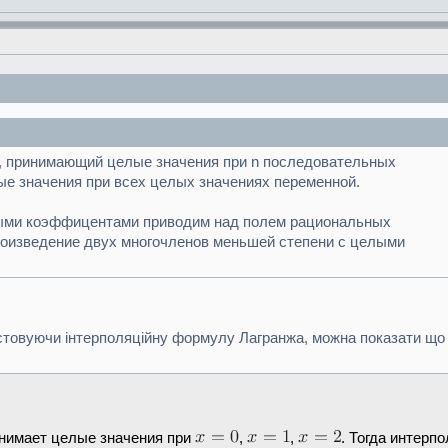
 n, принимающий целые значения при n последовательных
ые значения при всех целых значениях переменной.
елыми коэффицентами приводим над полем рациональных
произведение двух многочленов меньшей степени с целыми
стовуючи інтерполяційну формулу Лагранжа, можна показати що вс
нимает целые значения при
,
,
. Тогда интерп