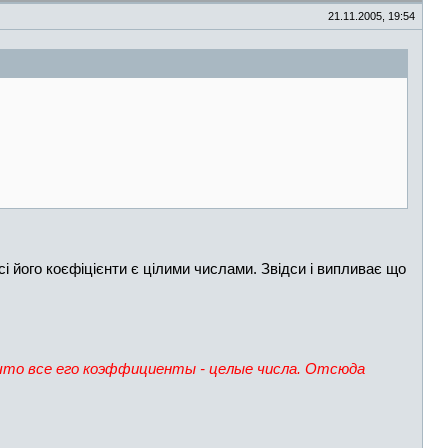
21.11.2005, 19:54
 його коєфіцієнти є цілими числами. Звідси і випливає що
 что все его коэффициенты - целые числа. Отсюда