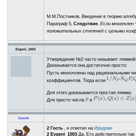
М.М.Постников, Введение в теорию алгебр
Параграф 5,
Следствие
.
Если многочлен
положительных степеней с целыми ко
Evgeni_1003
Утверждение №2 часто называют леммой Г
Доказывается она достаточно просто:
Пусть многочлены над рациональными ч
коэффициентов. Тогда если
Для этого доказывается простая лемма:
Для просто числа
и
Genrih
2 Гость
, я ответил на
Иродове
2 Evgeni_1003
Да. Ето действительно так