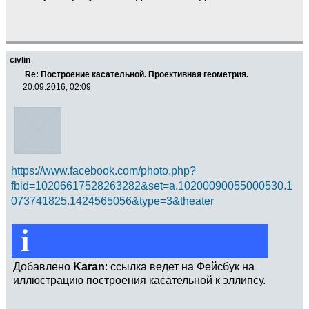
civlin
Re: Построение касательной. Проективная геометрия.
20.09.2016, 02:09
https://www.facebook.com/photo.php?
fbid=10206617528263282&set=a.10200090055000530.1
073741825.1424565056&type=3&theater
i
Добавлено
Karan
: ссылка ведет на Фейсбук на
иллюстрацию построения касательной к эллипсу.