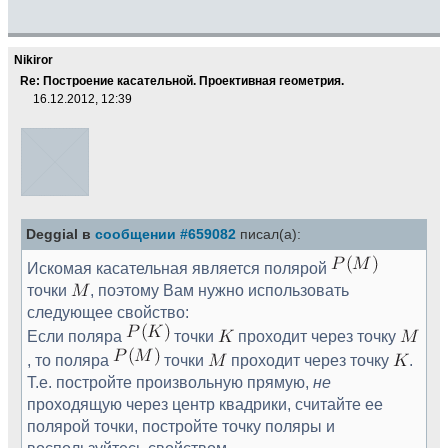
Nikiror
Re: Построение касательной. Проективная геометрия.
16.12.2012, 12:39
Deggial в
сообщении #659082
писал(а):
Искомая касательная является полярой
точки
, поэтому Вам нужно использовать
следующее свойство:
Если поляра
точки
проходит через точку
, то поляра
точки
проходит через точку
.
Т.е. постройте произвольную прямую,
не
проходящую через центр квадрики, считайте ее
полярой точки, постройте точку поляры и
воспользуйтесь свойством.