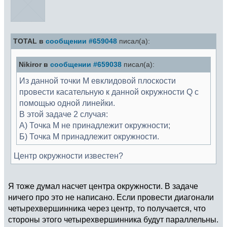
TOTAL в
сообщении #659048
писал(а):
Nikiror в
сообщении #659038
писал(а):
Из данной точки M евклидовой плоскости
провести касательную к данной окружности Q с
помощью одной линейки.
В этой задаче 2 случая:
A) Точка M не принадлежит окружности;
Б) Точка M принадлежит окружности.
Центр окружности известен?
Я тоже думал насчет центра окружности. В задаче
ничего про это не написано. Если провести диагонали
четырехвершинника через центр, то получается, что
стороны этого четырехвершинника будут параллельны.