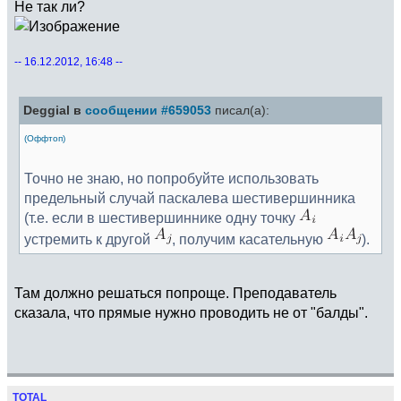
Не так ли?
-- 16.12.2012, 16:48 --
Deggial в
сообщении #659053
писал(а):
(Оффтоп)
Точно не знаю, но попробуйте использовать
предельный случай паскалева шестивершинника
(т.е. если в шестивершиннике одну точку
устремить к другой
, получим касательную
).
Там должно решаться попроще. Преподаватель
сказала, что прямые нужно проводить не от "балды".
TOTAL