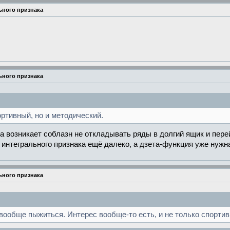
ьного признака
ьного признака
ортивный, но и методический.
а возникает соблазн не откладывать ряды в долгий ящик и пере
о интегрального признака ещё далеко, а дзета-функция уже нужн
ьного признака
 вообще пыжиться. Интерес вообще-то есть, и не только спортив