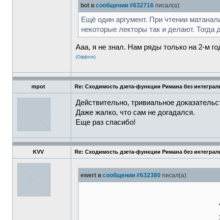
bot в
сообщении #632716
писал(а):
Ещё один аргумент. При чтении матанали
некоторые лекторы так и делают. Тогда 
Ааа, я не знал. Нам ряды только на 2-м г
(Оффтоп)
mpot
Re: Сходимость дзета-функции Римана без интеграл
Действительно, тривиальное доказательс
Даже жалко, что сам не догадался.
Еще раз спасибо!
KVV
Re: Сходимость дзета-функции Римана без интеграл
ewert в
сообщении #632380
писал(а):