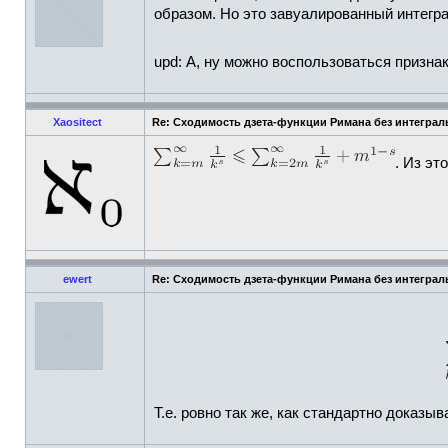
образом. Но это завуалированный интегр
upd: А, ну можно воспользоваться призн
Xaositect
Re: Сходимость дзета-функции Римана без интеграл
. Из эт
ewert
Re: Сходимость дзета-функции Римана без интеграл
Т.е. ровно так же, как стандартно доказы