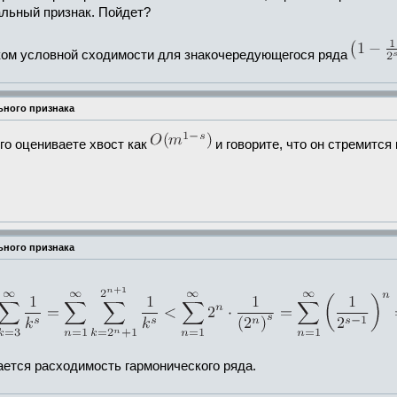
альный признак. Пойдет?
аком условной сходимости для знакочередующегося ряда
ьного признака
ого оцениваете хвост как
и говорите, что он стремится 
ьного признака
вается расходимость гармонического ряда.