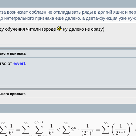
за возникает соблазн не откладывать ряды в долгий ящик и пер
до интегрального признака ещё далеко, а дзета-функция уже нуж
оду обучения читали (вроде
ну далеко не сразу)
ьного признака
тво от
ewert
.
ьного признака