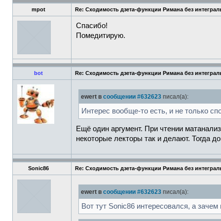
mpot
Re: Сходимость дзета-функции Римана без интеграл
Спасибо!
Помедитирую.
bot
Re: Сходимость дзета-функции Римана без интеграл
ewert в
сообщении #632623
писал(а):
Интерес вообще-то есть, и не только сп
Ещё один аргумент. При чтении матанализ
некоторые лекторы так и делают. Тогда д
Sonic86
Re: Сходимость дзета-функции Римана без интеграл
ewert в
сообщении #632623
писал(а):
Вот тут Sonic86 интересовался, а зачем