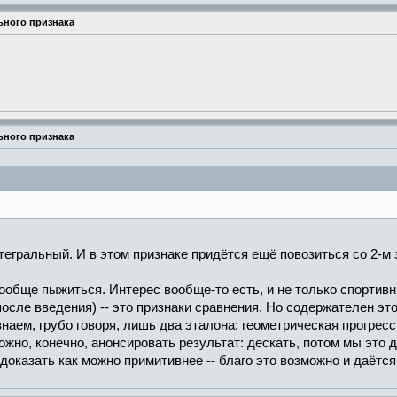
ьного признака
ьного признака
нтегральный. И в этом признаке придётся ещё повозиться со 2-м
ообще пыжиться. Интерес вообще-то есть, и не только спортивны
сле введения) -- это признаки сравнения. Но содержателен этот
аем, грубо говоря, лишь два эталона: геометрическая прогресс
Можно, конечно, анонсировать результат: дескать, потом мы это
доказать как можно примитивнее -- благо это возможно и даётся