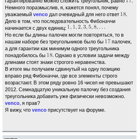
гарантированно можно сложить треугольник, равно
.
Немного поразмыслив, я, кажется понял, почему
уважаемый
venco
дал очевидный для него ответ
.
Дело в том, что последовательность Фибоначчи
начинается с двух единиц:
Но если бы длины палочек могли повторяться, то в
нашам наборе без треугольников было бы
палочек,
а для гарантии как минимум одного треугольника
понадобилось бы
. Однако в условии задачи между
длинами стоят знаки строгого неравенства.
В итоге мы получаем сдвинутый на одну позицию
вправо ряд Фибоначчи, где все элементы строго
возрастают. В этом ряду ровно 16 чисел не превышают
2012. Семнадцатую уникальную палочку без создания
треугольника добавить уже физически невозможно.
venco
, я прав?
Я вижу, что
venco
присутствует на форуме.