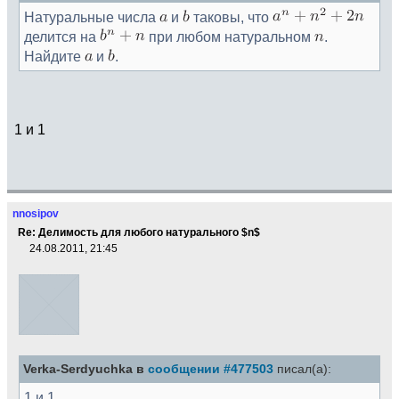
Натуральные числа
и
таковы, что
делится на
при любом натуральном
.
Найдите
и
.
1 и 1
nnosipov
Re: Делимость для любого натурального $n$
24.08.2011, 21:45
Verka-Serdyuchka в
сообщении #477503
писал(а):
1 и 1