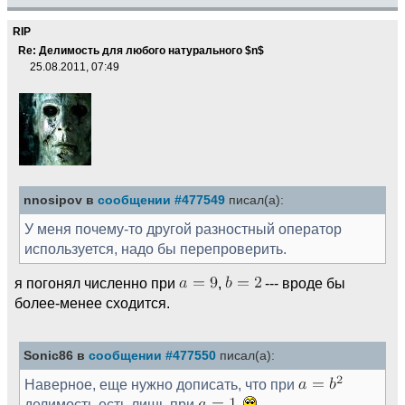
RIP
Re: Делимость для любого натурального $n$
25.08.2011, 07:49
nnosipov в
сообщении #477549
писал(а):
У меня почему-то другой разностный оператор
используется, надо бы перепроверить.
я погонял численно при
,
--- вроде бы
более-менее сходится.
Sonic86 в
сообщении #477550
писал(а):
Наверное, еще нужно дописать, что при
делимость есть лишь при
.