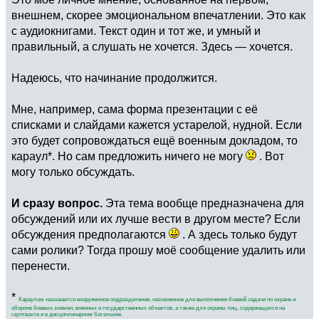
внешнем, скорее эмоциональном впечатлении. Это как
с аудиокнигами. Текст один и тот же, и умный и
правильный, а слушать не хочется. Здесь — хочется.
Надеюсь, что начинание продолжится.
Мне, например, сама форма презентации с её
списками и слайдами кажется устарелой, нудной. Если
это будет сопровождаться ещё военным докладом, то
караул*. Но сам предложить ничего не могу
. Вот
могу только обсуждать.
И сразу вопрос.
Эта тема вообще предназначена для
обсуждений или их лучше вести в другом месте? Если
обсуждения предполагаются
. А здесь только будут
сами ролики? Тогда прошу моё сообщение удалить или
перенести.
*
Караулом называется вооруженное подразделение, назначенное для выполнения боевой задачи по охране и
обороне боевых знамен, военных и государственных объектов, а также для охраны лиц, содержащихся на
гауптвахте и в дисциплинарном батальоне.