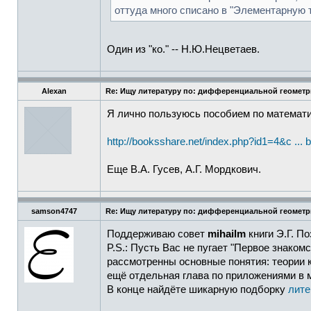
оттуда много списано в "Элементарную т
Один из "ко." -- Н.Ю.Нецветаев.
Alexan
Re: Ищу литературу по: дифференциальной геомет
Я лично пользуюсь пособием по математи
http://booksshare.net/index.php?id1=4&c ... 
Еще В.А. Гусев, А.Г. Мордкович.
samson4747
Re: Ищу литературу по: дифференциальной геомет
Поддерживаю совет
mihailm
книги Э.Г. П
P.S.: Пусть Вас не пугает "Первое знаком
рассмотренны основные понятия: теории к
ещё отдельная глава по приложениями в м
В конце найдёте шикарную подборку
лите