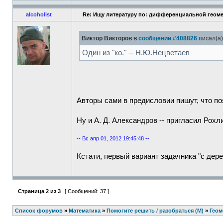
alcoholist
Re: Ищу литературу по: дифференциальной геом
Виктор Викторов в
сообщении #408826
писал(а)
Один из "ко." -- Н.Ю.Нецветаев
Авторы сами в предисловии пишут, что по
Ну и А. Д. Александров -- пригласил Рохл
-- Вс апр 01, 2012 19:45:48 --
Кстати, первый вариант задачника "с де
Страница
2
из
3
[ Сообщений: 37 ]
Список форумов
»
Математика
»
Помогите решить / разобраться (М)
»
Геом