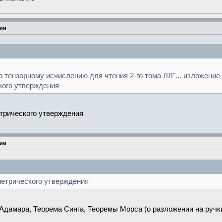
рии
по тензорному исчислению для чтения 2-го тома ЛЛ"... изложение
кого утверждения
трического утверждения
рии
метрического утверждения
дамара, Теорема Синга, Теоремы Морса (о разложении на ручки, 