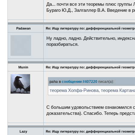
Да... почти все эти теоремы плюс группы 
Бураго Ю.Д., Залгаллер В.А. Введение в 
Padawan
Re: Ищу литературу по: дифференциальной геомет
Ну ладно, ладно. Действительно, индекс
поразбираться.
Munin
Re: Ищу литературу по: дифференциальной геомет
paha в
сообщении #407220
писал(а):
теорема Хопфа-Ринова, теорема Картана-
С большим удовольствием ознакомился с 
доказательства). Спасибо. Теперь предс
Lazy
Re: Ищу литературу по: дифференциальной геомет