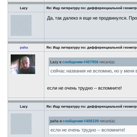
Lazy
Re: Ищу литературу по: дифференциальной геомет
Да, так далеко я еще не продвинулся. П
paha
Re: Ищу литературу по: дифференциальной геомет
Lazy в
сообщении #407956
писал(а):
сейчас названия не вспомню, но у меня 
если не очень трудно -- вспомните!
Lazy
Re: Ищу литературу по: дифференциальной геомет
paha в
сообщении #408109
писал(а):
если не очень трудно -- вспомните!