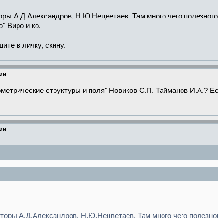
оры А.Д.Александров, Н.Ю.Нецветаев. Там много чего полезного,
" Виро и ко.
шите в личку, скину.
рии
ометрические структуры и поля" Новиков С.П. Тайманов И.А.? Ес
рии
вторы А.Д.Александров, Н.Ю.Нецветаев. Там много чего полезного