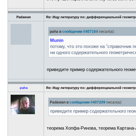
Padawan
Re: Ищу литературу по: дифференциальной геомет
paha в
сообщении #407164
писал(а):
Munin
потому, что это похоже на "справочник 
ни одного содержательного геометричес
приведите пример содержательного геоме
paha
Re: Ищу литературу по: дифференциальной геомет
Padawan в
сообщении #407209
писал(а):
приведите пример содержательного гео
теорема Хопфа-Ринова, теорема Картана-А