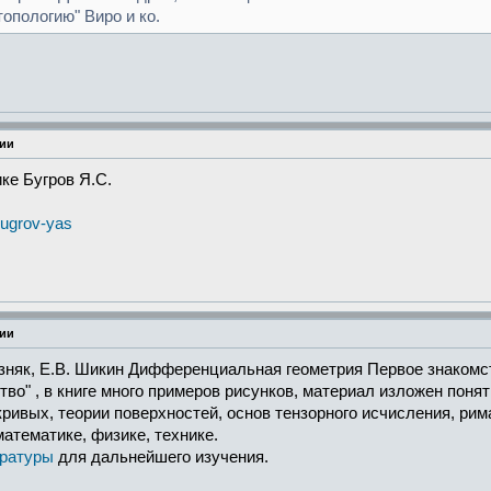
опологию" Виро и ко.
рии
ке Бугров Я.С.
bugrov-yas
рии
озняк, Е.В. Шикин Дифференциальная геометрия Первое знакомс
ство" , в книге много примеров рисунков, материал изложен поня
ривых, теории поверхностей, основ тензорного исчисления, рим
атематике, физике, технике.
ратуры
для дальнейшего изучения.