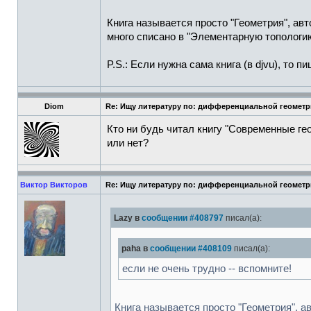
Книга называется просто "Геометрия", авт
много списано в "Элементарную топологию
P.S.: Если нужна сама книга (в djvu), то пи
Diom
Re: Ищу литературу по: дифференциальной геомет
Кто ни будь читал книгу "Современные ге
или нет?
Виктор Викторов
Re: Ищу литературу по: дифференциальной геомет
Lazy в
сообщении #408797
писал(а):
paha в
сообщении #408109
писал(а):
если не очень трудно -- вспомните!
Книга называется просто "Геометрия", а