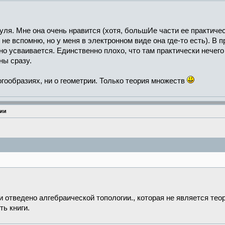
нуля. Мне она очень нравится (хотя, большИе части ее практиче
не вспомню, но у меня в электронном виде она где-то есть). В 
но усваивается. Единственно плохо, что там практически нечего
ны сразу.
огообразиях, ни о геометрии. Только теория множеств
рии
ги отведено алгебраической топологии., которая не является те
ть книги.