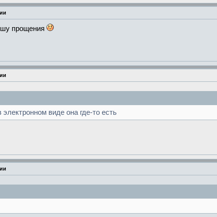
рии
рошу прощения
рии
в электронном виде она где-то есть
рии