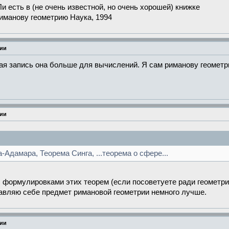
Ли есть в (не очень известной, но очень хорошей) книжке
риманову геометрию Наука, 1994
рии
ная запись она больше для вычислений. Я сам риманову геометр
рии
Адамара, Теорема Синга, ...теорема о сфере...
формулировками этих теорем (если посоветуете ради геометри
тавляю себе предмет римановой геометрии немного лучше.
рии