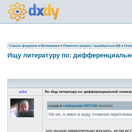
Список форумов
»
Математика
»
Помогите решить / разобраться (М)
»
Геом
Ищу литературу по: дифференциальн
paha
Re: Ищу литературу по: дифференциальной геомет
caxap в
сообщении #407166
писал(а):
Не-не, я имел в виду плавное перетекан
это лучше параллельно изучать, если ес