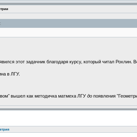
етрии
:
явился этот задачник благодаря курсу, который читал Рохлин. В
ина в ЛГУ.
ревом" вышел как методичка матмеха ЛГУ
до
появления "Геометри
етрия