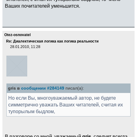
Ваших почитателей уменьшится.
Otez-osnovatel
Re: Диалектическая логика как логика реальности
28.01.2010, 11:28
gris в
сообщении #284149
писал(а):
Но если Вы, многоуважаемый автор, не будете
симметрично уважать Ваших читателей, считая их
тупорылым быдлом,
В разговоре со мной, уважаемый
gris
, следует всегда