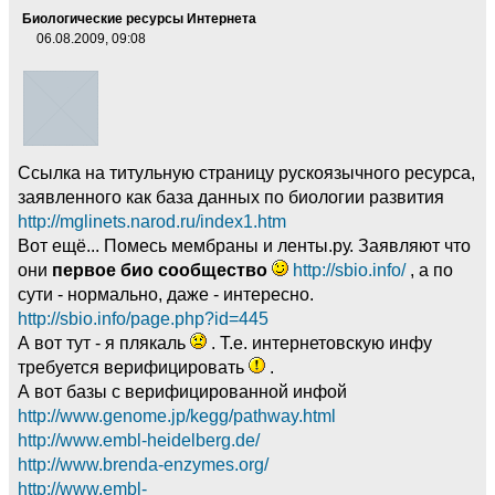
Биологические ресурсы Интернета
06.08.2009, 09:08
Ссылка на титульную страницу рускоязычного ресурса,
заявленного как база данных по биологии развития
http://mglinets.narod.ru/index1.htm
Вот ещё... Помесь мембраны и ленты.ру. Заявляют что
они
первое био сообщество
http://sbio.info/
, а по
сути - нормально, даже - интересно.
http://sbio.info/page.php?id=445
А вот тут - я плякаль
. Т.е. интернетовскую инфу
требуется верифицировать
.
А вот базы с верифицированной инфой
http://www.genome.jp/kegg/pathway.html
http://www.embl-heidelberg.de/
http://www.brenda-enzymes.org/
http://www.embl-